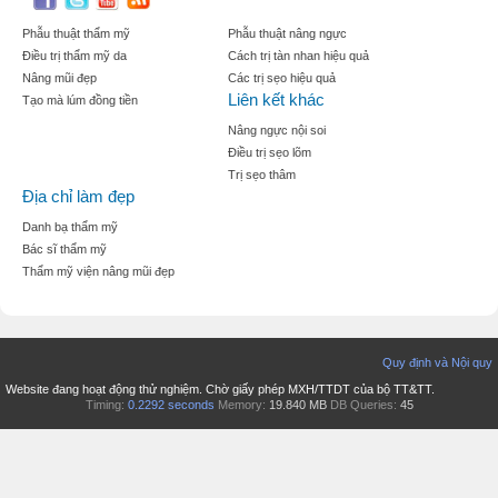
Phẫu thuật thẩm mỹ
Phẫu thuật nâng ngực
Điều trị thẩm mỹ da
Cách trị tàn nhan hiệu quả
Nâng mũi đẹp
Các trị sẹo hiệu quả
Liên kết khác
Tạo mà lúm đồng tiền
Nâng ngực nội soi
Điều trị sẹo lõm
Trị sẹo thâm
Địa chỉ làm đẹp
Danh bạ thẩm mỹ
Bác sĩ thẩm mỹ
Thẩm mỹ viện nâng mũi đẹp
Quy định và Nội quy
Website đang hoạt động thử nghiệm. Chờ giấy phép MXH/TTDT của bộ TT&TT.
Timing:
0.2292 seconds
Memory:
19.840 MB
DB Queries:
45