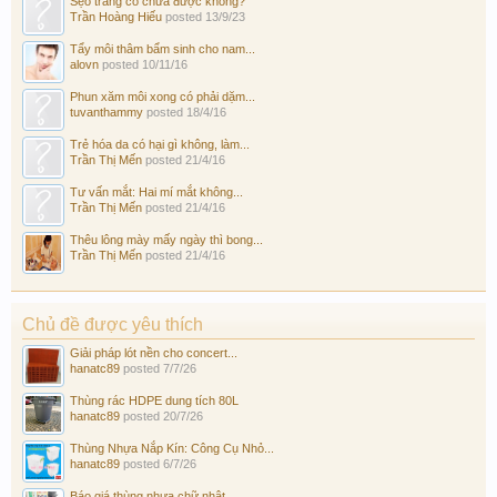
Sẹo trắng có chữa được không?
Trần Hoàng Hiếu
posted
13/9/23
Tẩy môi thâm bẩm sinh cho nam...
alovn
posted
10/11/16
Phun xăm môi xong có phải dặm...
tuvanthammy
posted
18/4/16
Trẻ hóa da có hại gì không, làm...
Trần Thị Mến
posted
21/4/16
Tư vấn mắt: Hai mí mắt không...
Trần Thị Mến
posted
21/4/16
Thêu lông mày mấy ngày thì bong...
Trần Thị Mến
posted
21/4/16
Chủ đề được yêu thích
Giải pháp lót nền cho concert...
hanatc89
posted
7/7/26
Thùng rác HDPE dung tích 80L
hanatc89
posted
20/7/26
Thùng Nhựa Nắp Kín: Công Cụ Nhỏ...
hanatc89
posted
6/7/26
Báo giá thùng nhựa chữ nhật...