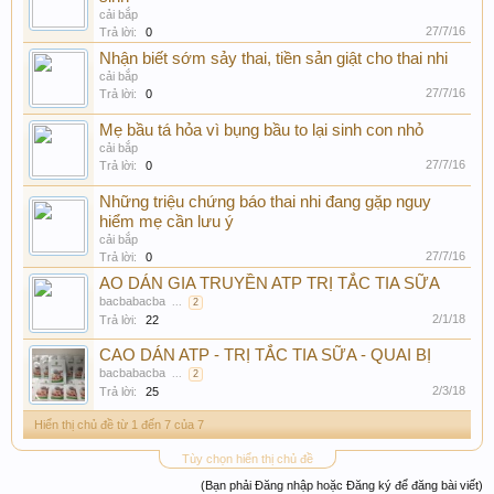
cải bắp
27/7/16
Trả lời:
0
Nhận biết sớm sảy thai, tiền sản giật cho thai nhi
cải bắp
27/7/16
Trả lời:
0
Mẹ bầu tá hỏa vì bụng bầu to lại sinh con nhỏ
cải bắp
27/7/16
Trả lời:
0
Những triệu chứng báo thai nhi đang gặp nguy
hiểm mẹ cần lưu ý
cải bắp
27/7/16
Trả lời:
0
AO DÁN GIA TRUYỀN ATP TRỊ TẮC TIA SỮA
bacbabacba
...
2
2/1/18
Trả lời:
22
CAO DÁN ATP - TRỊ TẮC TIA SỮA - QUAI BỊ
bacbabacba
...
2
2/3/18
Trả lời:
25
Hiển thị chủ đề từ 1 đến 7 của 7
Tùy chọn hiển thị chủ đề
(Bạn phải Đăng nhập hoặc Đăng ký để đăng bài viết)