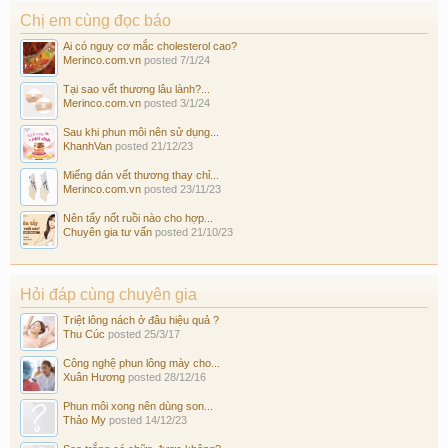
Chị em cùng đọc báo
Ai có nguy cơ mắc cholesterol cao?
Merinco.com.vn
posted
7/1/24
Tại sao vết thương lâu lành?...
Merinco.com.vn
posted
3/1/24
Sau khi phun môi nên sử dụng...
KhanhVan
posted
21/12/23
Miếng dán vết thương thay chỉ...
Merinco.com.vn
posted
23/11/23
Nên tẩy nốt ruồi nào cho hợp...
Chuyên gia tư vấn
posted
21/10/23
Hỏi đáp cùng chuyên gia
Triệt lông nách ở đâu hiệu quả ?
Thu Cúc
posted
25/3/17
Công nghệ phun lông mày cho...
Xuân Hương
posted
28/12/16
Phun môi xong nên dùng son...
Thảo My
posted
14/12/23