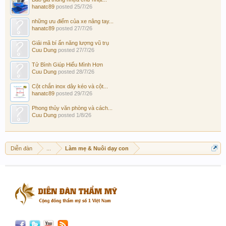
hanatc89
posted
25/7/26
những ưu điểm của xe nâng tay...
hanatc89
posted
27/7/26
Giải mã bí ẩn năng lượng vũ trụ
Cuu Dung
posted
27/7/26
Tử Bình Giúp Hiểu Mình Hơn
Cuu Dung
posted
28/7/26
Cột chắn inox dây kéo và cột...
hanatc89
posted
29/7/26
Phong thủy văn phòng và cách...
Cuu Dung
posted
1/8/26
Diễn đàn
...
Làm mẹ & Nuôi dạy con