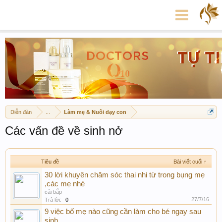
Diễn đàn
...
Làm mẹ & Nuôi dạy con
Các vấn đề về sinh nở
Tiêu đề
Bài viết cuối ↑
30 lời khuyên chăm sóc thai nhi từ trong bụng mẹ
,các mẹ nhé
cải bắp
27/7/16
Trả lời:
0
9 việc bố mẹ nào cũng cần làm cho bé ngay sau
sinh