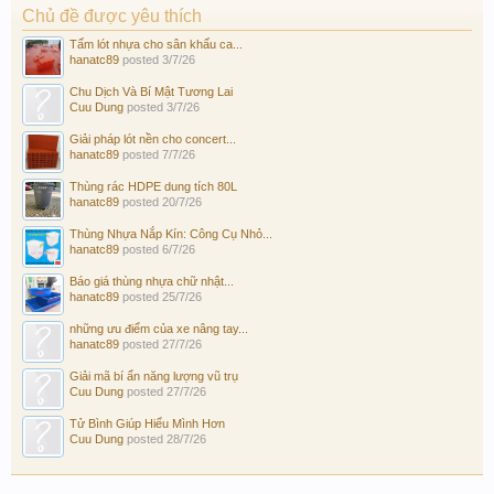
Chủ đề được yêu thích
Tấm lót nhựa cho sân khấu ca...
hanatc89
posted
3/7/26
Chu Dịch Và Bí Mật Tương Lai
Cuu Dung
posted
3/7/26
Giải pháp lót nền cho concert...
hanatc89
posted
7/7/26
Thùng rác HDPE dung tích 80L
hanatc89
posted
20/7/26
Thùng Nhựa Nắp Kín: Công Cụ Nhỏ...
hanatc89
posted
6/7/26
Báo giá thùng nhựa chữ nhật...
hanatc89
posted
25/7/26
những ưu điểm của xe nâng tay...
hanatc89
posted
27/7/26
Giải mã bí ẩn năng lượng vũ trụ
Cuu Dung
posted
27/7/26
Tử Bình Giúp Hiểu Mình Hơn
Cuu Dung
posted
28/7/26