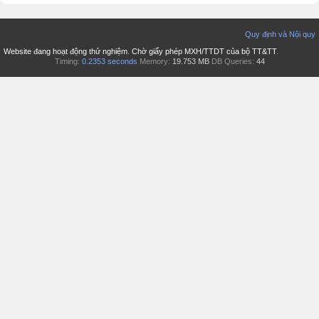
Quy định và Nội quy
Website đang hoạt động thử nghiệm. Chờ giấy phép MXH/TTDT của bộ TT&TT.
Timing:
0.2353 seconds
Memory:
19.753 MB
DB Queries:
44