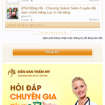
26/10/16
Trả lời:
0
(Phố Đồng Hồ - Chương Seiko) Seiko 5 quân đội
nam chính hãng cực kì nổi tiếng
glasss31
25/10/17
Trả lời:
1
Hiển thị chủ đề từ 1 đến 3 của 3
Tùy chọn hiển thị chủ đề
(Bạn phải Đăng nhập hoặc Đăng ký để đăng bài viết)
Đăng ký!