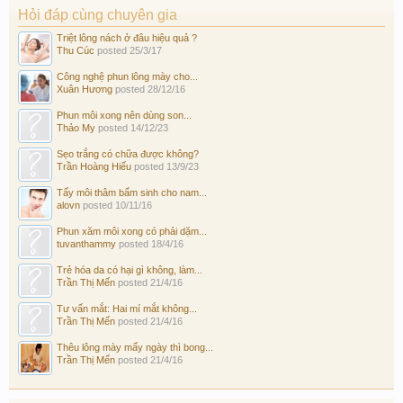
Hỏi đáp cùng chuyên gia
Triệt lông nách ở đâu hiệu quả ?
Thu Cúc
posted
25/3/17
Công nghệ phun lông mày cho...
Xuân Hương
posted
28/12/16
Phun môi xong nên dùng son...
Thảo My
posted
14/12/23
Sẹo trắng có chữa được không?
Trần Hoàng Hiếu
posted
13/9/23
Tẩy môi thâm bẩm sinh cho nam...
alovn
posted
10/11/16
Phun xăm môi xong có phải dặm...
tuvanthammy
posted
18/4/16
Trẻ hóa da có hại gì không, làm...
Trần Thị Mến
posted
21/4/16
Tư vấn mắt: Hai mí mắt không...
Trần Thị Mến
posted
21/4/16
Thêu lông mày mấy ngày thì bong...
Trần Thị Mến
posted
21/4/16