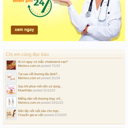
Chị em cùng đọc báo
Ai có nguy cơ mắc cholesterol cao?
Merinco.com.vn
posted
7/1/24
Tại sao vết thương lâu lành?...
Merinco.com.vn
posted
3/1/24
Sau khi phun môi nên sử dụng...
KhanhVan
posted
21/12/23
Miếng dán vết thương thay chỉ...
Merinco.com.vn
posted
23/11/23
Nên tẩy nốt ruồi nào cho hợp...
Chuyên gia tư vấn
posted
21/10/23