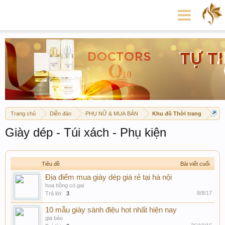
Trang chủ
Diễn đàn
PHỤ NỮ & MUA BÁN
Khu đồ Thời trang
Giày dép - Túi xách - Phụ kiện
Tiêu đề
Bài viết cuối
Địa điểm mua giày dép giá rẻ tại hà nội
hoa hồng có gai
8/8/17
Trả lời:
3
10 mẫu giày sành điệu hot nhất hiện nay
gia bảo