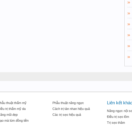
Liên kết khá
hẫu thuật thẩm mỹ
Phẫu thuật nâng ngực
iều trị thẩm mỹ da
Cách trị tàn nhan hiệu quả
Nâng ngực nội so
âng mũi đẹp
Các trị sẹo hiệu quả
Điều trị sẹo lõm
ạo mà lúm đồng tiền
Trị sẹo thâm