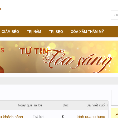
GIẢM BÉO
TRỊ NÁM
TRỊ SẸO
XÓA XĂM THẨM MỸ
Ngày gửi
Trả lời
Đọc
Bài viết cuối ↓
Trả lời:
0
trinh quang hung
ều khách hàng