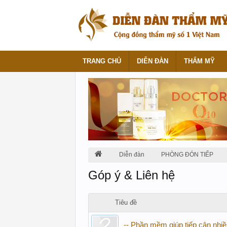
TRANG CHỦ
DIỄN ĐÀN
THẨM MỸ
Diễn đàn
PHÒNG ĐÓN TIẾP
Góp ý & Liên hệ
Tiêu đề
-- Phần mềm giúp tiếp cận nhi