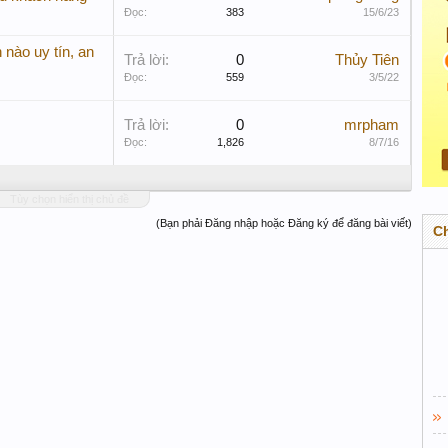
Đọc:
383
15/6/23
nào uy tín, an
Trả lời:
0
Thủy Tiên
Đọc:
559
3/5/22
Trả lời:
0
mrpham
Đọc:
1,826
8/7/16
Tùy chọn hiển thị chủ đề
(Bạn phải Đăng nhập hoặc Đăng ký để đăng bài viết)
C