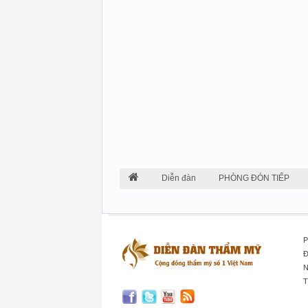
Diễn đàn
PHÒNG ĐÓN TIẾP
P
Đ
N
T