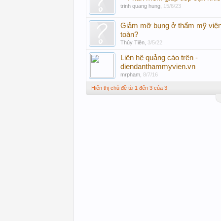
trinh quang hung
,
15/6/23
Giảm mỡ bụng ở thẩm mỹ viện 
toàn?
Thủy Tiên
,
3/5/22
Liên hệ quảng cáo trên -
diendanthammyvien.vn
mrpham
,
8/7/16
Hiển thị chủ đề từ 1 đến 3 của 3