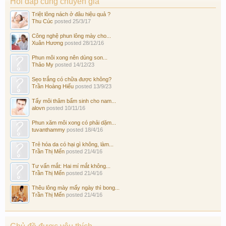
Hỏi đáp cùng chuyên gia
Triệt lông nách ở đâu hiệu quả ?
Thu Cúc
posted
25/3/17
Công nghệ phun lông mày cho...
Xuân Hương
posted
28/12/16
Phun môi xong nên dùng son...
Thảo My
posted
14/12/23
Sẹo trắng có chữa được không?
Trần Hoàng Hiếu
posted
13/9/23
Tẩy môi thâm bẩm sinh cho nam...
alovn
posted
10/11/16
Phun xăm môi xong có phải dặm...
tuvanthammy
posted
18/4/16
Trẻ hóa da có hại gì không, làm...
Trần Thị Mến
posted
21/4/16
Tư vấn mắt: Hai mí mắt không...
Trần Thị Mến
posted
21/4/16
Thêu lông mày mấy ngày thì bong...
Trần Thị Mến
posted
21/4/16