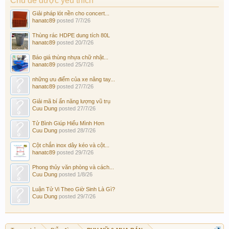
Chủ đề được yêu thích
Giải pháp lót nền cho concert...
hanatc89
posted
7/7/26
Thùng rác HDPE dung tích 80L
hanatc89
posted
20/7/26
Báo giá thùng nhựa chữ nhật...
hanatc89
posted
25/7/26
những ưu điểm của xe nâng tay...
hanatc89
posted
27/7/26
Giải mã bí ẩn năng lượng vũ trụ
Cuu Dung
posted
27/7/26
Tử Bình Giúp Hiểu Mình Hơn
Cuu Dung
posted
28/7/26
Cột chắn inox dây kéo và cột...
hanatc89
posted
29/7/26
Phong thủy văn phòng và cách...
Cuu Dung
posted
1/8/26
Luận Tử Vi Theo Giờ Sinh Là Gì?
Cuu Dung
posted
29/7/26