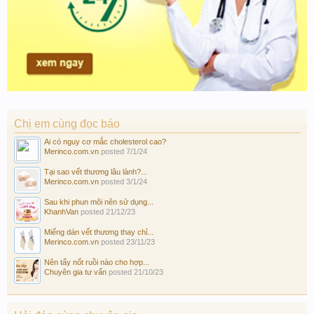
Chị em cùng đọc báo
Ai có nguy cơ mắc cholesterol cao?
Merinco.com.vn
posted
7/1/24
Tại sao vết thương lâu lành?...
Merinco.com.vn
posted
3/1/24
Sau khi phun môi nên sử dụng...
KhanhVan
posted
21/12/23
Miếng dán vết thương thay chỉ...
Merinco.com.vn
posted
23/11/23
Nên tẩy nốt ruồi nào cho hợp...
Chuyên gia tư vấn
posted
21/10/23