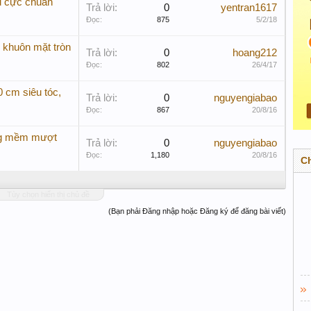
u cực chuẩn
Trả lời:
0
yentran1617
Đọc:
875
5/2/18
 khuôn mặt tròn
Trả lời:
0
hoang212
Đọc:
802
26/4/17
0 cm siêu tóc,
Trả lời:
0
nguyengiabao
Đọc:
867
20/8/16
ụng mềm mượt
Trả lời:
0
nguyengiabao
Đọc:
1,180
20/8/16
C
Tùy chọn hiển thị chủ đề
(Bạn phải Đăng nhập hoặc Đăng ký để đăng bài viết)