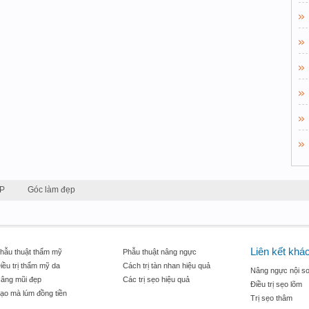
P
Góc làm đẹp
Liên kết khá
hẫu thuật thẩm mỹ
Phẫu thuật nâng ngực
iều trị thẩm mỹ da
Cách trị tàn nhan hiệu quả
Nâng ngực nội so
âng mũi đẹp
Các trị sẹo hiệu quả
Điều trị sẹo lõm
ạo mà lúm đồng tiền
Trị sẹo thâm