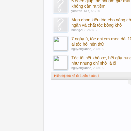
6 cách giúp tóc nhuộm giữ mà
không cần ra tiệm
yentran1617
,
5/2/18
Mẹo chọn kiểu tóc cho nàng có
ngắn và chất tóc bông khô
hoang212
,
26/4/17
7 ngày ủ, tóc chị em mọc dài 1
ai tóc hói nên thử
nguyengiabao
,
20/8/16
Tóc tôi hết khô xơ, hết gãy r
như nhung chỉ nhờ lá ổi
nguyengiabao
,
20/8/16
Hiển thị chủ đề từ 1 đến 4 của 4