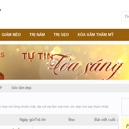
GIẢM BÉO
TRỊ NÁM
TRỊ SẸO
XÓA XĂM THẨM MỸ
P
Góc làm đẹp
hợp với từng khuôn mặt, địa chỉ vip làm nail xinh, tóc đẹp cho bạn tham khảo
Ngày gửi
Trả lời
Đọc
Bài viết cuối ↓