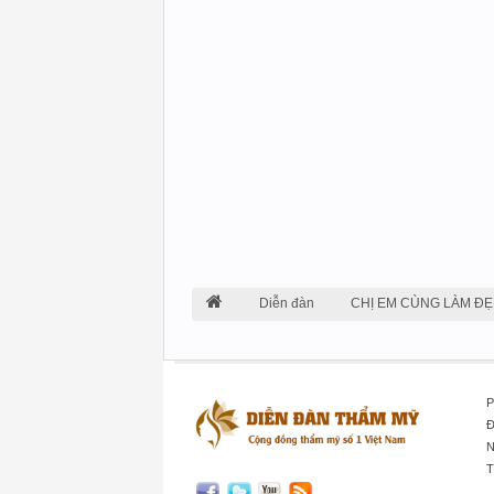
Diễn đàn
CHỊ EM CÙNG LÀM ĐẸ
P
Đ
N
T