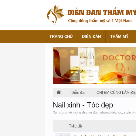
TRANG CHỦ
DIỄN ĐÀN
THẨM MỸ
Diễn đàn
CHỊ EM CÙNG LÀM ĐẸ
Nail xinh - Tóc đẹp
Xu hướng vẽ móng đẹp và độc, những kiểu tóc, style phù 
Tiêu đề