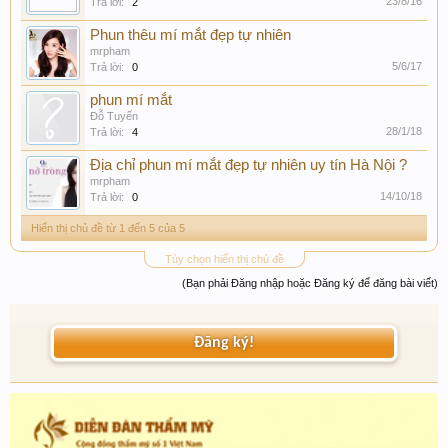
23/8/16
Trả lời:
2
Phun thêu mí mắt đẹp tự nhiên
mrpham
5/6/17
Trả lời:
0
phun mí mắt
Đỗ Tuyến
28/1/18
Trả lời:
4
Địa chỉ phun mí mắt đẹp tự nhiên uy tín Hà Nội ?
mrpham
14/10/18
Trả lời:
0
Hiển thị chủ đề từ 1 đến 5 của 5
Tùy chọn hiển thị chủ đề
(Bạn phải Đăng nhập hoặc Đăng ký để đăng bài viết)
Đăng ký!