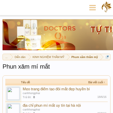
...
Diễn đàn
KINH NGHIỆM THẨM MỸ
Phum xăm thẩm mỹ
Phun xăm mí mắt
Tiêu đề
Bài viết cuối ↑
Mẹo trang điểm tạo đôi mắt đẹp huyền bí
canhhongphai
18/6/16
Trả lời:
0
địa chỉ phun mí mắt uy tín tại hà nội
canhhongphai