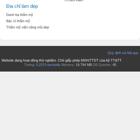
Trị sẹo thâm
Địa chỉ làm đẹp
Danh bạ thẩm mỹ
Bác sĩ thẩm mỹ
Thẩm mỹ viện nâng mũi đẹp
Quy định và Nội quy
Website đang hoạt động thử nghiệm. Chờ giấy phép MXH/TTDT của bộ TT&TT.
Timing:
0.2374 seconds
Memory:
19.794 MB
DB Queries:
45