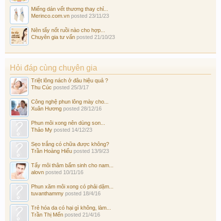
Miếng dán vết thương thay chỉ...
Merinco.com.vn
posted
23/11/23
Nên tẩy nốt ruồi nào cho hợp...
Chuyên gia tư vấn
posted
21/10/23
Hỏi đáp cùng chuyên gia
Triệt lông nách ở đâu hiệu quả ?
Thu Cúc
posted
25/3/17
Công nghệ phun lông mày cho...
Xuân Hương
posted
28/12/16
Phun môi xong nên dùng son...
Thảo My
posted
14/12/23
Sẹo trắng có chữa được không?
Trần Hoàng Hiếu
posted
13/9/23
Tẩy môi thâm bẩm sinh cho nam...
alovn
posted
10/11/16
Phun xăm môi xong có phải dặm...
tuvanthammy
posted
18/4/16
Trẻ hóa da có hại gì không, làm...
Trần Thị Mến
posted
21/4/16