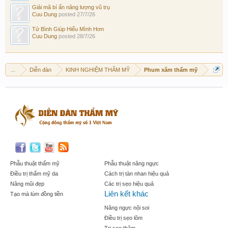
Giải mã bí ẩn năng lượng vũ trụ
Cuu Dung
posted
27/7/26
Tử Bình Giúp Hiểu Mình Hơn
Cuu Dung
posted
28/7/26
...
Diễn đàn
KINH NGHIỆM THẨM MỸ
Phum xăm thẩm mỹ
Phẫu thuật thẩm mỹ
Phẫu thuật nâng ngực
Điều trị thẩm mỹ da
Cách trị tàn nhan hiệu quả
Nâng mũi đẹp
Các trị sẹo hiệu quả
Liên kết khác
Tạo mà lúm đồng tiền
Nâng ngực nội soi
Điều trị sẹo lõm