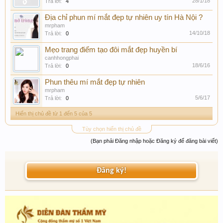
28/1/18
Trả lời:
4
Địa chỉ phun mí mắt đẹp tự nhiên uy tín Hà Nội ?
mrpham
14/10/18
Trả lời:
0
Mẹo trang điểm tạo đôi mắt đẹp huyền bí
canhhongphai
18/6/16
Trả lời:
0
Phun thêu mí mắt đẹp tự nhiên
mrpham
5/6/17
Trả lời:
0
Hiển thị chủ đề từ 1 đến 5 của 5
Tùy chọn hiển thị chủ đề
(Bạn phải Đăng nhập hoặc Đăng ký để đăng bài viết)
Đăng ký!