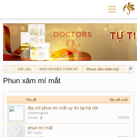
...
Diễn đàn
KINH NGHIỆM THẨM MỸ
Phum xăm thẩm mỹ
Phun xăm mí mắt
Tiêu đề
Bài viết cuối
địa chỉ phun mí mắt uy tín tại hà nội
canhhongphai
23/8/16
Trả lời:
2
phun mí mắt
Đỗ Tuyến