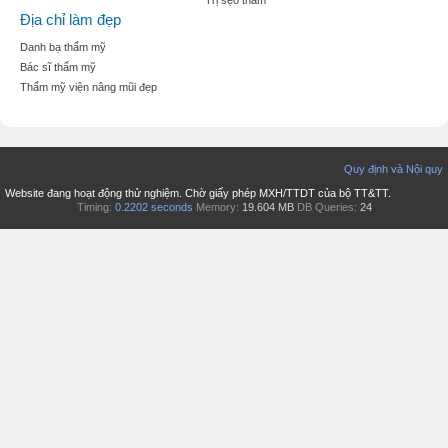
Trị sẹo thâm
Địa chỉ làm đẹp
Danh bạ thẩm mỹ
Bác sĩ thẩm mỹ
Thẩm mỹ viện nâng mũi đẹp
Quy định và Nội quy
Website đang hoạt động thử nghiệm. Chờ giấy phép MXH/TTDT của bộ TT&TT.
Timing:
0.2202 seconds
Memory:
19.604 MB
DB Queries:
24