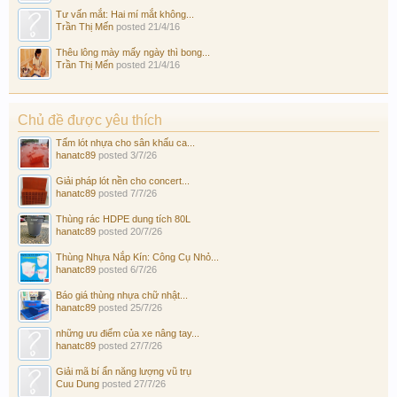
Tư vấn mắt: Hai mí mắt không...
Trần Thị Mến
posted
21/4/16
Thêu lông mày mấy ngày thì bong...
Trần Thị Mến
posted
21/4/16
Chủ đề được yêu thích
Tấm lót nhựa cho sân khấu ca...
hanatc89
posted
3/7/26
Giải pháp lót nền cho concert...
hanatc89
posted
7/7/26
Thùng rác HDPE dung tích 80L
hanatc89
posted
20/7/26
Thùng Nhựa Nắp Kín: Công Cụ Nhỏ...
hanatc89
posted
6/7/26
Báo giá thùng nhựa chữ nhật...
hanatc89
posted
25/7/26
những ưu điểm của xe nâng tay...
hanatc89
posted
27/7/26
Giải mã bí ẩn năng lượng vũ trụ
Cuu Dung
posted
27/7/26