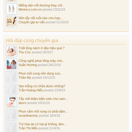
Miếng dán vết thương thay chỉ...
Merinco.com.vn
posted
23/11/23
Nên tẩy nốt ruồi nào cho hợp...
Chuyên gia tư vấn
posted
21/10/23
Hỏi đáp cùng chuyên gia
Triệt lông nách ở đâu hiệu quả ?
Thu Cúc
posted
25/3/17
Công nghệ phun lông mày cho...
Xuân Hương
posted
28/12/16
Phun môi xong nên dùng son...
Thảo My
posted
14/12/23
Sẹo trắng có chữa được không?
Trần Hoàng Hiếu
posted
13/9/23
Tẩy môi thâm bẩm sinh cho nam...
alovn
posted
10/11/16
Phun xăm môi xong có phải dặm...
tuvanthammy
posted
18/4/16
Trẻ hóa da có hại gì không, làm...
Trần Thị Mến
posted
21/4/16