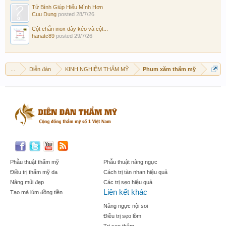
Tử Bình Giúp Hiểu Mình Hơn
Cuu Dung
posted
28/7/26
Cột chắn inox dây kéo và cột...
hanatc89
posted
29/7/26
...
Diễn đàn
KINH NGHIỆM THẨM MỸ
Phum xăm thẩm mỹ
Phẫu thuật thẩm mỹ
Phẫu thuật nâng ngực
Điều trị thẩm mỹ da
Cách trị tàn nhan hiệu quả
Nâng mũi đẹp
Các trị sẹo hiệu quả
Liên kết khác
Tạo mà lúm đồng tiền
Nâng ngực nội soi
Điều trị sẹo lõm