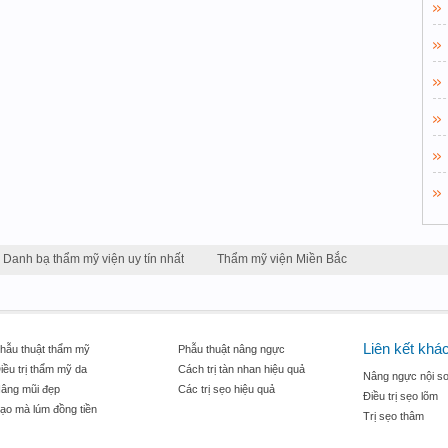
Danh bạ thẩm mỹ viện uy tín nhất
Thẩm mỹ viện Miền Bắc
Liên kết khá
hẫu thuật thẩm mỹ
Phẫu thuật nâng ngực
iều trị thẩm mỹ da
Cách trị tàn nhan hiệu quả
Nâng ngực nội so
âng mũi đẹp
Các trị sẹo hiệu quả
Điều trị sẹo lõm
ạo mà lúm đồng tiền
Trị sẹo thâm