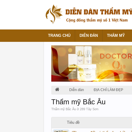
TRANG CHỦ
DIỄN ĐÀN
THẨM MỸ
Diễn đàn
ĐỊA CHỈ LÀM ĐẸP
Thẩm mỹ Bắc Âu
Thẩm mỹ Bắc Âu ở 289 Tây Sơn
Tiêu đề