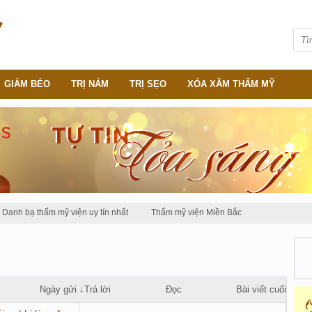
GIẢM BÉO
TRỊ NÁM
TRỊ SẸO
XÓA XĂM THẨM MỸ
Danh bạ thẩm mỹ viện uy tín nhất
Thẩm mỹ viện Miền Bắc
Ngày gửi ↓
Trả lời
Đọc
Bài viết cuối