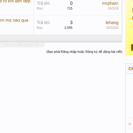
i ro khi làm đẹp
Trả lời:
0
mrpham
Đọc:
715
15/3/18
ơn mẹ nào qua
Trả lời:
3
lehang
Đọc:
2,055
16/10/19
Tùy chọn hiển thị chủ đề
(Bạn phải Đăng nhập hoặc Đăng ký để đăng bài viết)
C