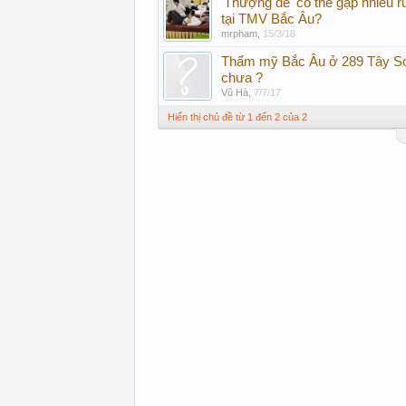
'Thượng đế' có thể gặp nhiều rủ
tại TMV Bắc Âu?
mrpham
,
15/3/18
Thẩm mỹ Bắc Âu ở 289 Tây S
chưa ?
Vũ Hà
,
7/7/17
Hiển thị chủ đề từ 1 đến 2 của 2