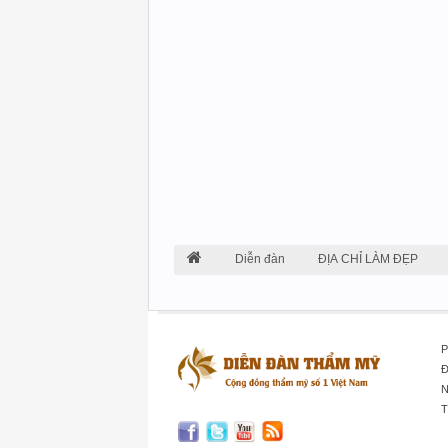
Diễn đàn
ĐỊA CHỈ LÀM ĐẸP
P
Đ
N
T