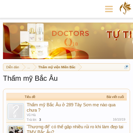
Diễn đàn
...
Thẩm mỹ viện Miền Bắc
Thẩm mỹ Bắc Âu
Tiêu đề
Bài viết cuối
Thẩm mỹ Bắc Âu ở 289 Tây Sơn mẹ nào qua
chưa ?
Vũ Hà
16/10/19
Trả lời:
3
'Thượng đế' có thể gặp nhiều rủi ro khi làm đẹp tại
TMV Bắc Âu?