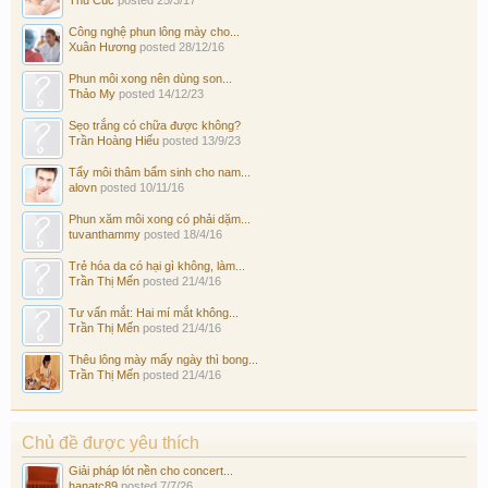
Công nghệ phun lông mày cho...
Xuân Hương
posted
28/12/16
Phun môi xong nên dùng son...
Thảo My
posted
14/12/23
Sẹo trắng có chữa được không?
Trần Hoàng Hiếu
posted
13/9/23
Tẩy môi thâm bẩm sinh cho nam...
alovn
posted
10/11/16
Phun xăm môi xong có phải dặm...
tuvanthammy
posted
18/4/16
Trẻ hóa da có hại gì không, làm...
Trần Thị Mến
posted
21/4/16
Tư vấn mắt: Hai mí mắt không...
Trần Thị Mến
posted
21/4/16
Thêu lông mày mấy ngày thì bong...
Trần Thị Mến
posted
21/4/16
Chủ đề được yêu thích
Giải pháp lót nền cho concert...
hanatc89
posted
7/7/26