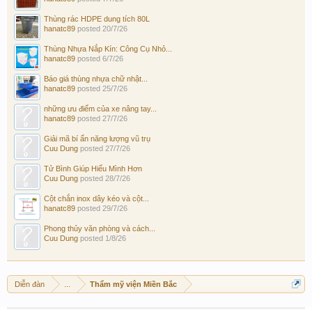
Thùng rác HDPE dung tích 80L
hanatc89
posted
20/7/26
Thùng Nhựa Nắp Kín: Công Cụ Nhỏ...
hanatc89
posted
6/7/26
Báo giá thùng nhựa chữ nhật...
hanatc89
posted
25/7/26
những ưu điểm của xe nâng tay...
hanatc89
posted
27/7/26
Giải mã bí ẩn năng lượng vũ trụ
Cuu Dung
posted
27/7/26
Tử Bình Giúp Hiểu Mình Hơn
Cuu Dung
posted
28/7/26
Cột chắn inox dây kéo và cột...
hanatc89
posted
29/7/26
Phong thủy văn phòng và cách...
Cuu Dung
posted
1/8/26
Diễn đàn
...
Thẩm mỹ viện Miền Bắc