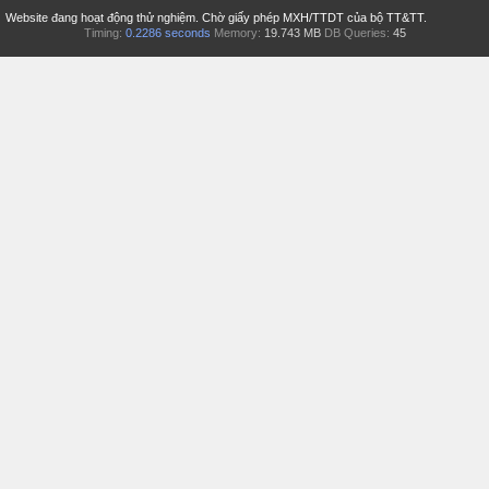
Website đang hoạt động thử nghiệm. Chờ giấy phép MXH/TTDT của bộ TT&TT.
Timing:
0.2286 seconds
Memory:
19.743 MB
DB Queries:
45