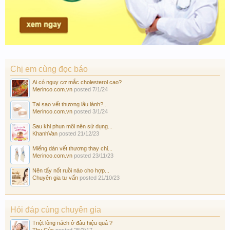
Chị em cùng đọc báo
Ai có nguy cơ mắc cholesterol cao?
Merinco.com.vn
posted
7/1/24
Tại sao vết thương lâu lành?...
Merinco.com.vn
posted
3/1/24
Sau khi phun môi nên sử dụng...
KhanhVan
posted
21/12/23
Miếng dán vết thương thay chỉ...
Merinco.com.vn
posted
23/11/23
Nên tẩy nốt ruồi nào cho hợp...
Chuyên gia tư vấn
posted
21/10/23
Hỏi đáp cùng chuyên gia
Triệt lông nách ở đâu hiệu quả ?
Thu Cúc
posted
25/3/17