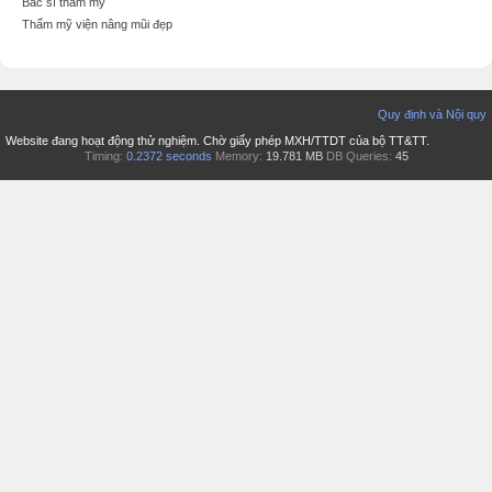
Bác sĩ thẩm mỹ
Thẩm mỹ viện nâng mũi đẹp
Quy định và Nội quy
Website đang hoạt động thử nghiệm. Chờ giấy phép MXH/TTDT của bộ TT&TT.
Timing:
0.2372 seconds
Memory:
19.781 MB
DB Queries:
45