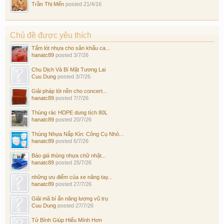
Trần Thị Mến
posted
21/4/16
Chủ đề được yêu thích
Tấm lót nhựa cho sân khấu ca...
hanatc89
posted
3/7/26
Chu Dịch Và Bí Mật Tương Lai
Cuu Dung
posted
3/7/26
Giải pháp lót nền cho concert...
hanatc89
posted
7/7/26
Thùng rác HDPE dung tích 80L
hanatc89
posted
20/7/26
Thùng Nhựa Nắp Kín: Công Cụ Nhỏ...
hanatc89
posted
6/7/26
Báo giá thùng nhựa chữ nhật...
hanatc89
posted
25/7/26
những ưu điểm của xe nâng tay...
hanatc89
posted
27/7/26
Giải mã bí ẩn năng lượng vũ trụ
Cuu Dung
posted
27/7/26
Tử Bình Giúp Hiểu Mình Hơn