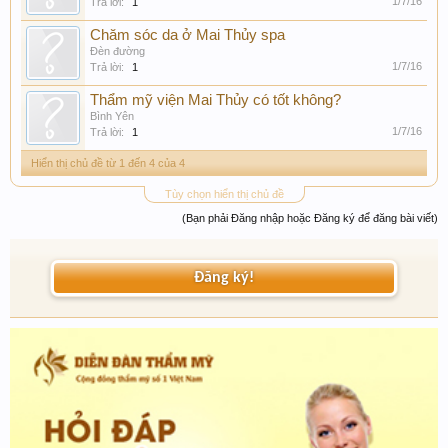
1/7/16
Trả lời:
1
Chăm sóc da ở Mai Thủy spa
Đèn đường
1/7/16
Trả lời:
1
Thẩm mỹ viện Mai Thủy có tốt không?
Bình Yên
1/7/16
Trả lời:
1
Hiển thị chủ đề từ 1 đến 4 của 4
Tùy chọn hiển thị chủ đề
(Bạn phải Đăng nhập hoặc Đăng ký để đăng bài viết)
Đăng ký!