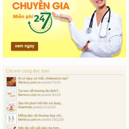
Chị em cùng đọc báo
Ai có nguy cơ mắc cholesterol cao?
Merinco.com.vn
posted
7/1/24
Tại sao vết thương lâu lành?...
Merinco.com.vn
posted
3/1/24
Sau khi phun môi nên sử dụng...
KhanhVan
posted
21/12/23
Miếng dán vết thương thay chỉ...
Merinco.com.vn
posted
23/11/23
Nên tẩy nốt ruồi nào cho hợp...