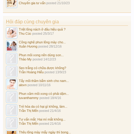
Chuyên gia tư vấn
posted
21/10/23
Hỏi đáp cùng chuyên gia
Triệt lông nách ở đâu hiệu quả ?
Thu Cúc
posted
25/3/17
Công nghệ phun lông mày cho...
Xuân Hương
posted
28/12/16
Phun môi xong nên dùng son...
Thảo My
posted
14/12/23
Sẹo trắng có chữa được không?
Trần Hoàng Hiếu
posted
13/9/23
Tẩy môi thâm bẩm sinh cho nam...
alovn
posted
10/11/16
Phun xăm môi xong có phải dặm...
tuvanthammy
posted
18/4/16
Trẻ hóa da có hại gì không, làm...
Trần Thị Mến
posted
21/4/16
Tư vấn mắt: Hai mí mắt không...
Trần Thị Mến
posted
21/4/16
Thêu lông mày mấy ngày thì bong...