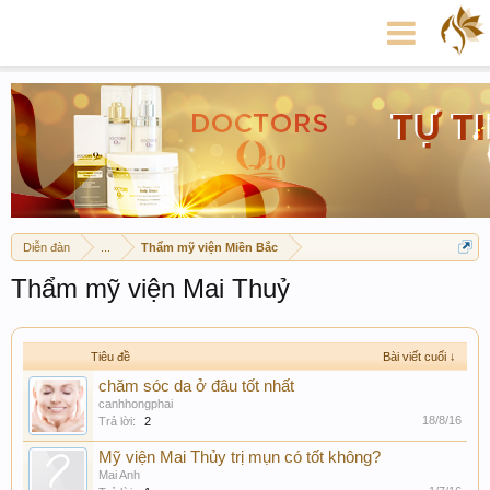
Diễn đàn
...
Thẩm mỹ viện Miền Bắc
Thẩm mỹ viện Mai Thuỷ
Tiêu đề
Bài viết cuối ↓
chăm sóc da ở đâu tốt nhất
canhhongphai
18/8/16
Trả lời:
2
Mỹ viện Mai Thủy trị mụn có tốt không?
Mai Anh