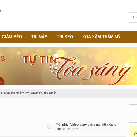
GIẢM BÉO
TRỊ NÁM
TRỊ SẸO
XÓA XĂM THẨM MỸ
Danh bạ thẩm mỹ viện uy tín nhất
Mới nhất:
Video quay thẩm mỹ viện Kangnam lừa đảo
alovnx
,
6/10/16