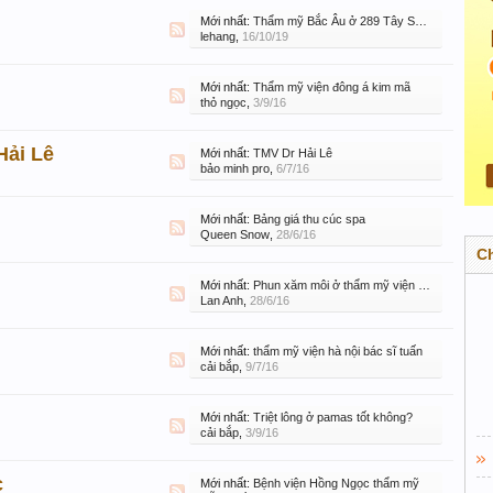
Mới nhất:
Thẩm mỹ Bắc Âu ở 289 Tây Sơn mẹ nào qua chưa ?
lehang
,
16/10/19
Mới nhất:
Thẩm mỹ viện đông á kim mã
thỏ ngọc
,
3/9/16
Hải Lê
Mới nhất:
TMV Dr Hải Lê
bảo minh pro
,
6/7/16
Mới nhất:
Bảng giá thu cúc spa
Queen Snow
,
28/6/16
C
Mới nhất:
Phun xăm môi ở thẩm mỹ viện hoài anh
Lan Anh
,
28/6/16
Mới nhất:
thẩm mỹ viện hà nội bác sĩ tuấn
cải bắp
,
9/7/16
Mới nhất:
Triệt lông ở pamas tốt không?
cải bắp
,
3/9/16
c
Mới nhất:
Bệnh viện Hồng Ngọc thẩm mỹ