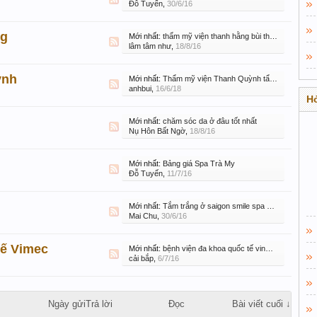
Đỗ Tuyến
,
30/6/16
ng
Mới nhất:
thẩm mỹ viện thanh hằng bùi thị xuân
lâm tâm như
,
18/8/16
ỳnh
Mới nhất:
Thẩm mỹ viện Thanh Quỳnh tẩy nốt ruồi có tốt không ?
anhbui
,
16/6/18
Hỏ
Mới nhất:
chăm sóc da ở đâu tốt nhất
Nụ Hôn Bất Ngờ
,
18/8/16
Mới nhất:
Bảng giá Spa Trà My
Đỗ Tuyến
,
11/7/16
Mới nhất:
Tắm trắng ở saigon smile spa có tốt không
Mai Chu
,
30/6/16
tế Vimec
Mới nhất:
bệnh viện đa khoa quốc tế vinmec hà nội
cải bắp
,
6/7/16
Ngày gửi
Trả lời
Đọc
Bài viết cuối ↓