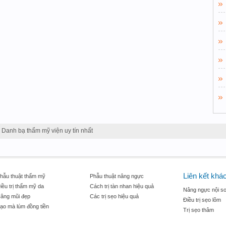
Danh bạ thẩm mỹ viện uy tín nhất
Liên kết khá
hẫu thuật thẩm mỹ
Phẫu thuật nâng ngực
iều trị thẩm mỹ da
Cách trị tàn nhan hiệu quả
Nâng ngực nội so
âng mũi đẹp
Các trị sẹo hiệu quả
Điều trị sẹo lõm
ạo mà lúm đồng tiền
Trị sẹo thâm