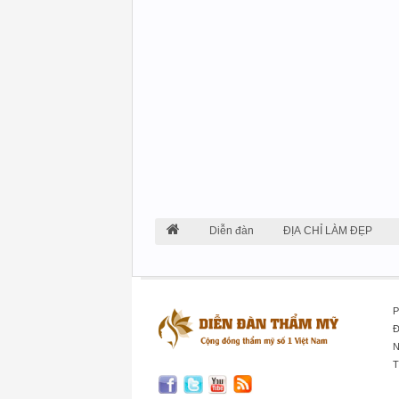
Diễn đàn
ĐỊA CHỈ LÀM ĐẸP
P
Đ
N
T