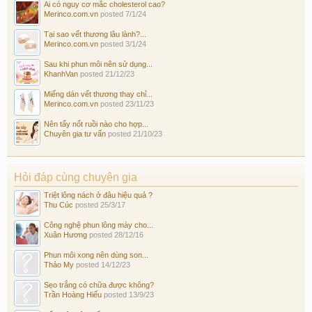
Ai có nguy cơ mắc cholesterol cao?
Merinco.com.vn
posted
7/1/24
Tại sao vết thương lâu lành?...
Merinco.com.vn
posted
3/1/24
Sau khi phun môi nên sử dụng...
KhanhVan
posted
21/12/23
Miếng dán vết thương thay chỉ...
Merinco.com.vn
posted
23/11/23
Nên tẩy nốt ruồi nào cho hợp...
Chuyên gia tư vấn
posted
21/10/23
Hỏi đáp cùng chuyên gia
Triệt lông nách ở đâu hiệu quả ?
Thu Cúc
posted
25/3/17
Công nghệ phun lông mày cho...
Xuân Hương
posted
28/12/16
Phun môi xong nên dùng son...
Thảo My
posted
14/12/23
Sẹo trắng có chữa được không?
Trần Hoàng Hiếu
posted
13/9/23