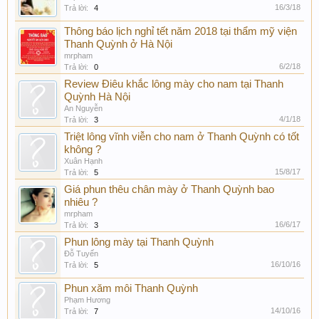
16/3/18
Trả lời:
4
Thông báo lịch nghỉ tết năm 2018 tại thẩm mỹ viện
Thanh Quỳnh ở Hà Nội
mrpham
6/2/18
Trả lời:
0
Review Điêu khắc lông mày cho nam tại Thanh
Quỳnh Hà Nội
An Nguyễn
4/1/18
Trả lời:
3
Triệt lông vĩnh viễn cho nam ở Thanh Quỳnh có tốt
không ?
Xuân Hạnh
15/8/17
Trả lời:
5
Giá phun thêu chân mày ở Thanh Quỳnh bao
nhiêu ?
mrpham
16/6/17
Trả lời:
3
Phun lông mày tại Thanh Quỳnh
Đỗ Tuyến
16/10/16
Trả lời:
5
Phun xăm môi Thanh Quỳnh
Phạm Hương
14/10/16
Trả lời:
7