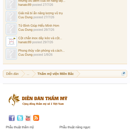
những ưu điểm của xe nâng tay...
hanatc89
posted
27/7/26
Giải mã bí ẩn năng lượng vũ trụ
Cuu Dung
posted
27/7/26
Tử Bình Giúp Hiểu Mình Hơn
Cuu Dung
posted
28/7/26
Cột chắn inox dây kéo và cột...
hanatc89
posted
29/7/26
Phong thủy văn phòng và cách...
Cuu Dung
posted
1/8/26
Diễn đàn
...
Thẩm mỹ viện Miền Bắc
Phẫu thuật thẩm mỹ
Phẫu thuật nâng ngực