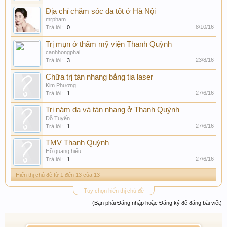
Địa chỉ chăm sóc da tốt ở Hà Nội
mrpham
8/10/16
Trả lời:
0
Trị mụn ở thẩm mỹ viện Thanh Quỳnh
canhhongphai
23/8/16
Trả lời:
3
Chữa trị tàn nhang bằng tia laser
Kim Phượng
27/6/16
Trả lời:
1
Trị nám da và tàn nhang ở Thanh Quỳnh
Đỗ Tuyến
27/6/16
Trả lời:
1
TMV Thanh Quỳnh
Hồ quang hiếu
27/6/16
Trả lời:
1
Hiển thị chủ đề từ 1 đến 13 của 13
Tùy chọn hiển thị chủ đề
(Bạn phải Đăng nhập hoặc Đăng ký để đăng bài viết)