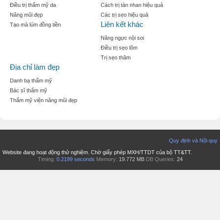
Điều trị thẩm mỹ da
Cách trị tàn nhan hiệu quả
Nâng mũi đẹp
Các trị sẹo hiệu quả
Liên kết khác
Tạo mà lúm đồng tiền
Nâng ngực nội soi
Điều trị sẹo lõm
Trị sẹo thâm
Địa chỉ làm đẹp
Danh bạ thẩm mỹ
Bác sĩ thẩm mỹ
Thẩm mỹ viện nâng mũi đẹp
Quy định và Nội quy
Website đang hoạt động thử nghiệm. Chờ giấy phép MXH/TTDT của bộ TT&TT.
Timing:
0.2199 seconds
Memory:
19.772 MB
DB Queries:
24