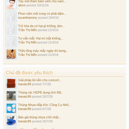
Tẩy môi thâm bẩm sinh cho nam...
alovn
posted
10/11/16
Phun xăm môi xong có phải dặm...
tuvanthammy
posted
18/4/16
Trẻ hóa da có hại gì không, làm...
Trần Thị Mến
posted
21/4/16
Tư vấn mắt: Hai mí mắt không...
Trần Thị Mến
posted
21/4/16
Thêu lông mày mấy ngày thì bong...
Trần Thị Mến
posted
21/4/16
Chủ đề được yêu thích
Giải pháp lót nền cho concert...
hanatc89
posted
7/7/26
Thùng rác HDPE dung tích 80L
hanatc89
posted
20/7/26
Thùng Nhựa Nắp Kín: Công Cụ Nhỏ...
hanatc89
posted
6/7/26
Báo giá thùng nhựa chữ nhật...
hanatc89
posted
25/7/26