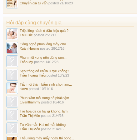
Chuyên gia tư vấn
posted
21/10/23
Hỏi đáp cùng chuyên gia
Triệt lông nách ở đâu hiệu quả ?
Thu Cúc
posted
25/3/17
Công nghệ phun lông mày cho...
Xuân Hương
posted
28/12/16
Phun môi xong nên dùng son...
Thảo My
posted
14/12/23
Sẹo trắng có chữa được không?
Trần Hoàng Hiếu
posted
13/9/23
Tẩy môi thâm bẩm sinh cho nam...
alovn
posted
10/11/16
Phun xăm môi xong có phải dặm...
tuvanthammy
posted
18/4/16
Trẻ hóa da có hại gì không, làm...
Trần Thị Mến
posted
21/4/16
Tư vấn mắt: Hai mí mắt không...
Trần Thị Mến
posted
21/4/16
Thêu lông mày mấy ngày thì bong...