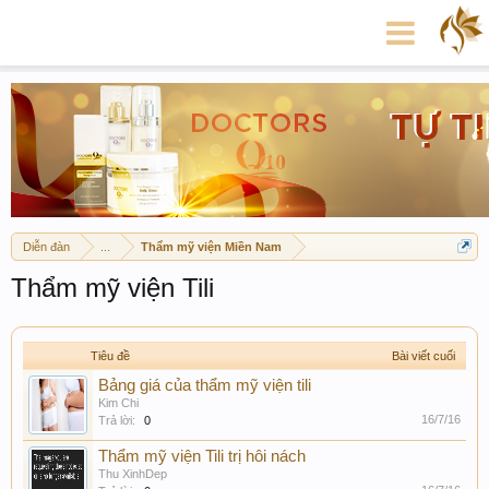
Diễn đàn
...
Thẩm mỹ viện Miền Nam
Thẩm mỹ viện Tili
Tiêu đề
Bài viết cuối
Bảng giá của thẩm mỹ viện tili
Kim Chi
16/7/16
Trả lời:
0
Thẩm mỹ viện Tili trị hôi nách
Thu XinhDep