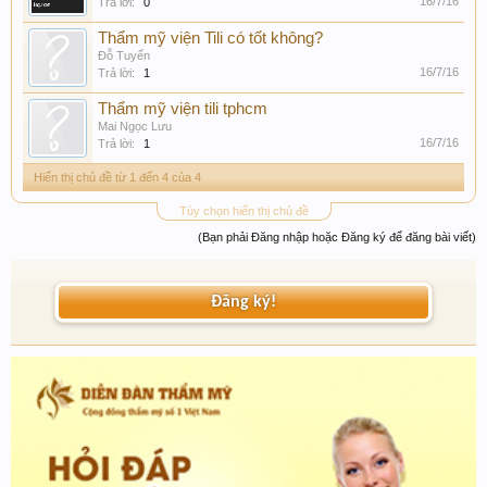
16/7/16
Trả lời:
0
Thẩm mỹ viện Tili có tốt không?
Đỗ Tuyến
16/7/16
Trả lời:
1
Thẩm mỹ viện tili tphcm
Mai Ngọc Lưu
16/7/16
Trả lời:
1
Hiển thị chủ đề từ 1 đến 4 của 4
Tùy chọn hiển thị chủ đề
(Bạn phải Đăng nhập hoặc Đăng ký để đăng bài viết)
Đăng ký!