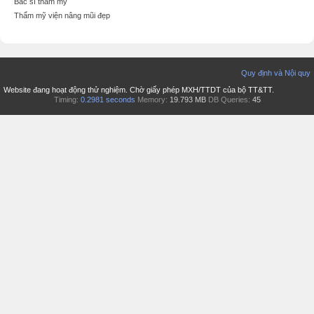
Bác sĩ thẩm mỹ
Thẩm mỹ viện nâng mũi đẹp
Quy định và Nội quy
Website đang hoạt động thử nghiệm. Chờ giấy phép MXH/TTDT của bộ TT&TT.
Timing:
0.2981 seconds
Memory:
19.793 MB
DB Queries:
45