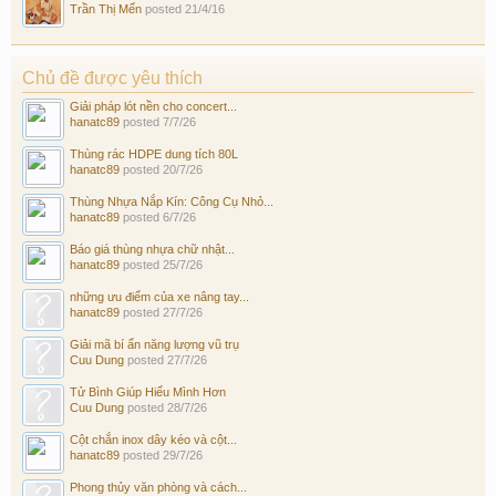
Trần Thị Mến
posted
21/4/16
Chủ đề được yêu thích
Giải pháp lót nền cho concert...
hanatc89
posted
7/7/26
Thùng rác HDPE dung tích 80L
hanatc89
posted
20/7/26
Thùng Nhựa Nắp Kín: Công Cụ Nhỏ...
hanatc89
posted
6/7/26
Báo giá thùng nhựa chữ nhật...
hanatc89
posted
25/7/26
những ưu điểm của xe nâng tay...
hanatc89
posted
27/7/26
Giải mã bí ẩn năng lượng vũ trụ
Cuu Dung
posted
27/7/26
Tử Bình Giúp Hiểu Mình Hơn
Cuu Dung
posted
28/7/26
Cột chắn inox dây kéo và cột...
hanatc89
posted
29/7/26
Phong thủy văn phòng và cách...