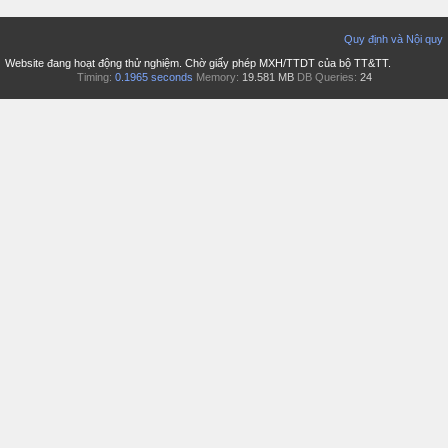
Quy định và Nội quy
Website đang hoạt động thử nghiệm. Chờ giấy phép MXH/TTDT của bộ TT&TT.
Timing:
0.1965 seconds
Memory:
19.581 MB
DB Queries:
24