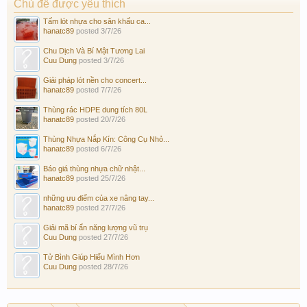
Chủ đề được yêu thích
Tấm lót nhựa cho sân khấu ca...
hanatc89
posted
3/7/26
Chu Dịch Và Bí Mật Tương Lai
Cuu Dung
posted
3/7/26
Giải pháp lót nền cho concert...
hanatc89
posted
7/7/26
Thùng rác HDPE dung tích 80L
hanatc89
posted
20/7/26
Thùng Nhựa Nắp Kín: Công Cụ Nhỏ...
hanatc89
posted
6/7/26
Báo giá thùng nhựa chữ nhật...
hanatc89
posted
25/7/26
những ưu điểm của xe nâng tay...
hanatc89
posted
27/7/26
Giải mã bí ẩn năng lượng vũ trụ
Cuu Dung
posted
27/7/26
Tử Bình Giúp Hiểu Mình Hơn
Cuu Dung
posted
28/7/26