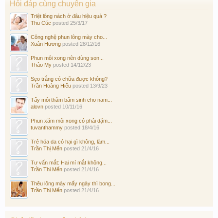
Hỏi đáp cùng chuyên gia
Triệt lông nách ở đâu hiệu quả ?
Thu Cúc
posted
25/3/17
Công nghệ phun lông mày cho...
Xuân Hương
posted
28/12/16
Phun môi xong nên dùng son...
Thảo My
posted
14/12/23
Sẹo trắng có chữa được không?
Trần Hoàng Hiếu
posted
13/9/23
Tẩy môi thâm bẩm sinh cho nam...
alovn
posted
10/11/16
Phun xăm môi xong có phải dặm...
tuvanthammy
posted
18/4/16
Trẻ hóa da có hại gì không, làm...
Trần Thị Mến
posted
21/4/16
Tư vấn mắt: Hai mí mắt không...
Trần Thị Mến
posted
21/4/16
Thêu lông mày mấy ngày thì bong...
Trần Thị Mến
posted
21/4/16