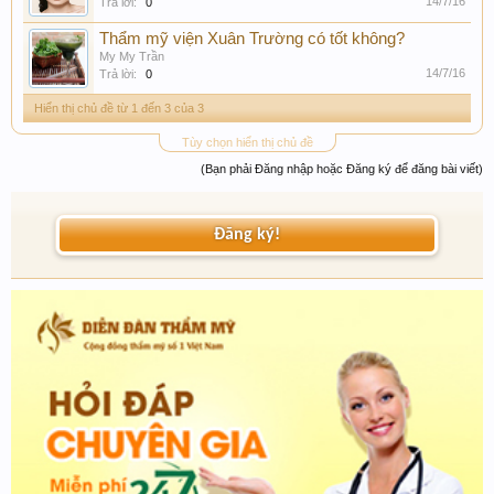
14/7/16
Trả lời:
0
Thẩm mỹ viện Xuân Trường có tốt không?
My My Trần
14/7/16
Trả lời:
0
Hiển thị chủ đề từ 1 đến 3 của 3
Tùy chọn hiển thị chủ đề
(Bạn phải Đăng nhập hoặc Đăng ký để đăng bài viết)
Đăng ký!