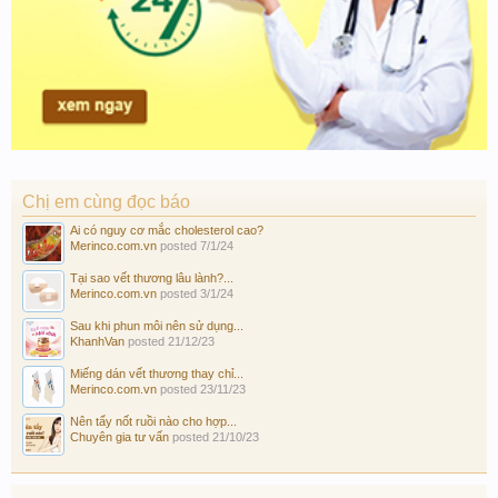
Chị em cùng đọc báo
Ai có nguy cơ mắc cholesterol cao?
Merinco.com.vn
posted
7/1/24
Tại sao vết thương lâu lành?...
Merinco.com.vn
posted
3/1/24
Sau khi phun môi nên sử dụng...
KhanhVan
posted
21/12/23
Miếng dán vết thương thay chỉ...
Merinco.com.vn
posted
23/11/23
Nên tẩy nốt ruồi nào cho hợp...
Chuyên gia tư vấn
posted
21/10/23