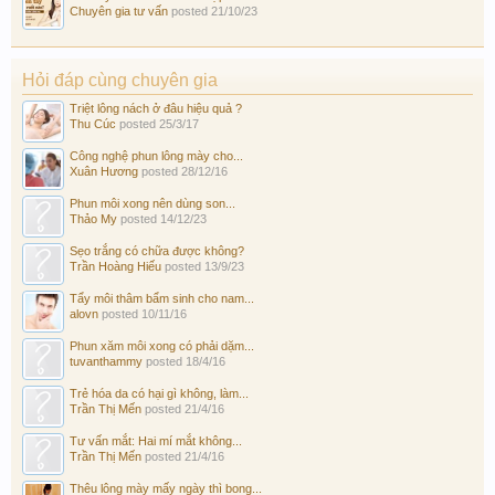
Chuyên gia tư vấn
posted
21/10/23
Hỏi đáp cùng chuyên gia
Triệt lông nách ở đâu hiệu quả ?
Thu Cúc
posted
25/3/17
Công nghệ phun lông mày cho...
Xuân Hương
posted
28/12/16
Phun môi xong nên dùng son...
Thảo My
posted
14/12/23
Sẹo trắng có chữa được không?
Trần Hoàng Hiếu
posted
13/9/23
Tẩy môi thâm bẩm sinh cho nam...
alovn
posted
10/11/16
Phun xăm môi xong có phải dặm...
tuvanthammy
posted
18/4/16
Trẻ hóa da có hại gì không, làm...
Trần Thị Mến
posted
21/4/16
Tư vấn mắt: Hai mí mắt không...
Trần Thị Mến
posted
21/4/16
Thêu lông mày mấy ngày thì bong...