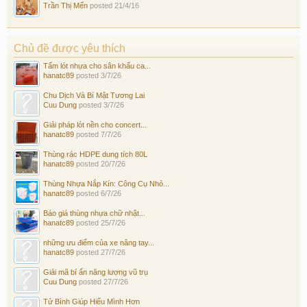
Trần Thị Mến
posted
21/4/16
Chủ đề được yêu thích
Tấm lót nhựa cho sân khấu ca...
hanatc89
posted
3/7/26
Chu Dịch Và Bí Mật Tương Lai
Cuu Dung
posted
3/7/26
Giải pháp lót nền cho concert...
hanatc89
posted
7/7/26
Thùng rác HDPE dung tích 80L
hanatc89
posted
20/7/26
Thùng Nhựa Nắp Kín: Công Cụ Nhỏ...
hanatc89
posted
6/7/26
Báo giá thùng nhựa chữ nhật...
hanatc89
posted
25/7/26
những ưu điểm của xe nâng tay...
hanatc89
posted
27/7/26
Giải mã bí ẩn năng lượng vũ trụ
Cuu Dung
posted
27/7/26
Tử Bình Giúp Hiểu Mình Hơn