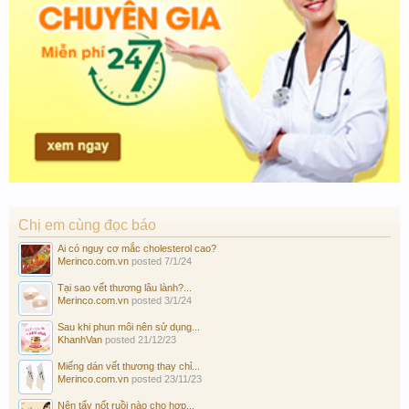
Chị em cùng đọc báo
Ai có nguy cơ mắc cholesterol cao?
Merinco.com.vn
posted
7/1/24
Tại sao vết thương lâu lành?...
Merinco.com.vn
posted
3/1/24
Sau khi phun môi nên sử dụng...
KhanhVan
posted
21/12/23
Miếng dán vết thương thay chỉ...
Merinco.com.vn
posted
23/11/23
Nên tẩy nốt ruồi nào cho hợp...