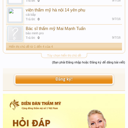
9/7/16
Trả lời:
0
viện thẩm mỹ hà nội 14 yên phụ
cải bắp
9/7/16
Trả lời:
0
Bác sĩ thẩm mỹ Mai Mạnh Tuấn
bảo minh pro
9/7/16
Trả lời:
0
Hiển thị chủ đề từ 1 đến 4 của 4
Tùy chọn hiển thị chủ đề
(Bạn phải Đăng nhập hoặc Đăng ký để đăng bài viết)
Đăng ký!