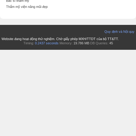
Bác sĩ thẩm mỹ
Thẩm mỹ viện nâng mũi đẹp
Quy định và Nội quy
Website đang hoạt động thử nghiệm. Chờ giấy phép MXH/TTDT của bộ TT&TT.
Timing:
0.2437 seconds
Memory:
19.786 MB
DB Queries:
45