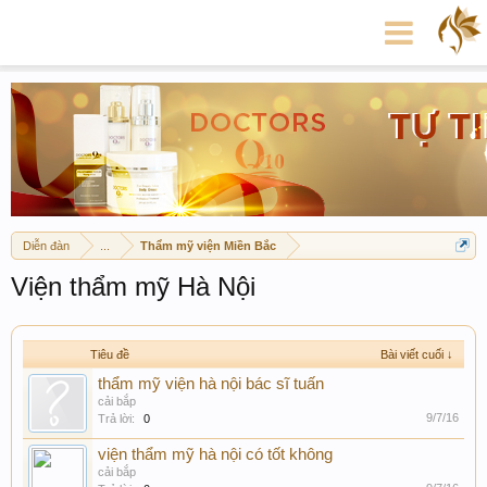
Diễn đàn
...
Thẩm mỹ viện Miền Bắc
Viện thẩm mỹ Hà Nội
Tiêu đề
Bài viết cuối ↓
thẩm mỹ viện hà nội bác sĩ tuấn
cải bắp
9/7/16
Trả lời:
0
viện thẩm mỹ hà nội có tốt không
cải bắp