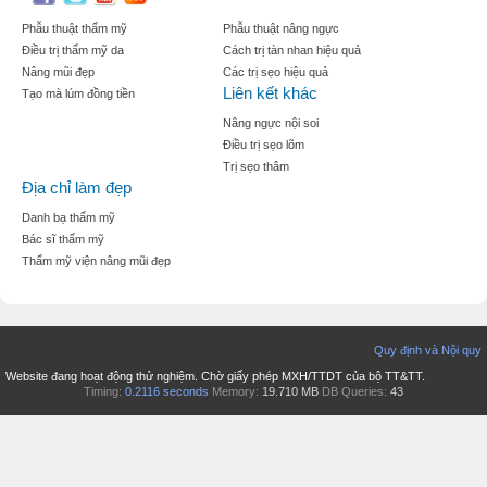
Phẫu thuật thẩm mỹ
Phẫu thuật nâng ngực
Điều trị thẩm mỹ da
Cách trị tàn nhan hiệu quả
Nâng mũi đẹp
Các trị sẹo hiệu quả
Liên kết khác
Tạo mà lúm đồng tiền
Nâng ngực nội soi
Điều trị sẹo lõm
Trị sẹo thâm
Địa chỉ làm đẹp
Danh bạ thẩm mỹ
Bác sĩ thẩm mỹ
Thẩm mỹ viện nâng mũi đẹp
Quy định và Nội quy
Website đang hoạt động thử nghiệm. Chờ giấy phép MXH/TTDT của bộ TT&TT.
Timing:
0.2116 seconds
Memory:
19.710 MB
DB Queries:
43