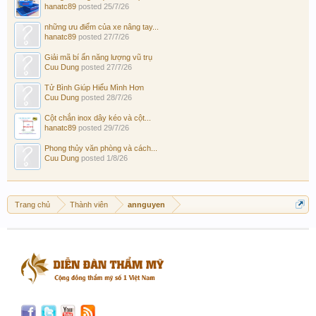
hanatc89
posted
25/7/26
những ưu điểm của xe nâng tay...
hanatc89
posted
27/7/26
Giải mã bí ẩn năng lượng vũ trụ
Cuu Dung
posted
27/7/26
Tử Bình Giúp Hiểu Mình Hơn
Cuu Dung
posted
28/7/26
Cột chắn inox dây kéo và cột...
hanatc89
posted
29/7/26
Phong thủy văn phòng và cách...
Cuu Dung
posted
1/8/26
Trang chủ
Thành viên
annguyen