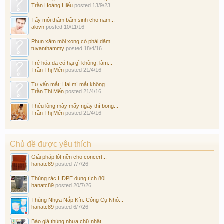
Trần Hoàng Hiếu
posted
13/9/23
Tẩy môi thâm bẩm sinh cho nam...
alovn
posted
10/11/16
Phun xăm môi xong có phải dặm...
tuvanthammy
posted
18/4/16
Trẻ hóa da có hại gì không, làm...
Trần Thị Mến
posted
21/4/16
Tư vấn mắt: Hai mí mắt không...
Trần Thị Mến
posted
21/4/16
Thêu lông mày mấy ngày thì bong...
Trần Thị Mến
posted
21/4/16
Chủ đề được yêu thích
Giải pháp lót nền cho concert...
hanatc89
posted
7/7/26
Thùng rác HDPE dung tích 80L
hanatc89
posted
20/7/26
Thùng Nhựa Nắp Kín: Công Cụ Nhỏ...
hanatc89
posted
6/7/26
Báo giá thùng nhựa chữ nhật...