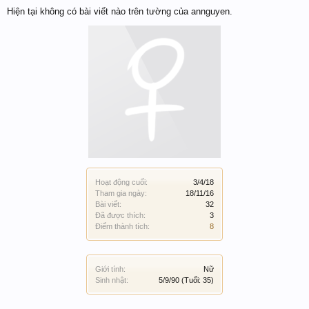
Hiện tại không có bài viết nào trên tường của annguyen.
Hoạt động cuối:
3/4/18
Tham gia ngày:
18/11/16
Bài viết:
32
Đã được thích:
3
Điểm thành tích:
8
Giới tính:
Nữ
Sinh nhật:
5/9/90
(Tuổi: 35)