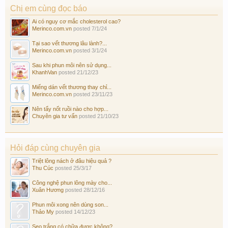
Chị em cùng đọc báo
Ai có nguy cơ mắc cholesterol cao?
Merinco.com.vn
posted
7/1/24
Tại sao vết thương lâu lành?...
Merinco.com.vn
posted
3/1/24
Sau khi phun môi nên sử dụng...
KhanhVan
posted
21/12/23
Miếng dán vết thương thay chỉ...
Merinco.com.vn
posted
23/11/23
Nên tẩy nốt ruồi nào cho hợp...
Chuyên gia tư vấn
posted
21/10/23
Hỏi đáp cùng chuyên gia
Triệt lông nách ở đâu hiệu quả ?
Thu Cúc
posted
25/3/17
Công nghệ phun lông mày cho...
Xuân Hương
posted
28/12/16
Phun môi xong nên dùng son...
Thảo My
posted
14/12/23
Sẹo trắng có chữa được không?