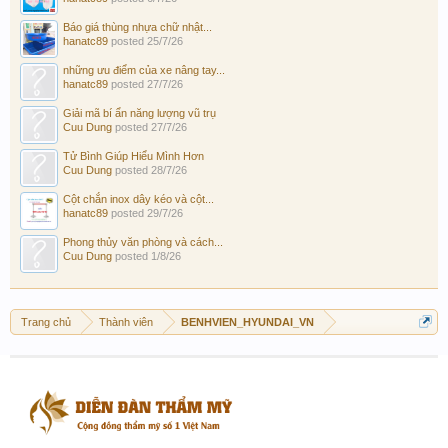
Báo giá thùng nhựa chữ nhật...
hanatc89
posted
25/7/26
những ưu điểm của xe nâng tay...
hanatc89
posted
27/7/26
Giải mã bí ẩn năng lượng vũ trụ
Cuu Dung
posted
27/7/26
Tử Bình Giúp Hiểu Mình Hơn
Cuu Dung
posted
28/7/26
Cột chắn inox dây kéo và cột...
hanatc89
posted
29/7/26
Phong thủy văn phòng và cách...
Cuu Dung
posted
1/8/26
Trang chủ
Thành viên
BENHVIEN_HYUNDAI_VN