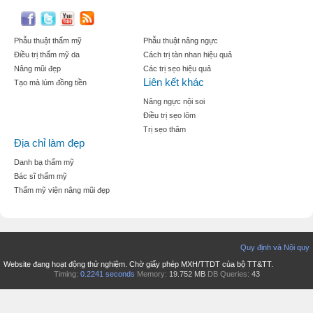
Phẫu thuật thẩm mỹ
Phẫu thuật nâng ngực
Điều trị thẩm mỹ da
Cách trị tàn nhan hiệu quả
Nâng mũi đẹp
Các trị sẹo hiệu quả
Liên kết khác
Tạo mà lúm đồng tiền
Nâng ngực nội soi
Điều trị sẹo lõm
Trị sẹo thâm
Địa chỉ làm đẹp
Danh bạ thẩm mỹ
Bác sĩ thẩm mỹ
Thẩm mỹ viện nâng mũi đẹp
Quy định và Nội quy
Website đang hoạt động thử nghiệm. Chờ giấy phép MXH/TTDT của bộ TT&TT.
Timing:
0.2241 seconds
Memory:
19.752 MB
DB Queries:
43