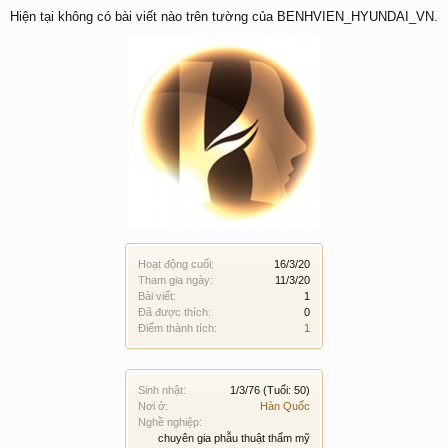
Hiện tại không có bài viết nào trên tường của BENHVIEN_HYUNDAI_VN.
Hoạt động cuối:
16/3/20
Tham gia ngày:
11/3/20
Bài viết:
1
Đã được thích:
0
Điểm thành tích:
1
Sinh nhật:
1/3/76
(Tuổi: 50)
Nơi ở:
Hàn Quốc
Nghề nghiệp:
chuyên gia phẫu thuật thẩm mỹ