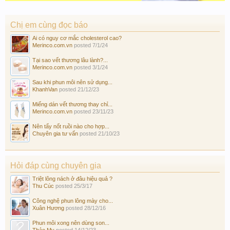
Chị em cùng đọc báo
Ai có nguy cơ mắc cholesterol cao?
Merinco.com.vn
posted
7/1/24
Tại sao vết thương lâu lành?...
Merinco.com.vn
posted
3/1/24
Sau khi phun môi nên sử dụng...
KhanhVan
posted
21/12/23
Miếng dán vết thương thay chỉ...
Merinco.com.vn
posted
23/11/23
Nên tẩy nốt ruồi nào cho hợp...
Chuyên gia tư vấn
posted
21/10/23
Hỏi đáp cùng chuyên gia
Triệt lông nách ở đâu hiệu quả ?
Thu Cúc
posted
25/3/17
Công nghệ phun lông mày cho...
Xuân Hương
posted
28/12/16
Phun môi xong nên dùng son...
Thảo My
posted
14/12/23