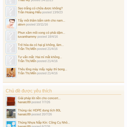
Sẹo trắng có chữa được không?
Trần Hoàng Hiếu
posted
13/9/23
Tẩy môi thâm bẩm sinh cho nam...
alovn
posted
10/11/16
Phun xăm môi xong có phải dặm...
tuvanthammy
posted
18/4/16
Trẻ hóa da có hại gì không, làm...
Trần Thị Mến
posted
21/4/16
Tư vấn mắt: Hai mí mắt không...
Trần Thị Mến
posted
21/4/16
Thêu lông mày mấy ngày thì bong...
Trần Thị Mến
posted
21/4/16
Chủ đề được yêu thích
Giải pháp lót nền cho concert...
hanatc89
posted
7/7/26
Thùng rác HDPE dung tích 80L
hanatc89
posted
20/7/26
Thùng Nhựa Nắp Kín: Công Cụ Nhỏ...
hanatc89
posted
6/7/26