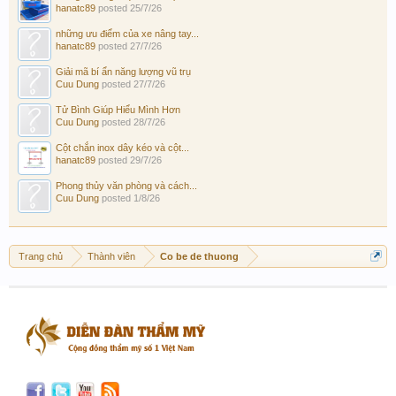
hanatc89
posted
25/7/26
những ưu điểm của xe nâng tay...
hanatc89
posted
27/7/26
Giải mã bí ẩn năng lượng vũ trụ
Cuu Dung
posted
27/7/26
Tử Bình Giúp Hiểu Mình Hơn
Cuu Dung
posted
28/7/26
Cột chắn inox dây kéo và cột...
hanatc89
posted
29/7/26
Phong thủy văn phòng và cách...
Cuu Dung
posted
1/8/26
Trang chủ
Thành viên
Co be de thuong