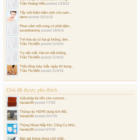
Trần Hoàng Hiếu
posted
13/9/23
Tẩy môi thâm bẩm sinh cho nam...
alovn
posted
10/11/16
Phun xăm môi xong có phải dặm...
tuvanthammy
posted
18/4/16
Trẻ hóa da có hại gì không, làm...
Trần Thị Mến
posted
21/4/16
Tư vấn mắt: Hai mí mắt không...
Trần Thị Mến
posted
21/4/16
Thêu lông mày mấy ngày thì bong...
Trần Thị Mến
posted
21/4/16
Chủ đề được yêu thích
Giải pháp lót nền cho concert...
hanatc89
posted
7/7/26
Thùng rác HDPE dung tích 80L
hanatc89
posted
20/7/26
Thùng Nhựa Nắp Kín: Công Cụ Nhỏ...
hanatc89
posted
6/7/26
Báo giá thùng nhựa chữ nhật...