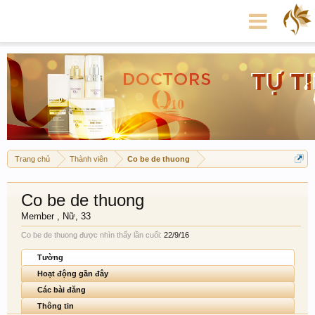
Trang chủ
Thành viên
Co be de thuong
Co be de thuong
Member
, Nữ, 33
Co be de thuong được nhìn thấy lần cuối:
22/9/16
Tường
Hoạt động gần đây
Các bài đăng
Thông tin