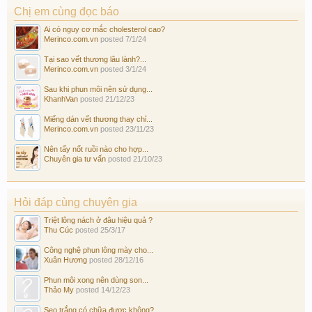
Chị em cùng đọc báo
Ai có nguy cơ mắc cholesterol cao?
Merinco.com.vn
posted
7/1/24
Tại sao vết thương lâu lành?...
Merinco.com.vn
posted
3/1/24
Sau khi phun môi nên sử dụng...
KhanhVan
posted
21/12/23
Miếng dán vết thương thay chỉ...
Merinco.com.vn
posted
23/11/23
Nên tẩy nốt ruồi nào cho hợp...
Chuyên gia tư vấn
posted
21/10/23
Hỏi đáp cùng chuyên gia
Triệt lông nách ở đâu hiệu quả ?
Thu Cúc
posted
25/3/17
Công nghệ phun lông mày cho...
Xuân Hương
posted
28/12/16
Phun môi xong nên dùng son...
Thảo My
posted
14/12/23
Sẹo trắng có chữa được không?