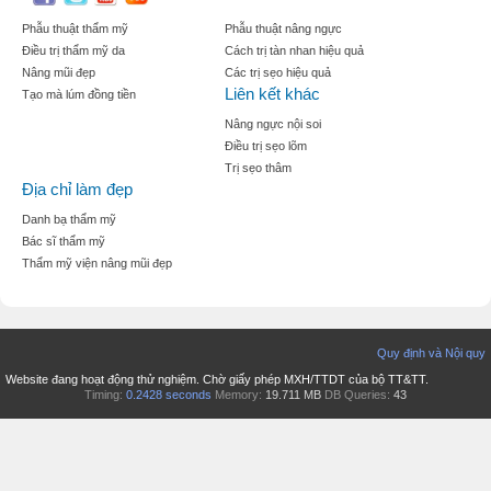
Phẫu thuật thẩm mỹ
Phẫu thuật nâng ngực
Điều trị thẩm mỹ da
Cách trị tàn nhan hiệu quả
Nâng mũi đẹp
Các trị sẹo hiệu quả
Liên kết khác
Tạo mà lúm đồng tiền
Nâng ngực nội soi
Điều trị sẹo lõm
Trị sẹo thâm
Địa chỉ làm đẹp
Danh bạ thẩm mỹ
Bác sĩ thẩm mỹ
Thẩm mỹ viện nâng mũi đẹp
Quy định và Nội quy
Website đang hoạt động thử nghiệm. Chờ giấy phép MXH/TTDT của bộ TT&TT.
Timing:
0.2428 seconds
Memory:
19.711 MB
DB Queries:
43