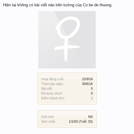
Hiện tại không có bài viết nào trên tường của Co be de thuong.
Hoạt động cuối:
22/9/16
Tham gia ngày:
30/6/16
Bài viết:
5
Đã được thích:
0
Điểm thành tích:
1
Giới tính:
Nữ
Sinh nhật:
1/1/93
(Tuổi: 33)