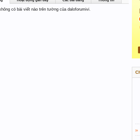
ng
Hoạt động gần đây
Các bài đăng
Thông tin
 không có bài viết nào trên tường của daloforumivi.
C