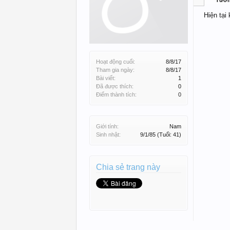
Tườ
Hiện tại
Hoạt động cuối:
8/8/17
Tham gia ngày:
8/8/17
Bài viết:
1
Đã được thích:
0
Điểm thành tích:
0
Giới tính:
Nam
Sinh nhật:
9/1/85
(Tuổi: 41)
Chia sẻ trang này