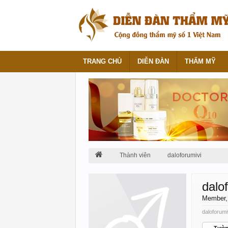
TRANG CHỦ
DIỄN ĐÀN
THẨM MỸ
Thành viên
daloforumivi
dalo
Member
daloforumi