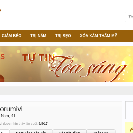
GIẢM BÉO
TRỊ NÁM
TRỊ SẸO
XÓA XĂM THẨM MỸ
forumivi
, Nam, 41
vi được nhìn thấy lần cuối:
8/8/17