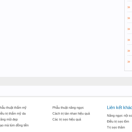
Liên kết khá
hẫu thuật thẩm mỹ
Phẫu thuật nâng ngực
iều trị thẩm mỹ da
Cách trị tàn nhan hiệu quả
Nâng ngực nội so
âng mũi đẹp
Các trị sẹo hiệu quả
Điều trị sẹo lõm
ạo mà lúm đồng tiền
Trị sẹo thâm