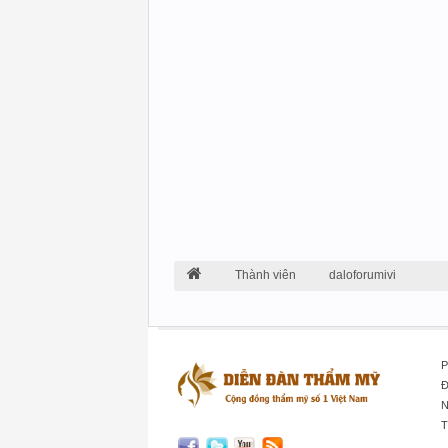
Thành viên
daloforumivi
P
Đ
N
T