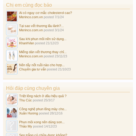
Chị em cùng đọc báo
Ai có nguy cơ mắc cholesterol cao?
Merinco.com.vn
posted
7/1/24
Tại sao vết thương lâu lành?...
Merinco.com.vn
posted
3/1/24
Sau khi phun môi nên sử dụng...
KhanhVan
posted
21/12/23
Miếng dán vết thương thay chỉ...
Merinco.com.vn
posted
23/11/23
Nên tẩy nốt ruồi nào cho hợp...
Chuyên gia tư vấn
posted
21/10/23
Hỏi đáp cùng chuyên gia
Triệt lông nách ở đâu hiệu quả ?
Thu Cúc
posted
25/3/17
Công nghệ phun lông mày cho...
Xuân Hương
posted
28/12/16
Phun môi xong nên dùng son...
Thảo My
posted
14/12/23
Sẹo trắng có chữa được không?