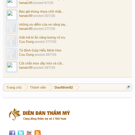
hanatc89
posted
6/7/26
Báo giá thùng nhựa chữ nhật...
hanatc89
posted
25/7/26
những ưu điểm của xe nâng tay...
hanatc89
posted
27/7/26
Giải mã bí ẩn năng lượng vũ trụ
Cuu Dung
posted
27/7/26
Tử Bình Giúp Hiểu Mình Hơn
Cuu Dung
posted
28/7/26
Cột chắn inox dây kéo và cột...
hanatc89
posted
29/7/26
Trang chủ
Thành viên
DaoNhim82