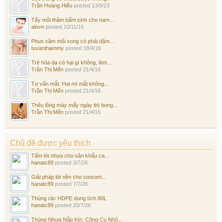
Trần Hoàng Hiếu
posted
13/9/23
Tẩy môi thâm bẩm sinh cho nam...
alovn
posted
10/11/16
Phun xăm môi xong có phải dặm...
tuvanthammy
posted
18/4/16
Trẻ hóa da có hại gì không, làm...
Trần Thị Mến
posted
21/4/16
Tư vấn mắt: Hai mí mắt không...
Trần Thị Mến
posted
21/4/16
Thêu lông mày mấy ngày thì bong...
Trần Thị Mến
posted
21/4/16
Chủ đề được yêu thích
Tấm lót nhựa cho sân khấu ca...
hanatc89
posted
3/7/26
Giải pháp lót nền cho concert...
hanatc89
posted
7/7/26
Thùng rác HDPE dung tích 80L
hanatc89
posted
20/7/26
Thùng Nhựa Nắp Kín: Công Cụ Nhỏ...