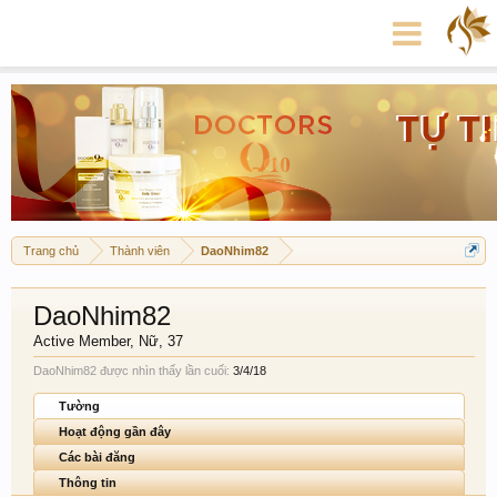
Trang chủ
Thành viên
DaoNhim82
DaoNhim82
Active Member
, Nữ, 37
DaoNhim82 được nhìn thấy lần cuối:
3/4/18
Tường
Hoạt động gần đây
Các bài đăng
Thông tin