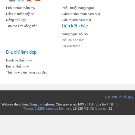
Phẫu thuật thẩm mỹ
Phẫu thuật nâng ngực
Điều trị thẩm mỹ da
Cách trị tàn nhan hiệu quả
Nâng mũi đẹp
Các trị sẹo hiệu quả
Liên kết khác
Tạo mà lúm đồng tiền
Nâng ngực nội soi
Điều trị sẹo lõm
Trị sẹo thâm
Địa chỉ làm đẹp
Danh bạ thẩm mỹ
Bác sĩ thẩm mỹ
Thẩm mỹ viện nâng mũi đẹp
Quy định và Nội quy
Website đang hoạt động thử nghiệm. Chờ giấy phép MXH/TTDT của bộ TT&TT.
Timing:
0.2285 seconds
Memory:
19.529 MB
DB Queries:
22