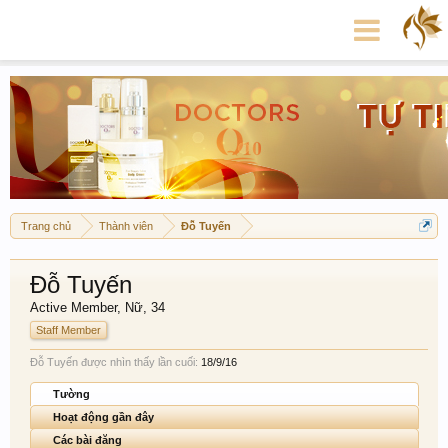
Trang chủ
Thành viên
Đỗ Tuyến
Đỗ Tuyến
Active Member
, Nữ, 34
Staff Member
Đỗ Tuyến được nhìn thấy lần cuối:
18/9/16
Tường
Hoạt động gần đây
Các bài đăng