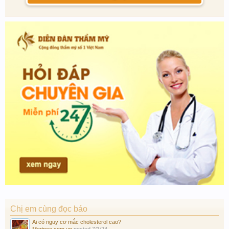
Chị em cùng đọc báo
Ai có nguy cơ mắc cholesterol cao?
Merinco.com.vn
posted
7/1/24