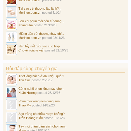
Tại sao vết thương lâu lành?...
Merinco.com.vn
posted
3/1/24
Sau khi phun môi nên sử dụng...
KhanhVan
posted
21/12/23
Miếng dán vết thương thay chỉ...
Merinco.com.vn
posted
23/11/23
Nên tẩy nốt ruồi nào cho hợp...
Chuyên gia tư vấn
posted
21/10/23
Hỏi đáp cùng chuyên gia
Triệt lông nách ở đâu hiệu quả ?
Thu Cúc
posted
25/3/17
Công nghệ phun lông mày cho...
Xuân Hương
posted
28/12/16
Phun môi xong nên dùng son...
Thảo My
posted
14/12/23
Sẹo trắng có chữa được không?
Trần Hoàng Hiếu
posted
13/9/23
Tẩy môi thâm bẩm sinh cho nam...
alovn
posted
10/11/16