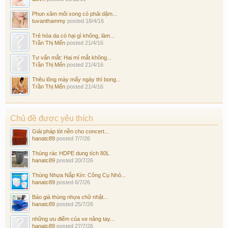
Phun xăm môi xong có phải dặm...
tuvanthammy
posted
18/4/16
Trẻ hóa da có hại gì không, làm...
Trần Thị Mến
posted
21/4/16
Tư vấn mắt: Hai mí mắt không...
Trần Thị Mến
posted
21/4/16
Thêu lông mày mấy ngày thì bong...
Trần Thị Mến
posted
21/4/16
Chủ đề được yêu thích
Giải pháp lót nền cho concert...
hanatc89
posted
7/7/26
Thùng rác HDPE dung tích 80L
hanatc89
posted
20/7/26
Thùng Nhựa Nắp Kín: Công Cụ Nhỏ...
hanatc89
posted
6/7/26
Báo giá thùng nhựa chữ nhật...
hanatc89
posted
25/7/26
những ưu điểm của xe nâng tay...
hanatc89
posted
27/7/26