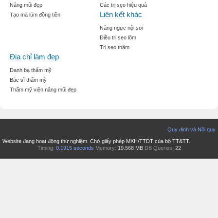
Nâng mũi đẹp
Các trị sẹo hiệu quả
Liên kết khác
Tạo mà lúm đồng tiền
Nâng ngực nội soi
Điều trị sẹo lõm
Trị sẹo thâm
Địa chỉ làm đẹp
Danh bạ thẩm mỹ
Bác sĩ thẩm mỹ
Thẩm mỹ viện nâng mũi đẹp
Quy định và Nội quy
Website đang hoạt động thử nghiệm. Chờ giấy phép MXH/TTDT của bộ TT&TT.
Timing:
0.1915 seconds
Memory:
19.568 MB
DB Queries:
22