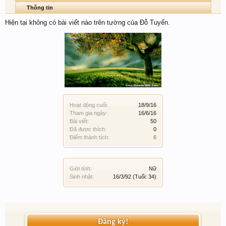
Thông tin
Hiện tại không có bài viết nào trên tường của Đỗ Tuyến.
Hoạt động cuối:
18/9/16
Tham gia ngày:
16/6/16
Bài viết:
50
Đã được thích:
0
Điểm thành tích:
6
Giới tính:
Nữ
Sinh nhật:
16/3/92
(Tuổi: 34)
Đăng ký!