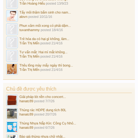
Trần Hoàng Hiếu
posted
13/9/23
Tẩy môi thâm bẩm sinh cho nam...
alovn
posted
10/11/16
Phun xăm môi xong có phải dặm...
tuvanthammy
posted
18/4/16
Trẻ hóa da có hại gì không, làm...
Trần Thị Mến
posted
21/4/16
Tư vấn mắt: Hai mí mắt không...
Trần Thị Mến
posted
21/4/16
Thêu lông mày mấy ngày thì bong...
Trần Thị Mến
posted
21/4/16
Chủ đề được yêu thích
Giải pháp lót nền cho concert...
hanatc89
posted
7/7/26
Thùng rác HDPE dung tích 80L
hanatc89
posted
20/7/26
Thùng Nhựa Nắp Kín: Công Cụ Nhỏ...
hanatc89
posted
6/7/26
Báo giá thùng nhựa chữ nhật...