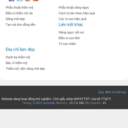
Phẫu thuật thẩm mỹ
Phẫu thuật nâng ngực
Điều trị thẩm mỹ da
Cách trị tàn nhan hiệu quả
Nâng mũi đẹp
Các trị sẹo hiệu quả
Liên kết khác
Tạo mà lúm đồng tiền
Nâng ngực nội soi
Điều trị sẹo lõm
Trị sẹo thâm
Địa chỉ làm đẹp
Danh bạ thẩm mỹ
Bác sĩ thẩm mỹ
Thẩm mỹ viện nâng mũi đẹp
Quy định và Nội quy
Website đang hoạt động thử nghiệm. Chờ giấy phép MXH/TTDT của bộ TT&TT.
Timing:
0.2621 seconds
Memory:
19.711 MB
DB Queries:
43