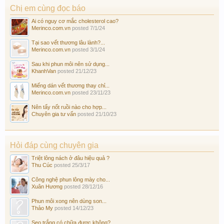
Chị em cùng đọc báo
Ai có nguy cơ mắc cholesterol cao?
Merinco.com.vn
posted
7/1/24
Tại sao vết thương lâu lành?...
Merinco.com.vn
posted
3/1/24
Sau khi phun môi nên sử dụng...
KhanhVan
posted
21/12/23
Miếng dán vết thương thay chỉ...
Merinco.com.vn
posted
23/11/23
Nên tẩy nốt ruồi nào cho hợp...
Chuyên gia tư vấn
posted
21/10/23
Hỏi đáp cùng chuyên gia
Triệt lông nách ở đâu hiệu quả ?
Thu Cúc
posted
25/3/17
Công nghệ phun lông mày cho...
Xuân Hương
posted
28/12/16
Phun môi xong nên dùng son...
Thảo My
posted
14/12/23
Sẹo trắng có chữa được không?