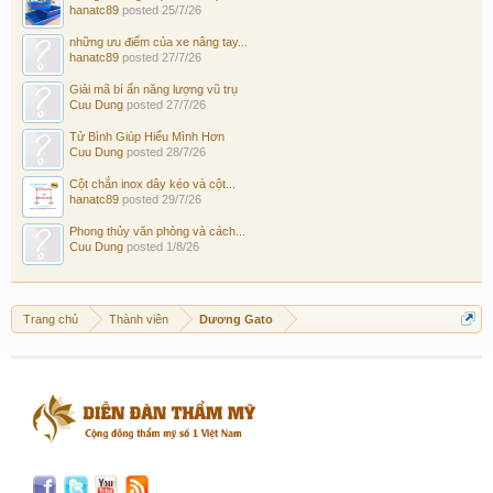
hanatc89
posted
25/7/26
những ưu điểm của xe nâng tay...
hanatc89
posted
27/7/26
Giải mã bí ẩn năng lượng vũ trụ
Cuu Dung
posted
27/7/26
Tử Bình Giúp Hiểu Mình Hơn
Cuu Dung
posted
28/7/26
Cột chắn inox dây kéo và cột...
hanatc89
posted
29/7/26
Phong thủy văn phòng và cách...
Cuu Dung
posted
1/8/26
Trang chủ
Thành viên
Dương Gato