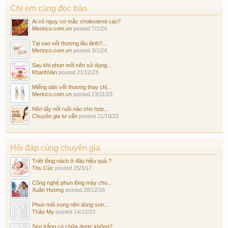
Chị em cùng đọc báo
Ai có nguy cơ mắc cholesterol cao?
Merinco.com.vn
posted
7/1/24
Tại sao vết thương lâu lành?...
Merinco.com.vn
posted
3/1/24
Sau khi phun môi nên sử dụng...
KhanhVan
posted
21/12/23
Miếng dán vết thương thay chỉ...
Merinco.com.vn
posted
23/11/23
Nên tẩy nốt ruồi nào cho hợp...
Chuyên gia tư vấn
posted
21/10/23
Hỏi đáp cùng chuyên gia
Triệt lông nách ở đâu hiệu quả ?
Thu Cúc
posted
25/3/17
Công nghệ phun lông mày cho...
Xuân Hương
posted
28/12/16
Phun môi xong nên dùng son...
Thảo My
posted
14/12/23
Sẹo trắng có chữa được không?