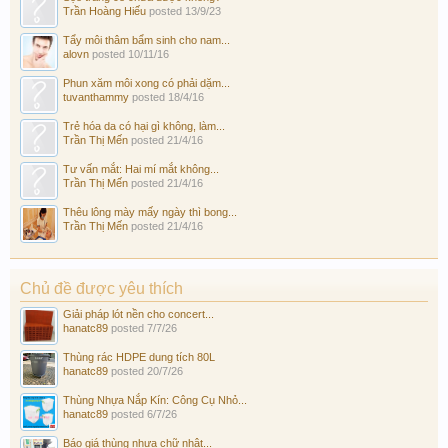
Trần Hoàng Hiếu
posted
13/9/23
Tẩy môi thâm bẩm sinh cho nam...
alovn
posted
10/11/16
Phun xăm môi xong có phải dặm...
tuvanthammy
posted
18/4/16
Trẻ hóa da có hại gì không, làm...
Trần Thị Mến
posted
21/4/16
Tư vấn mắt: Hai mí mắt không...
Trần Thị Mến
posted
21/4/16
Thêu lông mày mấy ngày thì bong...
Trần Thị Mến
posted
21/4/16
Chủ đề được yêu thích
Giải pháp lót nền cho concert...
hanatc89
posted
7/7/26
Thùng rác HDPE dung tích 80L
hanatc89
posted
20/7/26
Thùng Nhựa Nắp Kín: Công Cụ Nhỏ...
hanatc89
posted
6/7/26
Báo giá thùng nhựa chữ nhật...