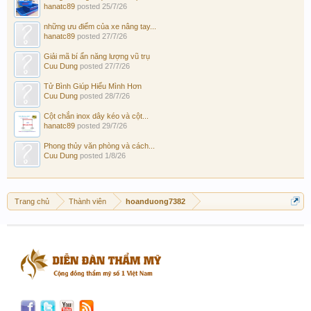
hanatc89
posted
25/7/26
những ưu điểm của xe nâng tay...
hanatc89
posted
27/7/26
Giải mã bí ẩn năng lượng vũ trụ
Cuu Dung
posted
27/7/26
Tử Bình Giúp Hiểu Mình Hơn
Cuu Dung
posted
28/7/26
Cột chắn inox dây kéo và cột...
hanatc89
posted
29/7/26
Phong thủy văn phòng và cách...
Cuu Dung
posted
1/8/26
Trang chủ
Thành viên
hoanduong7382