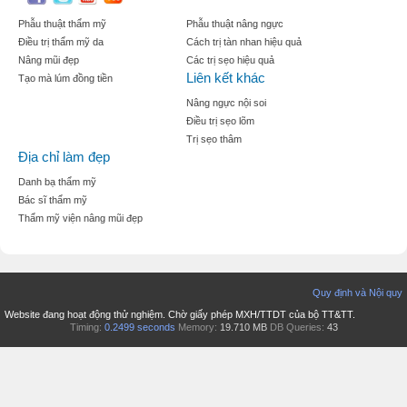
Phẫu thuật thẩm mỹ
Phẫu thuật nâng ngực
Điều trị thẩm mỹ da
Cách trị tàn nhan hiệu quả
Nâng mũi đẹp
Các trị sẹo hiệu quả
Liên kết khác
Tạo mà lúm đồng tiền
Nâng ngực nội soi
Điều trị sẹo lõm
Trị sẹo thâm
Địa chỉ làm đẹp
Danh bạ thẩm mỹ
Bác sĩ thẩm mỹ
Thẩm mỹ viện nâng mũi đẹp
Quy định và Nội quy
Website đang hoạt động thử nghiệm. Chờ giấy phép MXH/TTDT của bộ TT&TT.
Timing:
0.2499 seconds
Memory:
19.710 MB
DB Queries:
43