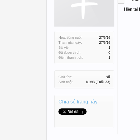
Tườ
Hiện tại
Hoạt động cuối:
27/6/16
Tham gia ngày:
27/6/16
Bài viết:
1
Đã được thích:
0
Điểm thành tích:
1
Giới tính:
Nữ
Sinh nhật:
1/1/93
(Tuổi: 33)
Chia sẻ trang này