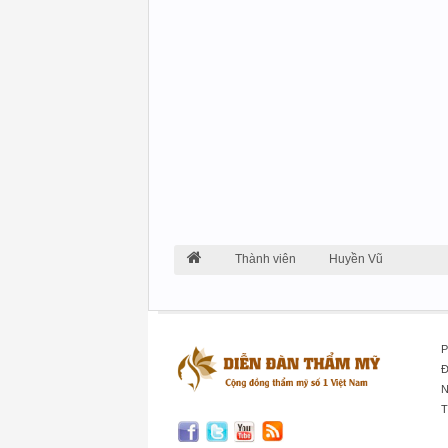
Thành viên
Huyền Vũ
P
Đ
N
T