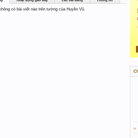
ng
Hoạt động gần đây
Các bài đăng
Thông tin
 không có bài viết nào trên tường của Huyền Vũ.
C