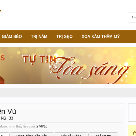
GIẢM BÉO
TRỊ NÁM
TRỊ SẸO
XÓA XĂM THẨM MỸ
ền Vũ
, Nữ, 33
ược nhìn thấy lần cuối:
27/6/16