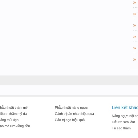
Liên kết khá
hẫu thuật thẩm mỹ
Phẫu thuật nâng ngực
iều trị thẩm mỹ da
Cách trị tàn nhan hiệu quả
Nâng ngực nội so
âng mũi đẹp
Các trị sẹo hiệu quả
Điều trị sẹo lõm
ạo mà lúm đồng tiền
Trị sẹo thâm