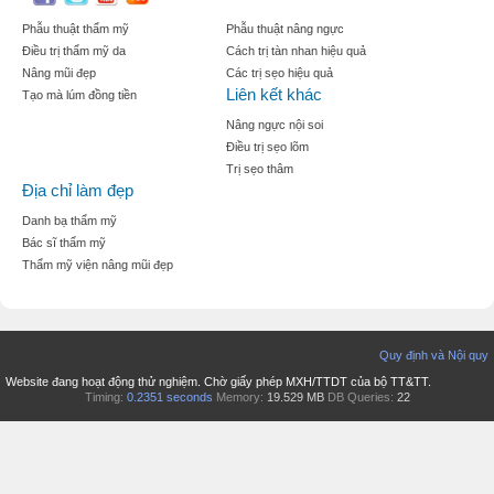
Phẫu thuật thẩm mỹ
Phẫu thuật nâng ngực
Điều trị thẩm mỹ da
Cách trị tàn nhan hiệu quả
Nâng mũi đẹp
Các trị sẹo hiệu quả
Liên kết khác
Tạo mà lúm đồng tiền
Nâng ngực nội soi
Điều trị sẹo lõm
Trị sẹo thâm
Địa chỉ làm đẹp
Danh bạ thẩm mỹ
Bác sĩ thẩm mỹ
Thẩm mỹ viện nâng mũi đẹp
Quy định và Nội quy
Website đang hoạt động thử nghiệm. Chờ giấy phép MXH/TTDT của bộ TT&TT.
Timing:
0.2351 seconds
Memory:
19.529 MB
DB Queries:
22