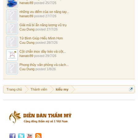
hanatc89
posted
25/7/26
những ưu điểm của xe nâng tay...
hanatc89
posted
27/7/26
Giải mã bí ẩn năng lượng vũ trụ
Cuu Dung
posted
27/7/26
Tử Bình Giúp Hiểu Mình Hơn
Cuu Dung
posted
28/7/26
Cột chắn inox dây kéo và cột...
hanatc89
posted
29/7/26
Phong thủy văn phòng và cách...
Cuu Dung
posted
1/8/26
Trang chủ
Thành viên
kiểu my