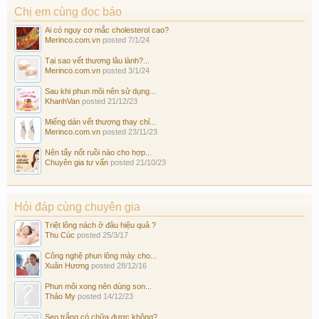
Chị em cùng đọc báo
Ai có nguy cơ mắc cholesterol cao?
Merinco.com.vn
posted
7/1/24
Tại sao vết thương lâu lành?...
Merinco.com.vn
posted
3/1/24
Sau khi phun môi nên sử dụng...
KhanhVan
posted
21/12/23
Miếng dán vết thương thay chỉ...
Merinco.com.vn
posted
23/11/23
Nên tẩy nốt ruồi nào cho hợp...
Chuyên gia tư vấn
posted
21/10/23
Hỏi đáp cùng chuyên gia
Triệt lông nách ở đâu hiệu quả ?
Thu Cúc
posted
25/3/17
Công nghệ phun lông mày cho...
Xuân Hương
posted
28/12/16
Phun môi xong nên dùng son...
Thảo My
posted
14/12/23
Sẹo trắng có chữa được không?