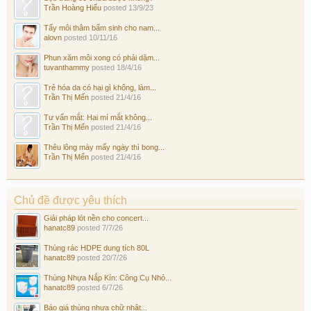
Trần Hoàng Hiếu
posted
13/9/23
Tẩy môi thâm bẩm sinh cho nam...
alovn
posted
10/11/16
Phun xăm môi xong có phải dặm...
tuvanthammy
posted
18/4/16
Trẻ hóa da có hại gì không, làm...
Trần Thị Mến
posted
21/4/16
Tư vấn mắt: Hai mí mắt không...
Trần Thị Mến
posted
21/4/16
Thêu lông mày mấy ngày thì bong...
Trần Thị Mến
posted
21/4/16
Chủ đề được yêu thích
Giải pháp lót nền cho concert...
hanatc89
posted
7/7/26
Thùng rác HDPE dung tích 80L
hanatc89
posted
20/7/26
Thùng Nhựa Nắp Kín: Công Cụ Nhỏ...
hanatc89
posted
6/7/26
Báo giá thùng nhựa chữ nhật...