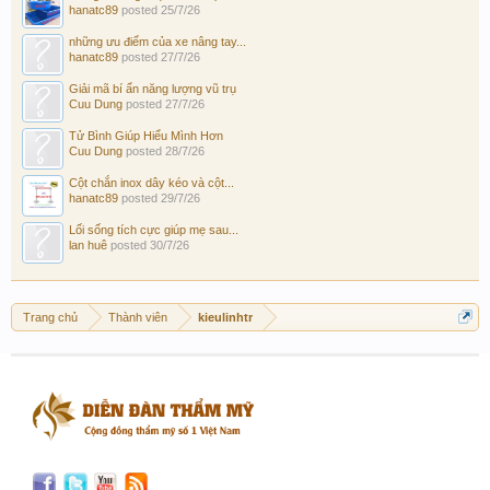
hanatc89
posted
25/7/26
những ưu điểm của xe nâng tay...
hanatc89
posted
27/7/26
Giải mã bí ẩn năng lượng vũ trụ
Cuu Dung
posted
27/7/26
Tử Bình Giúp Hiểu Mình Hơn
Cuu Dung
posted
28/7/26
Cột chắn inox dây kéo và cột...
hanatc89
posted
29/7/26
Lối sống tích cực giúp mẹ sau...
lan huê
posted
30/7/26
Trang chủ
Thành viên
kieulinhtr