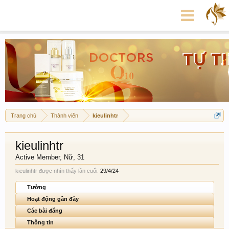
Trang chủ
Thành viên
kieulinhtr
kieulinhtr
Active Member
, Nữ, 31
kieulinhtr được nhìn thấy lần cuối:
29/4/24
Tường
Hoạt động gần đây
Các bài đăng
Thông tin