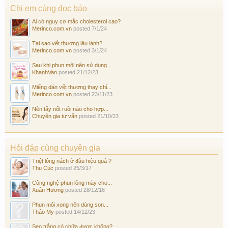
Chị em cùng đọc báo
Ai có nguy cơ mắc cholesterol cao?
Merinco.com.vn
posted
7/1/24
Tại sao vết thương lâu lành?...
Merinco.com.vn
posted
3/1/24
Sau khi phun môi nên sử dụng...
KhanhVan
posted
21/12/23
Miếng dán vết thương thay chỉ...
Merinco.com.vn
posted
23/11/23
Nên tẩy nốt ruồi nào cho hợp...
Chuyên gia tư vấn
posted
21/10/23
Hỏi đáp cùng chuyên gia
Triệt lông nách ở đâu hiệu quả ?
Thu Cúc
posted
25/3/17
Công nghệ phun lông mày cho...
Xuân Hương
posted
28/12/16
Phun môi xong nên dùng son...
Thảo My
posted
14/12/23
Sẹo trắng có chữa được không?