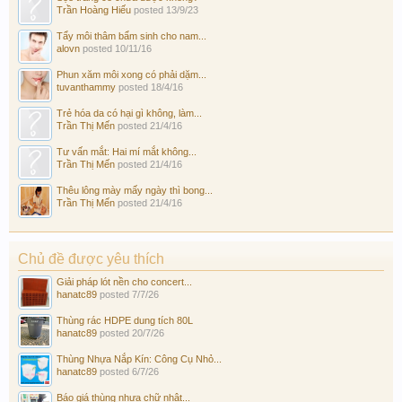
Trần Hoàng Hiếu
posted
13/9/23
Tẩy môi thâm bẩm sinh cho nam...
alovn
posted
10/11/16
Phun xăm môi xong có phải dặm...
tuvanthammy
posted
18/4/16
Trẻ hóa da có hại gì không, làm...
Trần Thị Mến
posted
21/4/16
Tư vấn mắt: Hai mí mắt không...
Trần Thị Mến
posted
21/4/16
Thêu lông mày mấy ngày thì bong...
Trần Thị Mến
posted
21/4/16
Chủ đề được yêu thích
Giải pháp lót nền cho concert...
hanatc89
posted
7/7/26
Thùng rác HDPE dung tích 80L
hanatc89
posted
20/7/26
Thùng Nhựa Nắp Kín: Công Cụ Nhỏ...
hanatc89
posted
6/7/26
Báo giá thùng nhựa chữ nhật...