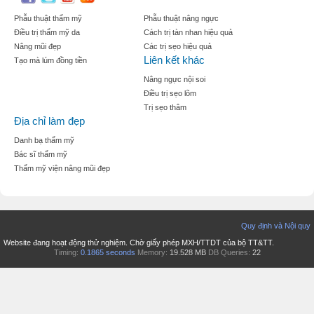
Phẫu thuật thẩm mỹ
Phẫu thuật nâng ngực
Điều trị thẩm mỹ da
Cách trị tàn nhan hiệu quả
Nâng mũi đẹp
Các trị sẹo hiệu quả
Liên kết khác
Tạo mà lúm đồng tiền
Nâng ngực nội soi
Điều trị sẹo lõm
Trị sẹo thâm
Địa chỉ làm đẹp
Danh bạ thẩm mỹ
Bác sĩ thẩm mỹ
Thẩm mỹ viện nâng mũi đẹp
Quy định và Nội quy
Website đang hoạt động thử nghiệm. Chờ giấy phép MXH/TTDT của bộ TT&TT.
Timing:
0.1865 seconds
Memory:
19.528 MB
DB Queries:
22