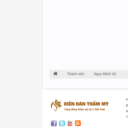
Thành viên
Ngọc Minh Vũ
P
Đ
N
T