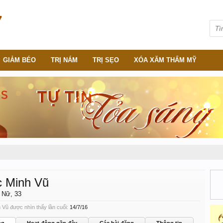
GIẢM BÉO
TRỊ NÁM
TRỊ SẸO
XÓA XĂM THẨM MỸ
 Minh Vũ
, Nữ, 33
Vũ được nhìn thấy lần cuối:
14/7/16