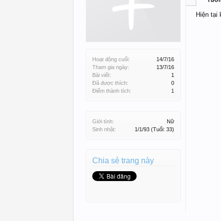
Tườ
Hiện tại
Hoạt động cuối:
14/7/16
Tham gia ngày:
13/7/16
Bài viết:
1
Đã được thích:
0
Điểm thành tích:
1
Giới tính:
Nữ
Sinh nhật:
1/1/93
(Tuổi: 33)
Chia sẻ trang này