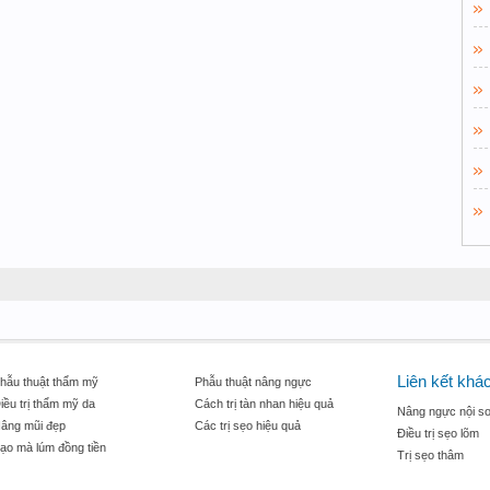
Liên kết khá
hẫu thuật thẩm mỹ
Phẫu thuật nâng ngực
iều trị thẩm mỹ da
Cách trị tàn nhan hiệu quả
Nâng ngực nội so
âng mũi đẹp
Các trị sẹo hiệu quả
Điều trị sẹo lõm
ạo mà lúm đồng tiền
Trị sẹo thâm