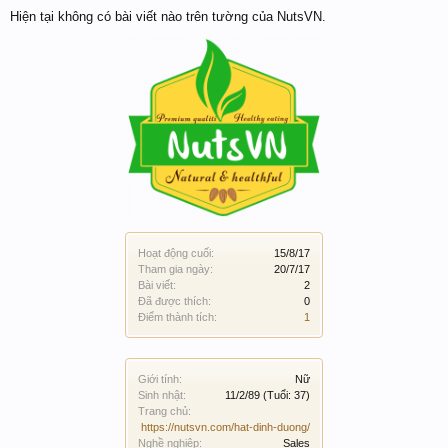
Hiện tại không có bài viết nào trên tường của NutsVN.
Hoạt động cuối:
15/8/17
Tham gia ngày:
20/7/17
Bài viết:
2
Đã được thích:
0
Điểm thành tích:
1
Giới tính:
Nữ
Sinh nhật:
11/2/89
(Tuổi: 37)
Trang chủ:
https://nutsvn.com/hat-dinh-duong/
Nghề nghiệp:
Sales