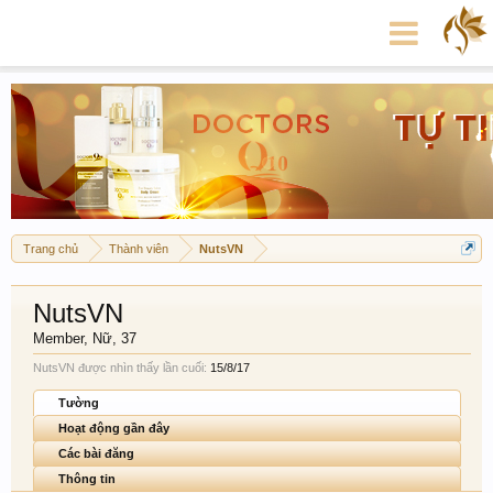
Trang chủ
Thành viên
NutsVN
NutsVN
Member
, Nữ, 37
NutsVN được nhìn thấy lần cuối:
15/8/17
Tường
Hoạt động gần đây
Các bài đăng
Thông tin