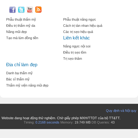
Phẫu thuật thẩm mỹ
Phẫu thuật nâng ngực
Điều trị thẩm mỹ da
Cách trị tàn nhan hiệu quả
Nâng mũi đẹp
Các trị sẹo hiệu quả
Liên kết khác
Tạo mà lúm đồng tiền
Nâng ngực nội soi
Điều trị sẹo lõm
Trị sẹo thâm
Địa chỉ làm đẹp
Danh bạ thẩm mỹ
Bác sĩ thẩm mỹ
Thẩm mỹ viện nâng mũi đẹp
Quy định và Nội quy
Website đang hoạt động thử nghiệm. Chờ giấy phép MXH/TTDT của bộ TT&TT.
Timing:
0.2168 seconds
Memory:
19.749 MB
DB Queries:
43