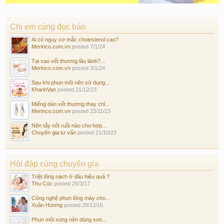
Chị em cùng đọc báo
Ai có nguy cơ mắc cholesterol cao?
Merinco.com.vn
posted
7/1/24
Tại sao vết thương lâu lành?...
Merinco.com.vn
posted
3/1/24
Sau khi phun môi nên sử dụng...
KhanhVan
posted
21/12/23
Miếng dán vết thương thay chỉ...
Merinco.com.vn
posted
23/11/23
Nên tẩy nốt ruồi nào cho hợp...
Chuyên gia tư vấn
posted
21/10/23
Hỏi đáp cùng chuyên gia
Triệt lông nách ở đâu hiệu quả ?
Thu Cúc
posted
25/3/17
Công nghệ phun lông mày cho...
Xuân Hương
posted
28/12/16
Phun môi xong nên dùng son...