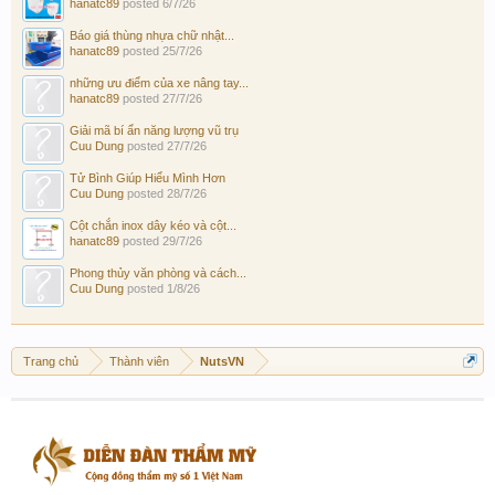
hanatc89
posted
6/7/26
Báo giá thùng nhựa chữ nhật...
hanatc89
posted
25/7/26
những ưu điểm của xe nâng tay...
hanatc89
posted
27/7/26
Giải mã bí ẩn năng lượng vũ trụ
Cuu Dung
posted
27/7/26
Tử Bình Giúp Hiểu Mình Hơn
Cuu Dung
posted
28/7/26
Cột chắn inox dây kéo và cột...
hanatc89
posted
29/7/26
Phong thủy văn phòng và cách...
Cuu Dung
posted
1/8/26
Trang chủ
Thành viên
NutsVN