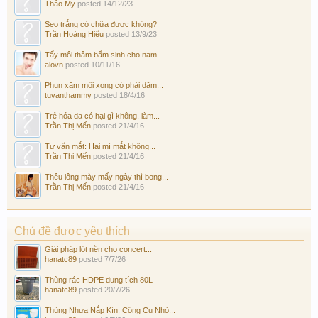
Thảo My
posted
14/12/23
Sẹo trắng có chữa được không?
Trần Hoàng Hiếu
posted
13/9/23
Tẩy môi thâm bẩm sinh cho nam...
alovn
posted
10/11/16
Phun xăm môi xong có phải dặm...
tuvanthammy
posted
18/4/16
Trẻ hóa da có hại gì không, làm...
Trần Thị Mến
posted
21/4/16
Tư vấn mắt: Hai mí mắt không...
Trần Thị Mến
posted
21/4/16
Thêu lông mày mấy ngày thì bong...
Trần Thị Mến
posted
21/4/16
Chủ đề được yêu thích
Giải pháp lót nền cho concert...
hanatc89
posted
7/7/26
Thùng rác HDPE dung tích 80L
hanatc89
posted
20/7/26
Thùng Nhựa Nắp Kín: Công Cụ Nhỏ...