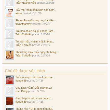
Trần Hoàng Hiếu
posted
13/9/23
Tẩy môi thâm bẩm sinh cho nam...
alovn
posted
10/11/16
Phun xăm môi xong có phải dặm...
tuvanthammy
posted
18/4/16
Trẻ hóa da có hại gì không, làm...
Trần Thị Mến
posted
21/4/16
Tư vấn mắt: Hai mí mắt không...
Trần Thị Mến
posted
21/4/16
Thêu lông mày mấy ngày thì bong...
Trần Thị Mến
posted
21/4/16
Chủ đề được yêu thích
Tấm lót nhựa cho sân khấu ca...
hanatc89
posted
3/7/26
Chu Dịch Và Bí Mật Tương Lai
Cuu Dung
posted
3/7/26
Giải pháp lót nền cho concert...
hanatc89
posted
7/7/26
Thùng rác HDPE dung tích 80L