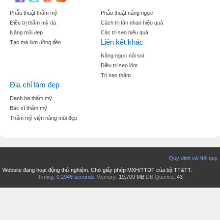
Phẫu thuật thẩm mỹ
Phẫu thuật nâng ngực
Điều trị thẩm mỹ da
Cách trị tàn nhan hiệu quả
Nâng mũi đẹp
Các trị sẹo hiệu quả
Liên kết khác
Tạo mà lúm đồng tiền
Nâng ngực nội soi
Điều trị sẹo lõm
Trị sẹo thâm
Địa chỉ làm đẹp
Danh bạ thẩm mỹ
Bác sĩ thẩm mỹ
Thẩm mỹ viện nâng mũi đẹp
Quy định và Nội quy
Website đang hoạt động thử nghiệm. Chờ giấy phép MXH/TTDT của bộ TT&TT.
Timing:
0.2946 seconds
Memory:
19.709 MB
DB Queries:
43