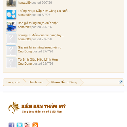
hanatc89
posted
20/7/26
Thùng Nhựa Nắp Kín: Công Cụ Nhỏ...
hanatc89
posted
6/7/26
Báo giá thùng nhựa chữ nhật...
hanatc89
posted
25/7/26
những ưu điểm của xe nâng tay...
hanatc89
posted
27/7/26
Giải mã bí ẩn năng lượng vũ trụ
Cuu Dung
posted
27/7/26
Tử Bình Giúp Hiểu Mình Hơn
Cuu Dung
posted
28/7/26
Trang chủ
Thành viên
Phạm Băng Băng