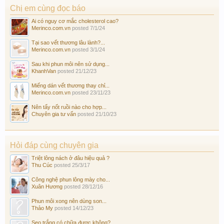
Chị em cùng đọc báo
Ai có nguy cơ mắc cholesterol cao?
Merinco.com.vn
posted
7/1/24
Tại sao vết thương lâu lành?...
Merinco.com.vn
posted
3/1/24
Sau khi phun môi nên sử dụng...
KhanhVan
posted
21/12/23
Miếng dán vết thương thay chỉ...
Merinco.com.vn
posted
23/11/23
Nên tẩy nốt ruồi nào cho hợp...
Chuyên gia tư vấn
posted
21/10/23
Hỏi đáp cùng chuyên gia
Triệt lông nách ở đâu hiệu quả ?
Thu Cúc
posted
25/3/17
Công nghệ phun lông mày cho...
Xuân Hương
posted
28/12/16
Phun môi xong nên dùng son...
Thảo My
posted
14/12/23
Sẹo trắng có chữa được không?