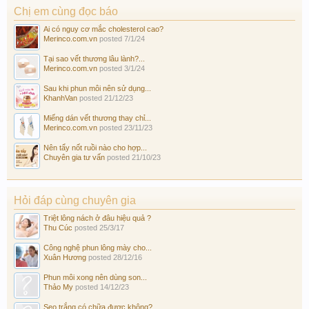
Chị em cùng đọc báo
Ai có nguy cơ mắc cholesterol cao?
Merinco.com.vn
posted
7/1/24
Tại sao vết thương lâu lành?...
Merinco.com.vn
posted
3/1/24
Sau khi phun môi nên sử dụng...
KhanhVan
posted
21/12/23
Miếng dán vết thương thay chỉ...
Merinco.com.vn
posted
23/11/23
Nên tẩy nốt ruồi nào cho hợp...
Chuyên gia tư vấn
posted
21/10/23
Hỏi đáp cùng chuyên gia
Triệt lông nách ở đâu hiệu quả ?
Thu Cúc
posted
25/3/17
Công nghệ phun lông mày cho...
Xuân Hương
posted
28/12/16
Phun môi xong nên dùng son...
Thảo My
posted
14/12/23
Sẹo trắng có chữa được không?