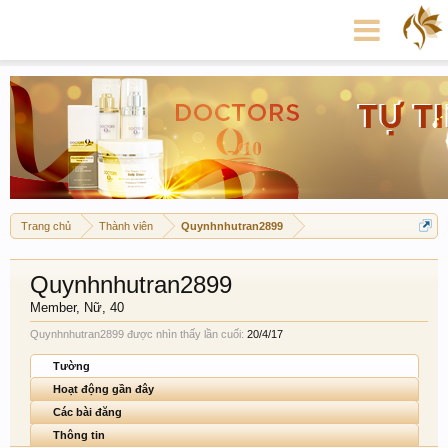
Trang chủ
Thành viên
Quynhnhutran2899
Quynhnhutran2899
Member
, Nữ, 40
Quynhnhutran2899 được nhìn thấy lần cuối:
20/4/17
Tường
Hoạt động gần đây
Các bài đăng
Thông tin