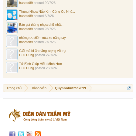
hanatc89
posted
20/7/26
Thùng Nhựa Nắp Kín: Công Cụ Nhỏ...
hanatc89
posted
6/7/26
Báo giá thùng nhựa chữ nhật...
hanatc89
posted
25/7/26
những ưu điểm của xe nâng tay...
hanatc89
posted
27/7/26
Giải mã bí ẩn năng lượng vũ trụ
Cuu Dung
posted
27/7/26
Tử Bình Giúp Hiểu Mình Hơn
Cuu Dung
posted
28/7/26
Trang chủ
Thành viên
Quynhnhutran2899