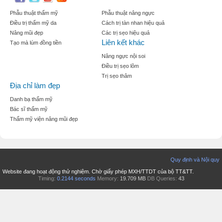
Phẫu thuật thẩm mỹ
Phẫu thuật nâng ngực
Điều trị thẩm mỹ da
Cách trị tàn nhan hiệu quả
Nâng mũi đẹp
Các trị sẹo hiệu quả
Liên kết khác
Tạo mà lúm đồng tiền
Nâng ngực nội soi
Điều trị sẹo lõm
Trị sẹo thâm
Địa chỉ làm đẹp
Danh bạ thẩm mỹ
Bác sĩ thẩm mỹ
Thẩm mỹ viện nâng mũi đẹp
Quy định và Nội quy
Website đang hoạt động thử nghiệm. Chờ giấy phép MXH/TTDT của bộ TT&TT.
Timing:
0.2144 seconds
Memory:
19.709 MB
DB Queries:
43