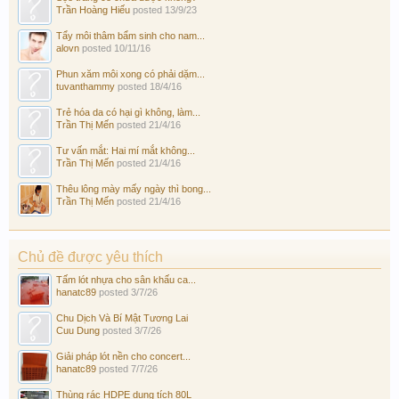
Trần Hoàng Hiếu
posted
13/9/23
Tẩy môi thâm bẩm sinh cho nam...
alovn
posted
10/11/16
Phun xăm môi xong có phải dặm...
tuvanthammy
posted
18/4/16
Trẻ hóa da có hại gì không, làm...
Trần Thị Mến
posted
21/4/16
Tư vấn mắt: Hai mí mắt không...
Trần Thị Mến
posted
21/4/16
Thêu lông mày mấy ngày thì bong...
Trần Thị Mến
posted
21/4/16
Chủ đề được yêu thích
Tấm lót nhựa cho sân khấu ca...
hanatc89
posted
3/7/26
Chu Dịch Và Bí Mật Tương Lai
Cuu Dung
posted
3/7/26
Giải pháp lót nền cho concert...
hanatc89
posted
7/7/26
Thùng rác HDPE dung tích 80L