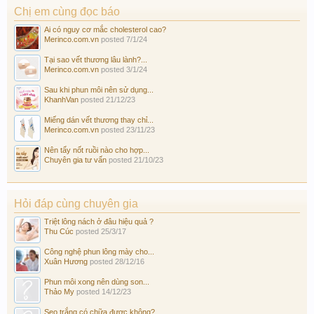
Chị em cùng đọc báo
Ai có nguy cơ mắc cholesterol cao?
Merinco.com.vn
posted
7/1/24
Tại sao vết thương lâu lành?...
Merinco.com.vn
posted
3/1/24
Sau khi phun môi nên sử dụng...
KhanhVan
posted
21/12/23
Miếng dán vết thương thay chỉ...
Merinco.com.vn
posted
23/11/23
Nên tẩy nốt ruồi nào cho hợp...
Chuyên gia tư vấn
posted
21/10/23
Hỏi đáp cùng chuyên gia
Triệt lông nách ở đâu hiệu quả ?
Thu Cúc
posted
25/3/17
Công nghệ phun lông mày cho...
Xuân Hương
posted
28/12/16
Phun môi xong nên dùng son...
Thảo My
posted
14/12/23
Sẹo trắng có chữa được không?