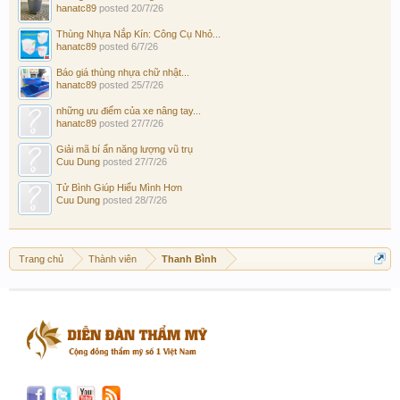
hanatc89
posted
20/7/26
Thùng Nhựa Nắp Kín: Công Cụ Nhỏ...
hanatc89
posted
6/7/26
Báo giá thùng nhựa chữ nhật...
hanatc89
posted
25/7/26
những ưu điểm của xe nâng tay...
hanatc89
posted
27/7/26
Giải mã bí ẩn năng lượng vũ trụ
Cuu Dung
posted
27/7/26
Tử Bình Giúp Hiểu Mình Hơn
Cuu Dung
posted
28/7/26
Trang chủ
Thành viên
Thanh Bình