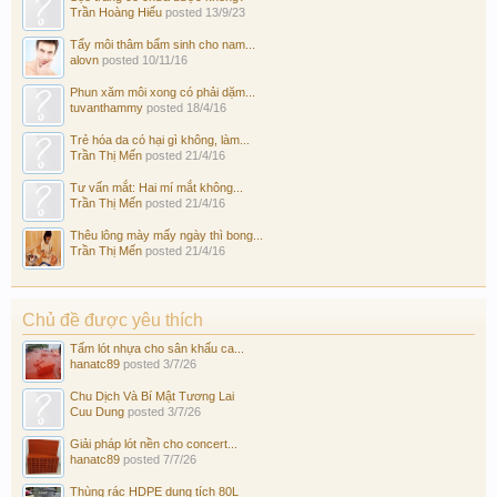
Trần Hoàng Hiếu
posted
13/9/23
Tẩy môi thâm bẩm sinh cho nam...
alovn
posted
10/11/16
Phun xăm môi xong có phải dặm...
tuvanthammy
posted
18/4/16
Trẻ hóa da có hại gì không, làm...
Trần Thị Mến
posted
21/4/16
Tư vấn mắt: Hai mí mắt không...
Trần Thị Mến
posted
21/4/16
Thêu lông mày mấy ngày thì bong...
Trần Thị Mến
posted
21/4/16
Chủ đề được yêu thích
Tấm lót nhựa cho sân khấu ca...
hanatc89
posted
3/7/26
Chu Dịch Và Bí Mật Tương Lai
Cuu Dung
posted
3/7/26
Giải pháp lót nền cho concert...
hanatc89
posted
7/7/26
Thùng rác HDPE dung tích 80L