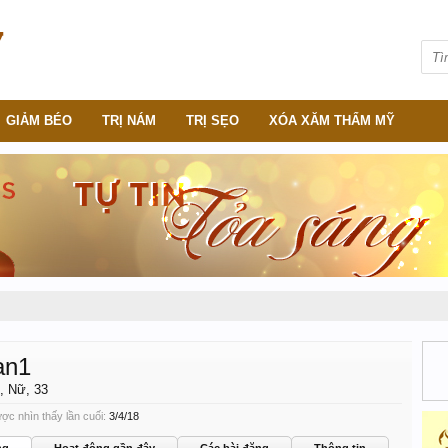
GIẢM BÉO
TRỊ NÁM
TRỊ SẸO
XÓA XĂM THẨM MỸ
oan1
, Nữ, 33
ược nhìn thấy lần cuối:
3/4/18