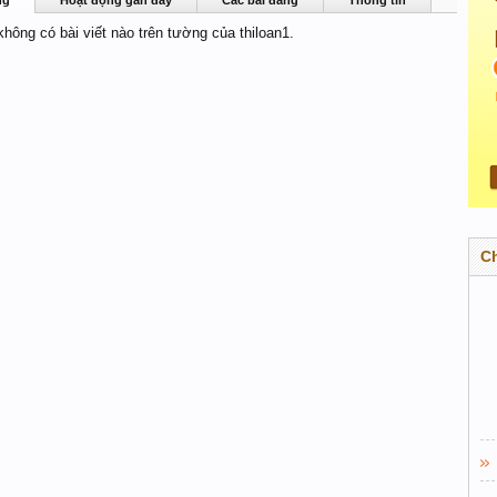
ng
Hoạt động gần đây
Các bài đăng
Thông tin
 không có bài viết nào trên tường của thiloan1.
C