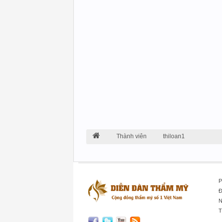
Thành viên
thiloan1
P
Đ
N
T