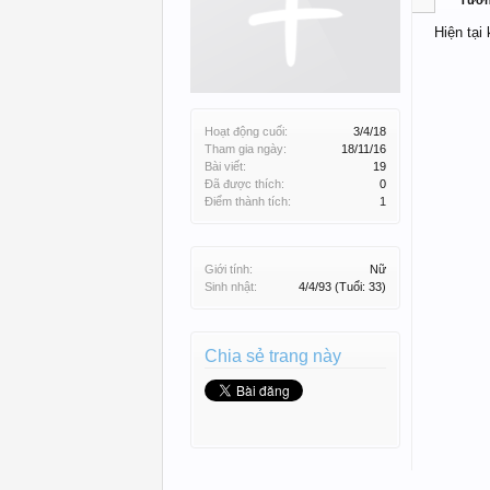
Tườ
Hiện tại
Hoạt động cuối:
3/4/18
Tham gia ngày:
18/11/16
Bài viết:
19
Đã được thích:
0
Điểm thành tích:
1
Giới tính:
Nữ
Sinh nhật:
4/4/93
(Tuổi: 33)
Chia sẻ trang này