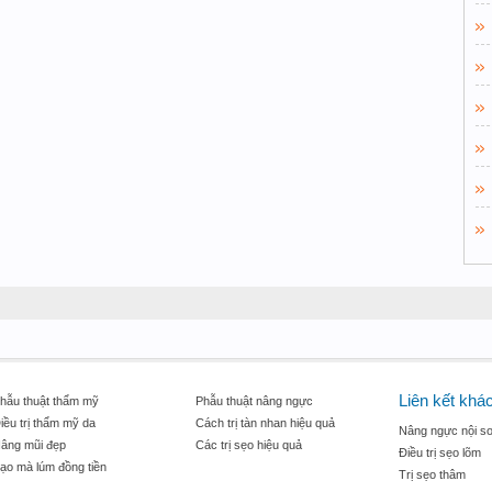
Liên kết khá
hẫu thuật thẩm mỹ
Phẫu thuật nâng ngực
iều trị thẩm mỹ da
Cách trị tàn nhan hiệu quả
Nâng ngực nội so
âng mũi đẹp
Các trị sẹo hiệu quả
Điều trị sẹo lõm
ạo mà lúm đồng tiền
Trị sẹo thâm