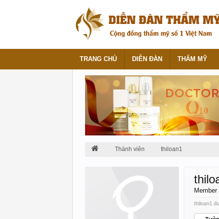
TRANG CHỦ
DIỄN ĐÀN
THẨM MỸ
Thành viên
thiloan1
thil
Member
thiloan1 đ