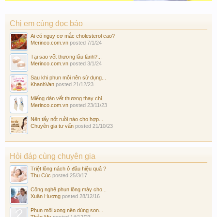
Chị em cùng đọc báo
Ai có nguy cơ mắc cholesterol cao?
Merinco.com.vn
posted
7/1/24
Tại sao vết thương lâu lành?...
Merinco.com.vn
posted
3/1/24
Sau khi phun môi nên sử dụng...
KhanhVan
posted
21/12/23
Miếng dán vết thương thay chỉ...
Merinco.com.vn
posted
23/11/23
Nên tẩy nốt ruồi nào cho hợp...
Chuyên gia tư vấn
posted
21/10/23
Hỏi đáp cùng chuyên gia
Triệt lông nách ở đâu hiệu quả ?
Thu Cúc
posted
25/3/17
Công nghệ phun lông mày cho...
Xuân Hương
posted
28/12/16
Phun môi xong nên dùng son...
Thảo My
posted
14/12/23