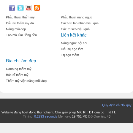
Phẫu thuật thẩm mỹ
Phẫu thuật nâng ngực
Điều trị thẩm mỹ da
Cách trị tàn nhan hiệu quả
Nâng mũi đẹp
Các trị sẹo hiệu quả
Liên kết khác
Tạo mà lúm đồng tiền
Nâng ngực nội soi
Điều trị sẹo lõm
Trị sẹo thâm
Địa chỉ làm đẹp
Danh bạ thẩm mỹ
Bác sĩ thẩm mỹ
Thẩm mỹ viện nâng mũi đẹp
Quy định và Nội quy
Website đang hoạt động thử nghiệm. Chờ giấy phép MXH/TTDT của bộ TT&TT.
Timing:
0.2293 seconds
Memory:
19.751 MB
DB Queries:
43