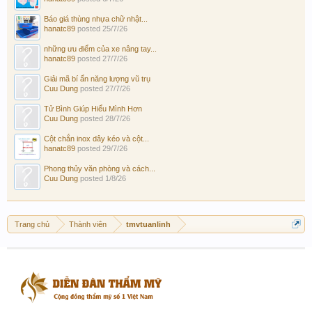
Báo giá thùng nhựa chữ nhật...
hanatc89
posted
25/7/26
những ưu điểm của xe nâng tay...
hanatc89
posted
27/7/26
Giải mã bí ẩn năng lượng vũ trụ
Cuu Dung
posted
27/7/26
Tử Bình Giúp Hiểu Mình Hơn
Cuu Dung
posted
28/7/26
Cột chắn inox dây kéo và cột...
hanatc89
posted
29/7/26
Phong thủy văn phòng và cách...
Cuu Dung
posted
1/8/26
Trang chủ
Thành viên
tmvtuanlinh