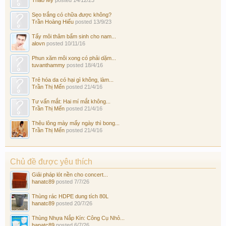
Sẹo trắng có chữa được không?
Trần Hoàng Hiếu
posted
13/9/23
Tẩy môi thâm bẩm sinh cho nam...
alovn
posted
10/11/16
Phun xăm môi xong có phải dặm...
tuvanthammy
posted
18/4/16
Trẻ hóa da có hại gì không, làm...
Trần Thị Mến
posted
21/4/16
Tư vấn mắt: Hai mí mắt không...
Trần Thị Mến
posted
21/4/16
Thêu lông mày mấy ngày thì bong...
Trần Thị Mến
posted
21/4/16
Chủ đề được yêu thích
Giải pháp lót nền cho concert...
hanatc89
posted
7/7/26
Thùng rác HDPE dung tích 80L
hanatc89
posted
20/7/26
Thùng Nhựa Nắp Kín: Công Cụ Nhỏ...
hanatc89
posted
6/7/26