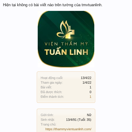
Hiện tại không có bài viết nào trên tường của tmvtuanlinh.
Hoạt động cuối:
13/4/22
Tham gia ngày:
1/4/22
Bài viết:
1
Đã được thích:
0
Điểm thành tích:
1
Giới tính:
Nữ
Sinh nhật:
13/4/91
(Tuổi: 35)
Trang chủ:
https://thammyvientuanlinh.com/