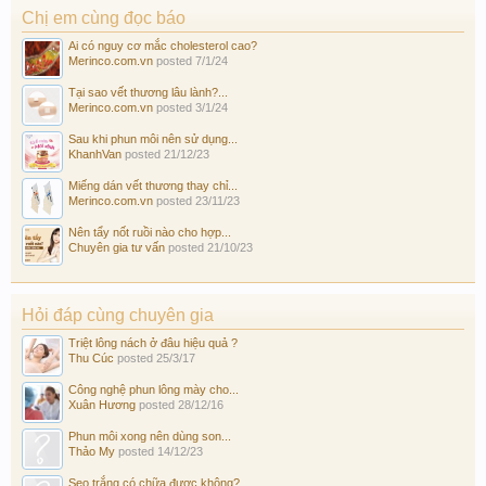
Chị em cùng đọc báo
Ai có nguy cơ mắc cholesterol cao?
Merinco.com.vn
posted
7/1/24
Tại sao vết thương lâu lành?...
Merinco.com.vn
posted
3/1/24
Sau khi phun môi nên sử dụng...
KhanhVan
posted
21/12/23
Miếng dán vết thương thay chỉ...
Merinco.com.vn
posted
23/11/23
Nên tẩy nốt ruồi nào cho hợp...
Chuyên gia tư vấn
posted
21/10/23
Hỏi đáp cùng chuyên gia
Triệt lông nách ở đâu hiệu quả ?
Thu Cúc
posted
25/3/17
Công nghệ phun lông mày cho...
Xuân Hương
posted
28/12/16
Phun môi xong nên dùng son...
Thảo My
posted
14/12/23
Sẹo trắng có chữa được không?