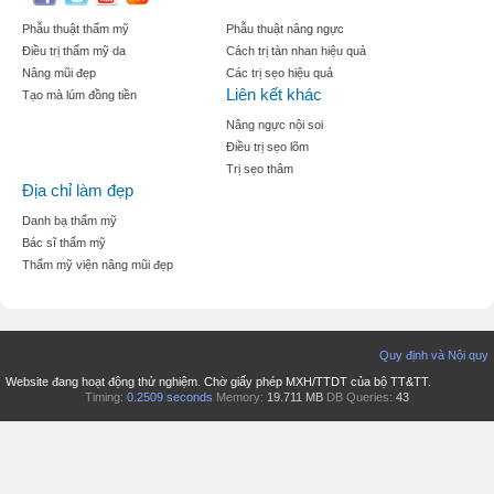
Phẫu thuật thẩm mỹ
Phẫu thuật nâng ngực
Điều trị thẩm mỹ da
Cách trị tàn nhan hiệu quả
Nâng mũi đẹp
Các trị sẹo hiệu quả
Liên kết khác
Tạo mà lúm đồng tiền
Nâng ngực nội soi
Điều trị sẹo lõm
Trị sẹo thâm
Địa chỉ làm đẹp
Danh bạ thẩm mỹ
Bác sĩ thẩm mỹ
Thẩm mỹ viện nâng mũi đẹp
Quy định và Nội quy
Website đang hoạt động thử nghiệm. Chờ giấy phép MXH/TTDT của bộ TT&TT.
Timing:
0.2509 seconds
Memory:
19.711 MB
DB Queries:
43