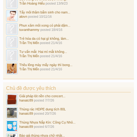
Trần Hoàng Hiếu
posted
13/9/23
Tẩy môi thâm bẩm sinh cho nam...
alovn
posted
10/11/16
Phun xăm môi xong có phải dặm...
tuvanthammy
posted
18/4/16
Trẻ hóa da có hại gì không, làm...
Trần Thị Mến
posted
21/4/16
Tư vấn mắt: Hai mí mắt không...
Trần Thị Mến
posted
21/4/16
Thêu lông mày mấy ngày thì bong...
Trần Thị Mến
posted
21/4/16
Chủ đề được yêu thích
Giải pháp lót nền cho concert...
hanatc89
posted
7/7/26
Thùng rác HDPE dung tích 80L
hanatc89
posted
20/7/26
Thùng Nhựa Nắp Kín: Công Cụ Nhỏ...
hanatc89
posted
6/7/26
Báo giá thùng nhựa chữ nhật...