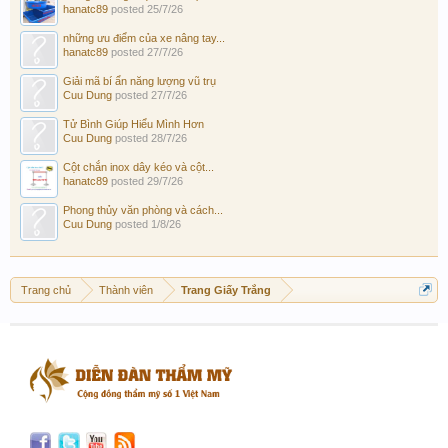
hanatc89
posted
25/7/26
những ưu điểm của xe nâng tay...
hanatc89
posted
27/7/26
Giải mã bí ẩn năng lượng vũ trụ
Cuu Dung
posted
27/7/26
Tử Bình Giúp Hiểu Mình Hơn
Cuu Dung
posted
28/7/26
Cột chắn inox dây kéo và cột...
hanatc89
posted
29/7/26
Phong thủy văn phòng và cách...
Cuu Dung
posted
1/8/26
Trang chủ
Thành viên
Trang Giấy Trắng