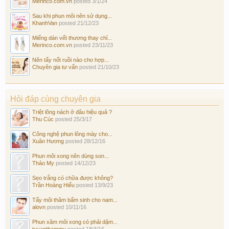
Merinco.com.vn
posted
3/1/24
Sau khi phun môi nên sử dụng...
KhanhVan
posted
21/12/23
Miếng dán vết thương thay chỉ...
Merinco.com.vn
posted
23/11/23
Nên tẩy nốt ruồi nào cho hợp...
Chuyên gia tư vấn
posted
21/10/23
Hỏi đáp cùng chuyên gia
Triệt lông nách ở đâu hiệu quả ?
Thu Cúc
posted
25/3/17
Công nghệ phun lông mày cho...
Xuân Hương
posted
28/12/16
Phun môi xong nên dùng son...
Thảo My
posted
14/12/23
Sẹo trắng có chữa được không?
Trần Hoàng Hiếu
posted
13/9/23
Tẩy môi thâm bẩm sinh cho nam...
alovn
posted
10/11/16
Phun xăm môi xong có phải dặm...
tuvanthammy
posted
18/4/16