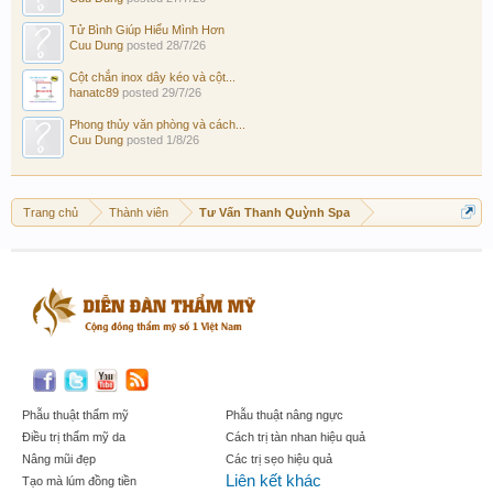
Tử Bình Giúp Hiểu Mình Hơn
Cuu Dung
posted
28/7/26
Cột chắn inox dây kéo và cột...
hanatc89
posted
29/7/26
Phong thủy văn phòng và cách...
Cuu Dung
posted
1/8/26
Trang chủ
Thành viên
Tư Vấn Thanh Quỳnh Spa
Phẫu thuật thẩm mỹ
Phẫu thuật nâng ngực
Điều trị thẩm mỹ da
Cách trị tàn nhan hiệu quả
Nâng mũi đẹp
Các trị sẹo hiệu quả
Liên kết khác
Tạo mà lúm đồng tiền