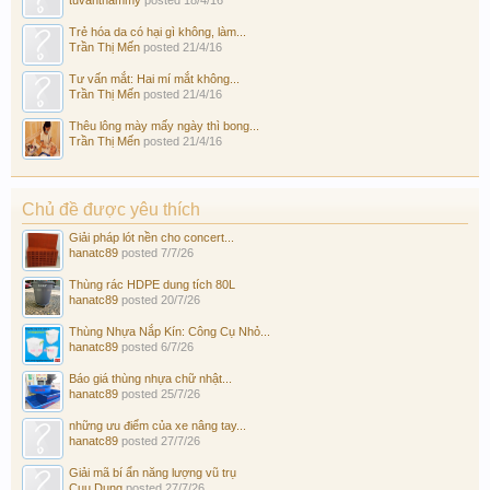
Trẻ hóa da có hại gì không, làm...
Trần Thị Mến
posted
21/4/16
Tư vấn mắt: Hai mí mắt không...
Trần Thị Mến
posted
21/4/16
Thêu lông mày mấy ngày thì bong...
Trần Thị Mến
posted
21/4/16
Chủ đề được yêu thích
Giải pháp lót nền cho concert...
hanatc89
posted
7/7/26
Thùng rác HDPE dung tích 80L
hanatc89
posted
20/7/26
Thùng Nhựa Nắp Kín: Công Cụ Nhỏ...
hanatc89
posted
6/7/26
Báo giá thùng nhựa chữ nhật...
hanatc89
posted
25/7/26
những ưu điểm của xe nâng tay...
hanatc89
posted
27/7/26
Giải mã bí ẩn năng lượng vũ trụ
Cuu Dung
posted
27/7/26