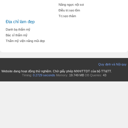
Nâng ngực nội soi
Điều trị sẹo lõm
Trị sẹo thâm
Địa chỉ làm đẹp
Danh bạ thẩm mỹ
Bác sĩ thẩm mỹ
Thẩm mỹ viện nâng mũi đẹp
Quy định và Nội quy
Website đang hoạt động thử nghiệm. Chờ giấy phép MXH/TTDT của bộ TT&TT.
Timing:
0.2729 seconds
Memory:
19.749 MB
DB Queries:
43