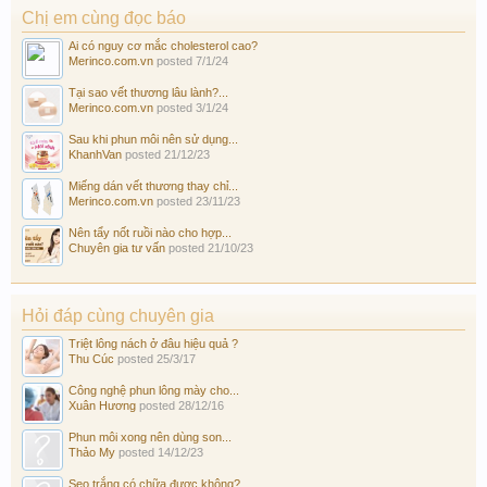
Chị em cùng đọc báo
Ai có nguy cơ mắc cholesterol cao?
Merinco.com.vn
posted
7/1/24
Tại sao vết thương lâu lành?...
Merinco.com.vn
posted
3/1/24
Sau khi phun môi nên sử dụng...
KhanhVan
posted
21/12/23
Miếng dán vết thương thay chỉ...
Merinco.com.vn
posted
23/11/23
Nên tẩy nốt ruồi nào cho hợp...
Chuyên gia tư vấn
posted
21/10/23
Hỏi đáp cùng chuyên gia
Triệt lông nách ở đâu hiệu quả ?
Thu Cúc
posted
25/3/17
Công nghệ phun lông mày cho...
Xuân Hương
posted
28/12/16
Phun môi xong nên dùng son...
Thảo My
posted
14/12/23
Sẹo trắng có chữa được không?