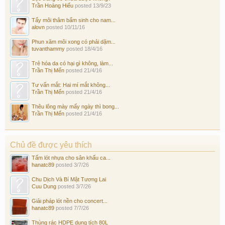
Trần Hoàng Hiếu
posted
13/9/23
Tẩy môi thâm bẩm sinh cho nam...
alovn
posted
10/11/16
Phun xăm môi xong có phải dặm...
tuvanthammy
posted
18/4/16
Trẻ hóa da có hại gì không, làm...
Trần Thị Mến
posted
21/4/16
Tư vấn mắt: Hai mí mắt không...
Trần Thị Mến
posted
21/4/16
Thêu lông mày mấy ngày thì bong...
Trần Thị Mến
posted
21/4/16
Chủ đề được yêu thích
Tấm lót nhựa cho sân khấu ca...
hanatc89
posted
3/7/26
Chu Dịch Và Bí Mật Tương Lai
Cuu Dung
posted
3/7/26
Giải pháp lót nền cho concert...
hanatc89
posted
7/7/26
Thùng rác HDPE dung tích 80L