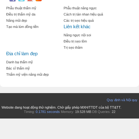
Phẫu thuật thẩm mỹ
Phẫu thuật nâng ngực
Điều trị thẩm mỹ da
Cách trị tàn nhan hiệu quả
Nâng mũi đẹp
Các trị sẹo hiệu quả
Liên kết khác
Tạo mà lúm đồng tiền
Nâng ngực nội soi
Điều trị sẹo lõm
Trị sẹo thâm
Địa chỉ làm đẹp
Danh bạ thẩm mỹ
Bác sĩ thẩm mỹ
Thẩm mỹ viện nâng mũi đẹp
Quy định và Nội quy
Website đang hoạt động thử nghiệm. Chờ giấy phép MXH/TTDT của bộ TT&TT.
Timing:
0.1781 seconds
Memory:
19.528 MB
DB Queries:
22