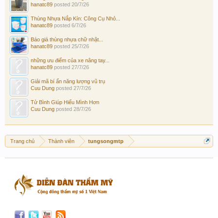
hanatc89
posted
20/7/26
Thùng Nhựa Nắp Kín: Công Cụ Nhỏ...
hanatc89
posted
6/7/26
Báo giá thùng nhựa chữ nhật...
hanatc89
posted
25/7/26
những ưu điểm của xe nâng tay...
hanatc89
posted
27/7/26
Giải mã bí ẩn năng lượng vũ trụ
Cuu Dung
posted
27/7/26
Tử Bình Giúp Hiểu Mình Hơn
Cuu Dung
posted
28/7/26
Trang chủ
Thành viên
tungsongmtp