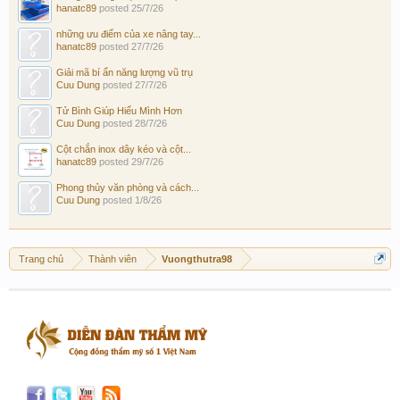
hanatc89
posted
25/7/26
những ưu điểm của xe nâng tay...
hanatc89
posted
27/7/26
Giải mã bí ẩn năng lượng vũ trụ
Cuu Dung
posted
27/7/26
Tử Bình Giúp Hiểu Mình Hơn
Cuu Dung
posted
28/7/26
Cột chắn inox dây kéo và cột...
hanatc89
posted
29/7/26
Phong thủy văn phòng và cách...
Cuu Dung
posted
1/8/26
Trang chủ
Thành viên
Vuongthutra98