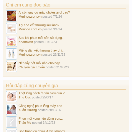
Chị em cùng đọc báo
Ai có nguy cơ mắc cholesterol cao?
Merinco.com.vn
posted
7/1/24
Tại sao vết thương lâu lành?...
Merinco.com.vn
posted
3/1/24
Sau khi phun môi nên sử dụng...
KhanhVan
posted
21/12/23
Miếng dán vết thương thay chỉ...
Merinco.com.vn
posted
23/11/23
Nên tẩy nốt ruồi nào cho hợp...
Chuyên gia tư vấn
posted
21/10/23
Hỏi đáp cùng chuyên gia
Triệt lông nách ở đâu hiệu quả ?
Thu Cúc
posted
25/3/17
Công nghệ phun lông mày cho...
Xuân Hương
posted
28/12/16
Phun môi xong nên dùng son...
Thảo My
posted
14/12/23
Sẹo trắng có chữa được không?