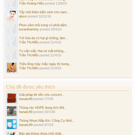
Trần Hoàng Hiếu
posted
13/9/23
Tẩy môi thâm bẩm sinh cho nam...
alovn
posted
10/11/16
Phun xăm môi xong có phải dặm...
tuvanthammy
posted
18/4/16
Trẻ hóa da có hại gì không, làm...
Trần Thị Mến
posted
21/4/16
Tư vấn mắt: Hai mí mắt không...
Trần Thị Mến
posted
21/4/16
Thêu lông mày mấy ngày thì bong...
Trần Thị Mến
posted
21/4/16
Chủ đề được yêu thích
Giải pháp lót nền cho concert...
hanatc89
posted
7/7/26
Thùng rác HDPE dung tích 80L
hanatc89
posted
20/7/26
Thùng Nhựa Nắp Kín: Công Cụ Nhỏ...
hanatc89
posted
6/7/26
Báo giá thùng nhựa chữ nhật...