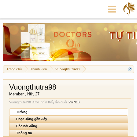
Trang chủ
Thành viên
Vuongthutra98
Vuongthutra98
Member
, Nữ, 27
Vuongthutra98 được nhìn thấy lần cuối:
29/7/18
Tường
Hoạt động gần đây
Các bài đăng
Thông tin