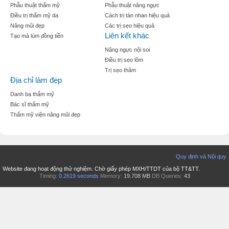
Phẫu thuật thẩm mỹ
Phẫu thuật nâng ngực
Điều trị thẩm mỹ da
Cách trị tàn nhan hiệu quả
Nâng mũi đẹp
Các trị sẹo hiệu quả
Liên kết khác
Tạo mà lúm đồng tiền
Nâng ngực nội soi
Điều trị sẹo lõm
Trị sẹo thâm
Địa chỉ làm đẹp
Danh bạ thẩm mỹ
Bác sĩ thẩm mỹ
Thẩm mỹ viện nâng mũi đẹp
Quy định và Nội quy
Website đang hoạt động thử nghiệm. Chờ giấy phép MXH/TTDT của bộ TT&TT.
Timing:
0.2619 seconds
Memory:
19.708 MB
DB Queries:
43