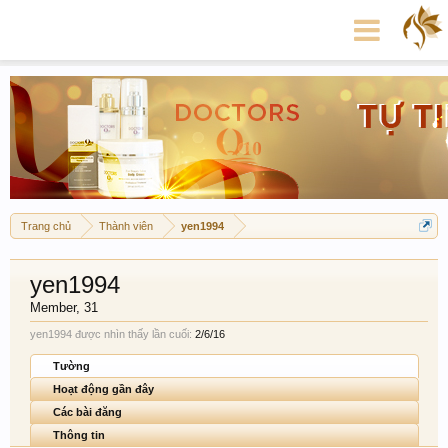
Trang chủ
Thành viên
yen1994
yen1994
Member
, 31
yen1994 được nhìn thấy lần cuối:
2/6/16
Tường
Hoạt động gần đây
Các bài đăng
Thông tin