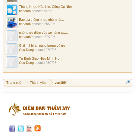
Thùng Nhựa Nắp Kín: Công Cụ Nhỏ...
hanatc89
posted
6/7/26
Báo giá thùng nhựa chữ nhật...
hanatc89
posted
25/7/26
những ưu điểm của xe nâng tay...
hanatc89
posted
27/7/26
Giải mã bí ẩn năng lượng vũ trụ
Cuu Dung
posted
27/7/26
Tử Bình Giúp Hiểu Mình Hơn
Cuu Dung
posted
28/7/26
Trang chủ
Thành viên
yen1994