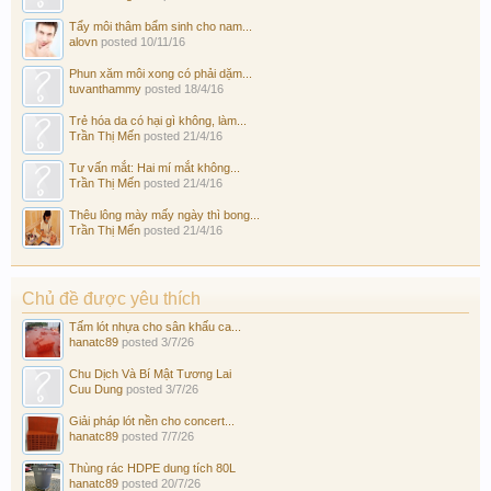
Tẩy môi thâm bẩm sinh cho nam...
alovn
posted
10/11/16
Phun xăm môi xong có phải dặm...
tuvanthammy
posted
18/4/16
Trẻ hóa da có hại gì không, làm...
Trần Thị Mến
posted
21/4/16
Tư vấn mắt: Hai mí mắt không...
Trần Thị Mến
posted
21/4/16
Thêu lông mày mấy ngày thì bong...
Trần Thị Mến
posted
21/4/16
Chủ đề được yêu thích
Tấm lót nhựa cho sân khấu ca...
hanatc89
posted
3/7/26
Chu Dịch Và Bí Mật Tương Lai
Cuu Dung
posted
3/7/26
Giải pháp lót nền cho concert...
hanatc89
posted
7/7/26
Thùng rác HDPE dung tích 80L
hanatc89
posted
20/7/26