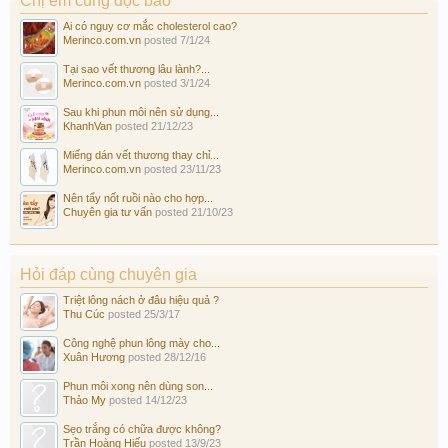
Chị em cùng đọc báo
Ai có nguy cơ mắc cholesterol cao?
Merinco.com.vn
posted
7/1/24
Tại sao vết thương lâu lành?...
Merinco.com.vn
posted
3/1/24
Sau khi phun môi nên sử dụng...
KhanhVan
posted
21/12/23
Miếng dán vết thương thay chỉ...
Merinco.com.vn
posted
23/11/23
Nên tẩy nốt ruồi nào cho hợp...
Chuyên gia tư vấn
posted
21/10/23
Hỏi đáp cùng chuyên gia
Triệt lông nách ở đâu hiệu quả ?
Thu Cúc
posted
25/3/17
Công nghệ phun lông mày cho...
Xuân Hương
posted
28/12/16
Phun môi xong nên dùng son...
Thảo My
posted
14/12/23
Sẹo trắng có chữa được không?
Trần Hoàng Hiếu
posted
13/9/23