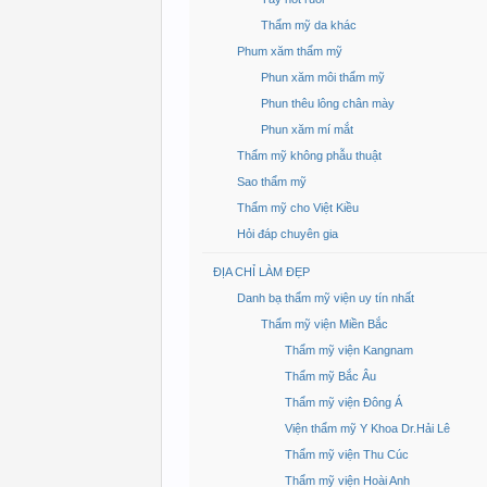
Thẩm mỹ da khác
Phum xăm thẩm mỹ
Phun xăm môi thẩm mỹ
Phun thêu lông chân mày
Phun xăm mí mắt
Thẩm mỹ không phẫu thuật
Sao thẩm mỹ
Thẩm mỹ cho Việt Kiều
Hỏi đáp chuyên gia
ĐỊA CHỈ LÀM ĐẸP
Danh bạ thẩm mỹ viện uy tín nhất
Thẩm mỹ viện Miền Bắc
Thẩm mỹ viện Kangnam
Thẩm mỹ Bắc Âu
Thẩm mỹ viện Đông Á
Viện thẩm mỹ Y Khoa Dr.Hải Lê
Thẩm mỹ viện Thu Cúc
Thẩm mỹ viện Hoài Anh