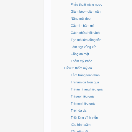
Phẫu thuật nâng ngực
Giảm béo - giảm cân
Nâng mũi đẹp
Cắt mí - bấm mí
Cách chữa hôi nách
Tạo má lúm đồng tiền
Làm đẹp vùng kín
Căng da mặt
Thẩm mỹ khác
Điều trị thẩm mỹ da
Tắm trắng toàn thân
Trị nám da hiệu quả
Trị tàn nhang hiệu quả
Trị sẹo hiệu quả
Trị mụn hiệu quả
Trẻ hóa da
Triệt lông vĩnh viễn
Xóa hình xăm
Tẩy nốt ruồi