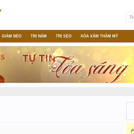
GIẢM BÉO
TRỊ NÁM
TRỊ SẸO
XÓA XĂM THẨM MỸ