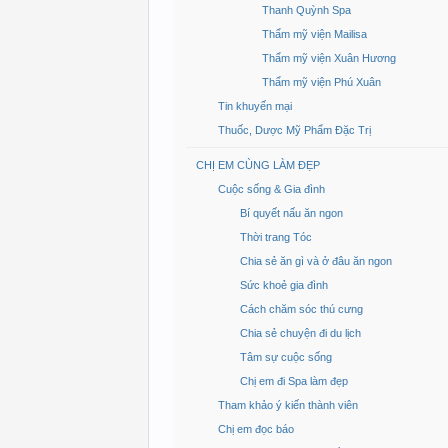
Thanh Quỳnh Spa
Thẩm mỹ viện Mailisa
Thẩm mỹ viện Xuân Hương
Thẩm mỹ viện Phú Xuân
Tin khuyến mại
Thuốc, Dược Mỹ Phẩm Đặc Trị
CHỊ EM CÙNG LÀM ĐẸP
Cuộc sống & Gia đình
Bí quyết nấu ăn ngon
Thời trang Tóc
Chia sẻ ăn gì và ở đâu ăn ngon
Sức khoẻ gia đình
Cách chăm sóc thú cưng
Chia sẻ chuyện đi du lịch
Tâm sự cuộc sống
Chị em đi Spa làm đẹp
Tham khảo ý kiến thành viên
Chị em đọc báo