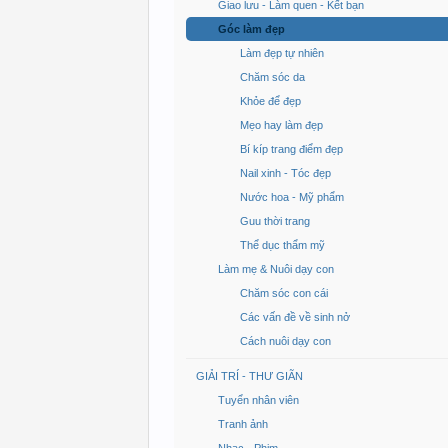
Giao lưu - Làm quen - Kết bạn
Góc làm đẹp
Làm đẹp tự nhiên
Chăm sóc da
Khỏe để đẹp
Mẹo hay làm đẹp
Bí kíp trang điểm đẹp
Nail xinh - Tóc đẹp
Nước hoa - Mỹ phẩm
Guu thời trang
Thể dục thẩm mỹ
Làm mẹ & Nuôi dạy con
Chăm sóc con cái
Các vấn đề về sinh nở
Cách nuôi dạy con
GIẢI TRÍ - THƯ GIÃN
Tuyển nhân viên
Tranh ảnh