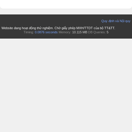
Quy định và Nội quy
Website đang hoạt động thử nghiệm. Chờ giấy phép MXH/TTDT của bộ TT&TT.
Timing:
0.0876 seconds
Memory:
10.115 MB
DB Queries:
5