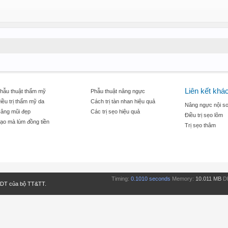
Liên kết khá
hẫu thuật thẩm mỹ
Phẫu thuật nâng ngực
iều trị thẩm mỹ da
Cách trị tàn nhan hiệu quả
Nâng ngực nội so
âng mũi đẹp
Các trị sẹo hiệu quả
Điều trị sẹo lõm
ạo mà lúm đồng tiền
Trị sẹo thâm
Timing:
0.1010 seconds
Memory:
10.011 MB
D
TDT của bộ TT&TT.