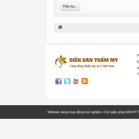
Tiếp tục...
P
Đ
N
T
Website đang hoạt động thử nghiệm. Chờ giấy phép MXH/T