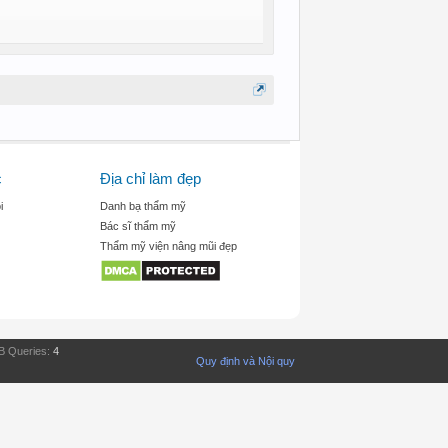
c
Địa chỉ làm đẹp
i
Danh bạ thẩm mỹ
Bác sĩ thẩm mỹ
Thẩm mỹ viện nâng mũi đẹp
B Queries:
4
Quy định và Nội quy