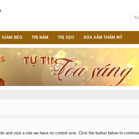
GIẢM BÉO
TRỊ NÁM
TRỊ SẸO
XÓA XĂM THẨM MỸ
 and visit a site we have no control over. Click the button below to continue t