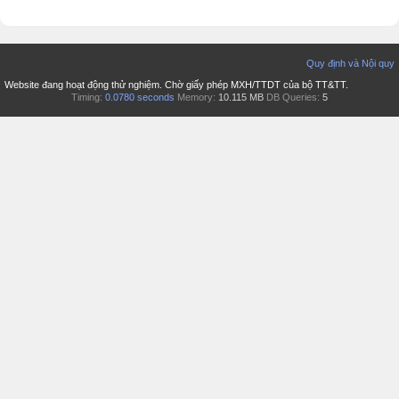
Quy định và Nội quy
Website đang hoạt động thử nghiệm. Chờ giấy phép MXH/TTDT của bộ TT&TT.
Timing:
0.0780 seconds
Memory:
10.115 MB
DB Queries:
5