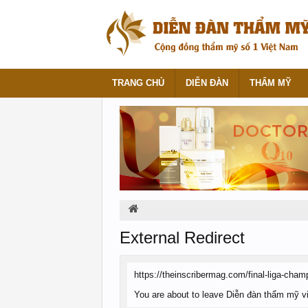
TRANG CHỦ
DIỄN ĐÀN
THẨM MỸ
External Redirect
https://theinscribermag.com/final-liga-cham
You are about to leave Diễn đàn thẩm mỹ việ