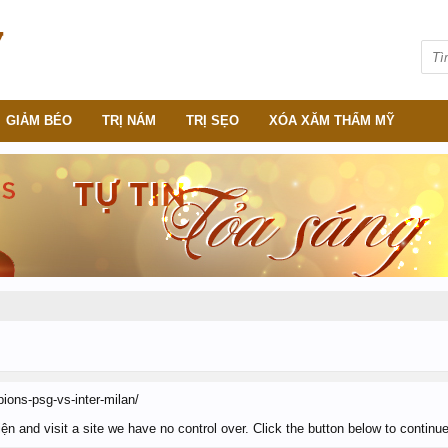
GIẢM BÉO
TRỊ NÁM
TRỊ SẸO
XÓA XĂM THẨM MỸ
pions-psg-vs-inter-milan/
n and visit a site we have no control over. Click the button below to continu