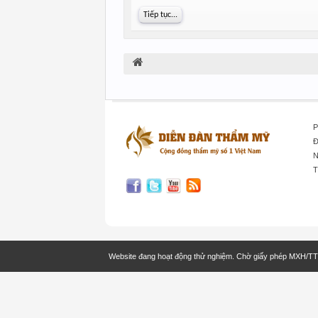
Tiếp tục...
P
Đ
N
T
Website đang hoạt động thử nghiệm. Chờ giấy phép MXH/T