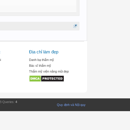
c
Địa chỉ làm đẹp
i
Danh bạ thẩm mỹ
Bác sĩ thẩm mỹ
Thẩm mỹ viện nâng mũi đẹp
B Queries:
4
Quy định và Nội quy