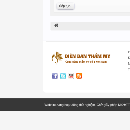
Tiếp tục...
P
Đ
N
T
Website đang hoạt động thử nghiệm. Chờ giấy phép MXH/T