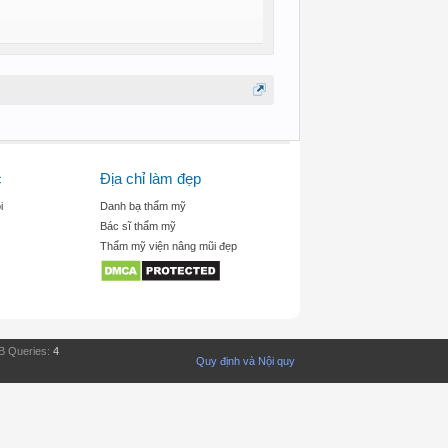
c
Địa chỉ làm đẹp
i
Danh bạ thẩm mỹ
Bác sĩ thẩm mỹ
Thẩm mỹ viện nâng mũi đẹp
B Queries:
4
Quy định và Nội quy