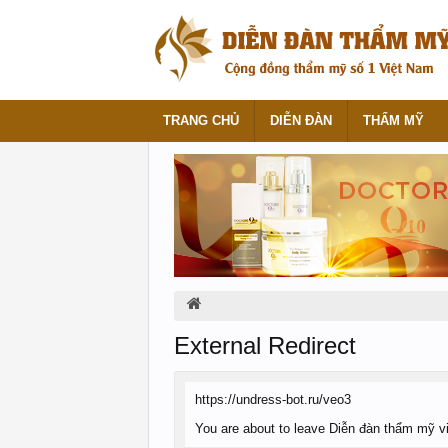
TRANG CHỦ
DIỄN ĐÀN
THẨM MỸ
External Redirect
https://undress-bot.ru/veo3
You are about to leave Diễn đàn thẩm mỹ việ