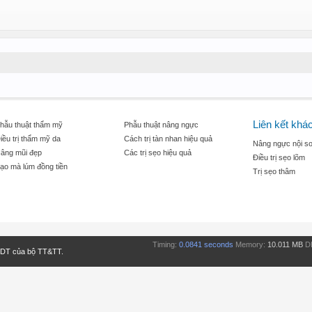
Liên kết khá
hẫu thuật thẩm mỹ
Phẫu thuật nâng ngực
iều trị thẩm mỹ da
Cách trị tàn nhan hiệu quả
Nâng ngực nội so
âng mũi đẹp
Các trị sẹo hiệu quả
Điều trị sẹo lõm
ạo mà lúm đồng tiền
Trị sẹo thâm
Timing:
0.0841 seconds
Memory:
10.011 MB
D
TDT của bộ TT&TT.