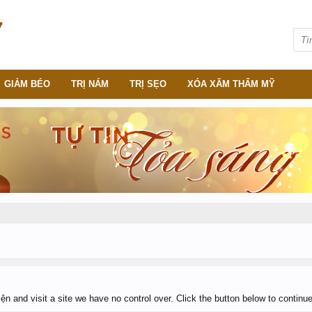
GIẢM BÉO
TRỊ NÁM
TRỊ SẸO
XÓA XĂM THẨM MỸ
n and visit a site we have no control over. Click the button below to continue