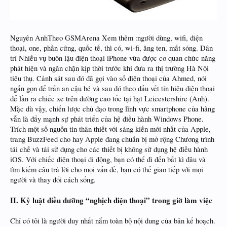
Nguyên AnhTheo GSMArena Xem thêm :người dùng, wifi, điện
thoại, one, phần cứng, quốc tế, thì có, wi-fi, ăng ten, mất sóng. Dân
trí Nhiều vụ buôn lậu điện thoại iPhone vừa được cơ quan chức năng
phát hiện và ngăn chặn kịp thời trước khi đưa ra thị trường Hà Nội
tiêu thụ. Cảnh sát sau đó đã gọi vào số điện thoại của Ahmed, nói
ngắn gọn để trấn an cậu bé và sau đó theo dấu vết tín hiệu điện thoại
để lần ra chiếc xe trên đường cao tốc tại hạt Leicestershire (Anh).
Mặc dù vậy, chiến lược chủ đạo trong lĩnh vực smartphone của hãng
vẫn là đẩy mạnh sự phát triển của hệ điều hành Windows Phone.
Trích một số nguồn tin thân thiết với sáng kiến mới nhất của Apple,
trang BuzzFeed cho hay Apple đang chuẩn bị mở rộng Chương trình
tái chế và tái sử dụng cho các thiết bị không sử dụng hệ điều hành
iOS. Với chiếc điện thoại di động, bạn có thể đi đến bất kì đâu và
tìm kiếm câu trả lời cho mọi vấn đề, bạn có thể giao tiếp với mọi
người và thay đổi cách sống.
II. Kỷ luật điều dưỡng “nghịch điện thoại” trong giờ làm việc
Chỉ có tôi là người duy nhất nắm toàn bộ nội dung của bản kế hoạch.