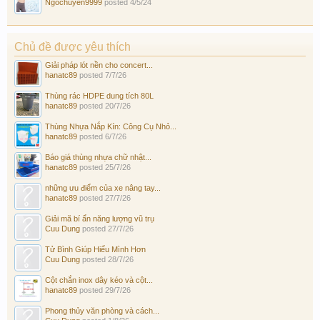
Ngochuyen9999
posted
4/5/24
Chủ đề được yêu thích
Giải pháp lót nền cho concert...
hanatc89
posted
7/7/26
Thùng rác HDPE dung tích 80L
hanatc89
posted
20/7/26
Thùng Nhựa Nắp Kín: Công Cụ Nhỏ...
hanatc89
posted
6/7/26
Báo giá thùng nhựa chữ nhật...
hanatc89
posted
25/7/26
những ưu điểm của xe nâng tay...
hanatc89
posted
27/7/26
Giải mã bí ẩn năng lượng vũ trụ
Cuu Dung
posted
27/7/26
Tử Bình Giúp Hiểu Mình Hơn
Cuu Dung
posted
28/7/26
Cột chắn inox dây kéo và cột...
hanatc89
posted
29/7/26
Phong thủy văn phòng và cách...