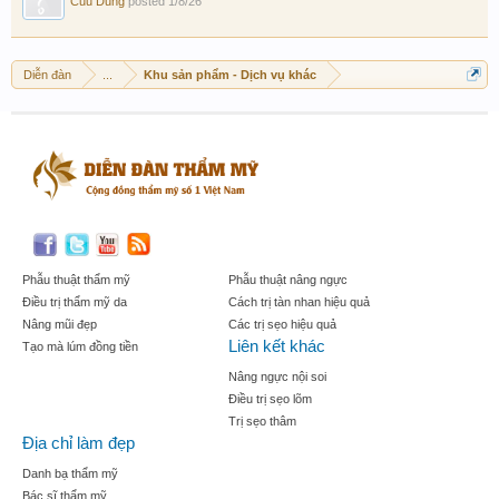
Cuu Dung
posted
1/8/26
Diễn đàn
...
Khu sản phẩm - Dịch vụ khác
Phẫu thuật thẩm mỹ
Phẫu thuật nâng ngực
Điều trị thẩm mỹ da
Cách trị tàn nhan hiệu quả
Nâng mũi đẹp
Các trị sẹo hiệu quả
Liên kết khác
Tạo mà lúm đồng tiền
Nâng ngực nội soi
Điều trị sẹo lõm
Trị sẹo thâm
Địa chỉ làm đẹp
Danh bạ thẩm mỹ
Bác sĩ thẩm mỹ