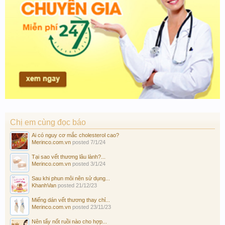
Chị em cùng đọc báo
Ai có nguy cơ mắc cholesterol cao?
Merinco.com.vn
posted
7/1/24
Tại sao vết thương lâu lành?...
Merinco.com.vn
posted
3/1/24
Sau khi phun môi nên sử dụng...
KhanhVan
posted
21/12/23
Miếng dán vết thương thay chỉ...
Merinco.com.vn
posted
23/11/23
Nên tẩy nốt ruồi nào cho hợp...