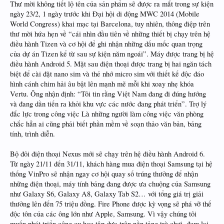
Thư mời không tiết lộ tên của sản phẩm sẽ được ra mắt trong sự kiện
ngày 23/2, 1 ngày trước khi Đại hội di động MWC 2014 (Mobile
World Congress) khai mạc tại Barcelona, tuy nhiên, thông điệp trên
thư mời hứa hẹn về “cái nhìn đầu tiên về những thiết bị chạy trên hệ
điều hành Tizen và cơ hội để ghi nhận những dấu mốc quan trọng
của dự án Tizen kể từ sau sự kiện năm ngoái”. Máy được trang bị hệ
điều hành Android 5. Mặt sau điện thoại được trang bị hai ngăn tách
biệt để cài đặt nano sim và thẻ nhớ micro sim với thiết kế độc đáo
hình cánh chim hải âu bật lên mạnh mẽ mỗi khi xoay nhẹ khóa
Vertu. Ông nhận định: “Tôi tin rằng Việt Nam đang đi đúng hướng
và đang dần tiến ra khỏi khu vực các nước đang phát triển”. Trợ lý
đắc lực trong công việc Là những người làm công việc văn phòng
chắc hẳn ai cũng phải biết phần mềm về soạn thảo văn bản, bảng
tính, trình diễn.
Bộ đôi điện thoại Nexus mới sẽ chạy trên hệ điều hành Android 6.
Từ ngày 21/11 đến 31/11, khách hàng mua điện thoại Samsung tại hệ
thống VinPro sẽ nhận ngay cơ hội quay số trúng thưởng để nhận
những điện thoại, máy tính bảng đang được ưa chuộng của Samsung
như Galaxy S6, Galaxy A8, Galaxy Tab S2… với tổng giá trị giải
thưởng lên đến 75 triệu đồng. Fire Phone được kỳ vọng sẽ phá vỡ thế
độc tôn của các ông lớn như Apple, Samsung. Vì vậy chúng tôi
muốn phát triển công cụ học tập dựa trên nền tảng trò chơi, đem lại