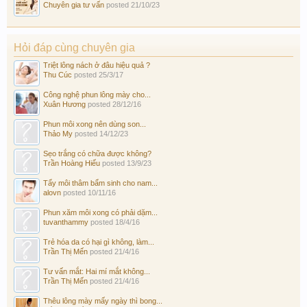
Chuyên gia tư vấn
posted
21/10/23
Hỏi đáp cùng chuyên gia
Triệt lông nách ở đâu hiệu quả ?
Thu Cúc
posted
25/3/17
Công nghệ phun lông mày cho...
Xuân Hương
posted
28/12/16
Phun môi xong nên dùng son...
Thảo My
posted
14/12/23
Sẹo trắng có chữa được không?
Trần Hoàng Hiếu
posted
13/9/23
Tẩy môi thâm bẩm sinh cho nam...
alovn
posted
10/11/16
Phun xăm môi xong có phải dặm...
tuvanthammy
posted
18/4/16
Trẻ hóa da có hại gì không, làm...
Trần Thị Mến
posted
21/4/16
Tư vấn mắt: Hai mí mắt không...
Trần Thị Mến
posted
21/4/16
Thêu lông mày mấy ngày thì bong...