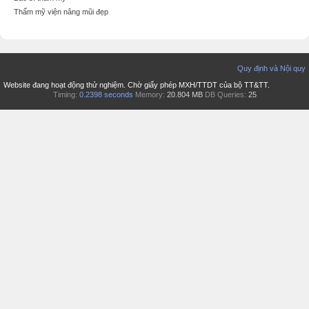
Thẩm mỹ viện nâng mũi đẹp
Quy định và Nội quy
Website đang hoạt động thử nghiệm. Chờ giấy phép MXH/TTDT của bộ TT&TT.
Timing:
0.2398 seconds
Memory:
20.804 MB
DB Queries:
25