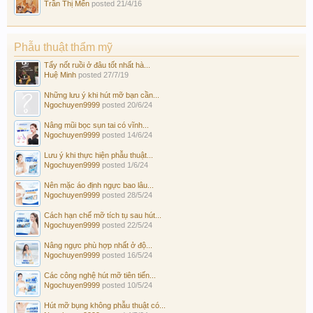
Trần Thị Mến
posted
21/4/16
Phẫu thuật thẩm mỹ
Tẩy nốt ruồi ở đâu tốt nhất hà...
Huệ Minh
posted
27/7/19
Những lưu ý khi hút mỡ bạn cần...
Ngochuyen9999
posted
20/6/24
Nâng mũi bọc sụn tai có vĩnh...
Ngochuyen9999
posted
14/6/24
Lưu ý khi thực hiện phẫu thuật...
Ngochuyen9999
posted
1/6/24
Nên mặc áo định ngực bao lâu...
Ngochuyen9999
posted
28/5/24
Cách hạn chế mỡ tích tụ sau hút...
Ngochuyen9999
posted
22/5/24
Nâng ngực phù hợp nhất ở độ...
Ngochuyen9999
posted
16/5/24
Các công nghệ hút mỡ tiên tiến...
Ngochuyen9999
posted
10/5/24
Hút mỡ bụng không phẫu thuật có...