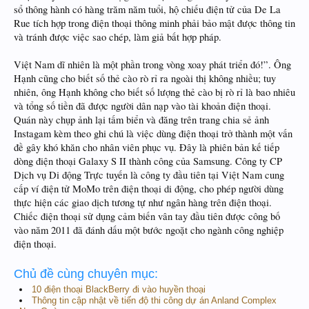
sổ thông hành có hàng trăm năm tuổi, hộ chiếu điện tử của De La
Rue tích hợp trong điện thoại thông minh phải bảo mật được thông tin
và tránh được việc sao chép, làm giả bất hợp pháp.
Việt Nam dĩ nhiên là một phần trong vòng xoay phát triển đó!”. Ông
Hạnh cũng cho biết số thẻ cào rò rỉ ra ngoài thị không nhiều; tuy
nhiên, ông Hạnh không cho biết số lượng thẻ cào bị rò rỉ là bao nhiêu
và tổng số tiền đã được người dân nạp vào tài khoản điện thoại.
Quán này chụp ảnh lại tấm biển và đăng trên trang chia sẻ ảnh
Instagam kèm theo ghi chú là việc dùng điện thoại trở thành một vấn
đề gây khó khăn cho nhân viên phục vụ. Đây là phiên bản kế tiếp
dòng điện thoại Galaxy S II thành công của Samsung. Công ty CP
Dịch vụ Di động Trực tuyến là công ty đầu tiên tại Việt Nam cung
cấp ví điện tử MoMo trên điện thoại di động, cho phép người dùng
thực hiện các giao dịch tương tự như ngân hàng trên điện thoại.
Chiếc điện thoại sử dụng cảm biến vân tay đầu tiên được công bố
vào năm 2011 đã đánh dấu một bước ngoặt cho ngành công nghiệp
điện thoại.
Chủ đề cùng chuyên mục:
10 điện thoại BlackBerry đi vào huyền thoại
Thông tin cập nhật về tiến độ thi công dự án Anland Complex