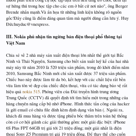
sự hứng thú trong học tập cho các em ở bất cứ nơi nào", ông Berger
Brende nhấn mạnh.Và ẩn họa từ những linh kiện không rõ nguồn
gốc!Đây cũng là điểm đáng quan tâm mà người dùng cần lưu ý. Huy
Đứchuyduc@vnexpress.
III. Nokia phủ nhận tin ngừng bán điện thoại phổ thông tại
Việt Nam
Chia sẻ về 2 nhà máy sản xuất điện thoại lớn nhất thế giới tại Bắc
Ninh và Thái Nguyên, Samsung cho biết sản xuất luỹ kế của hai nhà
máy này từ năm 2010 là 520 triệu sản phẩm, trong đó khởi điểm năm
2010, Samsung Bắc Ninh mới chỉ sản xuất được 37 triệu sản phẩm.
Chiếc bao này được làm từ da bò, kết hợp với các chất liệu rất bền
vừa làm tôn vẻ đẹp của chiếc điện thoại, vừa có tác dụng bảo vệ rất
hiệu quả
nokia 515
. Phóng viên của Đài truyền hình trung ương
Trung Quốc (CCTV) đã quyết định tới tìm hiểu một trong những của
hàng chuyên nâng cấp bộ nhớ iPhone. Hình thức tấn công của hacker
là gửi email có chứa file đính kèm định dạng văn bản (. Ngoài ra,
khách đã mua hàng và được tặng phiếu bốc thăm trên toàn hệ thống
còn có cơ hội giành các giải thưởng gồm: một giải đặc biệt: iPhone
6S Plus FPT 64GB trị giá tới 21 triệu đồng; một giải nhất là điện
thoại Sony Z5 Premium trị giá 19 triệu đồng. Để thay thế cho cuốn