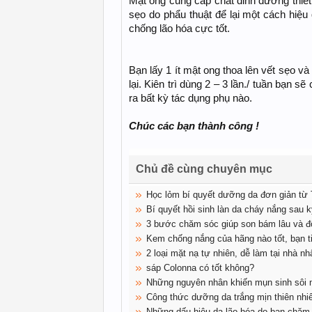
Mật ong cung cấp chất dinh dưỡng thiết
sẹo do phẩu thuật để lại một cách hiệ
chống lão hóa cực tốt.
Bạn lấy 1 ít mật ong thoa lên vết sẹo v
lại. Kiên trì dùng 2 – 3 lần./ tuần bạ
ra bất kỳ tác dụng phụ nào.
Chúc các bạn thành công !
Chủ đề cùng chuyên mục
Học lỏm bí quyết dưỡng da đơn giản t
Bí quyết hồi sinh làn da cháy nắng sau k
3 bước chăm sóc giúp son bám lâu và đ
Kem chống nắng của hãng nào tốt, bạn ti
2 loại mặt nạ tự nhiên, dễ làm tại nhà nh
sáp Colonna có tốt không?
Những nguyên nhân khiến mụn sinh sôi
Công thức dưỡng da trắng mịn thiên nhiê
Những dấu hiệu da lão hóa do bạn chăm