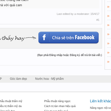
nhà với quả cam
Last edited by a moderator:
15/4/17
#1
(Bạn phải Đăng nhập hoặc Đăng ký để trả lời bài viết.)
P
Góc làm đẹp
Nước hoa - Mỹ phẩm
Liên kết khá
hẫu thuật thẩm mỹ
Phẫu thuật nâng ngực
iều trị thẩm mỹ da
Cách trị tàn nhan hiệu quả
Nâng ngực nội so