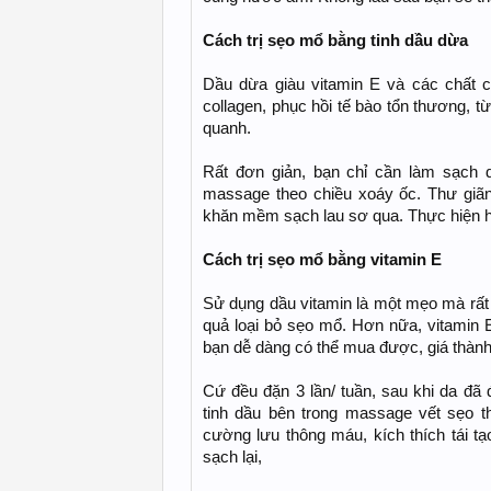
Cách trị sẹo mổ bằng tinh dầu dừa
Dầu dừa giàu vitamin E và các chất 
collagen, phục hồi tế bào tổn thương, 
quanh.
Rất đơn giản, bạn chỉ cần làm sạch 
massage theo chiều xoáy ốc. Thư giãn
khăn mềm sạch lau sơ qua. Thực hiện hà
Cách trị sẹo mổ bằng vitamin E
Sử dụng dầu vitamin là một mẹo mà rất 
quả loại bỏ sẹo mổ. Hơn nữa, vitamin
bạn dễ dàng có thể mua được, giá thành
Cứ đều đặn 3 lần/ tuần, sau khi da đ
tinh dầu bên trong massage vết sẹo th
cường lưu thông máu, kích thích tái t
sạch lại,