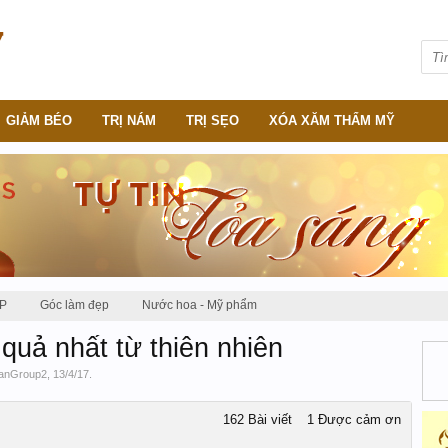
GIẢM BÉO
TRỊ NÁM
TRỊ SẸO
XÓA XĂM THẨM MỸ
P
Góc làm đẹp
Nước hoa - Mỹ phẩm
 quả nhất từ thiên nhiên
anGroup2
,
13/4/17
.
162 Bài viết
1 Được cảm ơn