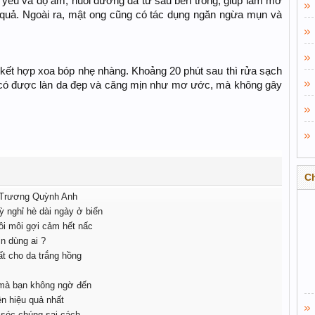
 yếu và độ ẩm, nuôi dưỡng da từ sâu bên trong, giúp làm mờ
u quả. Ngoài ra, mật ong cũng có tác dụng ngăn ngừa mụn và
à kết hợp xoa bóp nhẹ nhàng. Khoảng 20 phút sau thì rửa sạch
n sẽ có được làn da đẹp và căng mịn như mơ ước, mà không gây
C
ừ Trương Quỳnh Anh
ỳ nghỉ hè dài ngày ở biển
ôi môi gợi cảm hết nấc
n dùng ai ?
ất cho da trắng hồng
 mà bạn không ngờ đến
n hiệu quả nhất
 sóc chúng sai cách