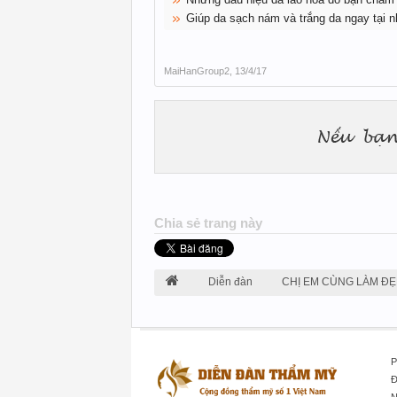
Giúp da sạch nám và trắng da ngay tại 
MaiHanGroup2
,
13/4/17
Chia sẻ trang này
Diễn đàn
CHỊ EM CÙNG LÀM ĐẸ
P
Đ