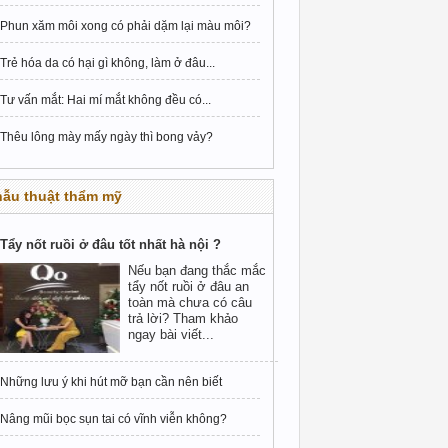
Phun xăm môi xong có phải dặm lại màu môi?
Trẻ hóa da có hại gì không, làm ở đâu...
Tư vấn mắt: Hai mí mắt không đều có...
Thêu lông mày mấy ngày thì bong vảy?
hẫu thuật thẩm mỹ
Tẩy nốt ruồi ở đâu tốt nhất hà nội ?
Nếu bạn đang thắc mắc
tẩy nốt ruồi ở đâu an
toàn mà chưa có câu
trả lời? Tham khảo
ngay bài viết...
Những lưu ý khi hút mỡ bạn cần nên biết
Nâng mũi bọc sụn tai có vĩnh viễn không?