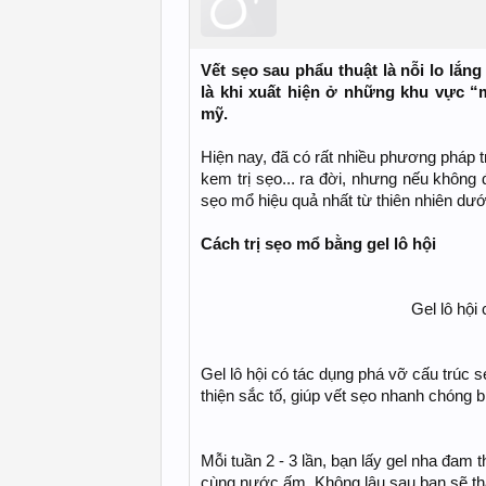
Vết sẹo sau phẩu thuật là nỗi lo lắng
là khi xuất hiện ở những khu vực “
mỹ.
Hiện nay, đã có rất nhiều phương pháp tr
kem trị sẹo... ra đời, nhưng nếu không đ
sẹo mổ hiệu quả nhất từ thiên nhiên dướ
Cách trị sẹo mổ bằng gel lô hội
Gel lô hội
Gel lô hội có tác dụng phá vỡ cấu trúc
thiện sắc tố, giúp vết sẹo nhanh chóng b
Mỗi tuần 2 - 3 lần, bạn lấy gel nha đam 
cùng nước ấm. Không lâu sau bạn sẽ thấy