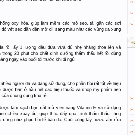
chống oxy hóa, giúp làm mềm các mô sẹo, tái gắn các sợi
từ đó vết sẹo dần dần mờ đi, sáng màu như các vùng da xung
Hỏ
da rồi lấy 1 lượng dầu dừa vừa đủ nhẹ nhàng thoa lên và
 trong 20 phút cho chất dinh dưỡng thẩm thấu hết rồi dùng
ng ngày vào buổi tối trước khi đi ngủ.
nhiều người đã và đang sử dụng, cho phản hồi rất tốt về hiệu
 E được bán ở hầu hết các hiệu thuốc và shop mỹ phẩm nên
 của chúng cũng khá rẻ.
ã được làm sạch bạn cắt mở viên nang Vitamin E và sử dụng
eo chiều xoáy ốc, giúp thúc đẩy quá trình thẩm thấu, tăng
ạo cũng như phục hồi tế bào da. Cuối cùng lấy nước ấm rửa