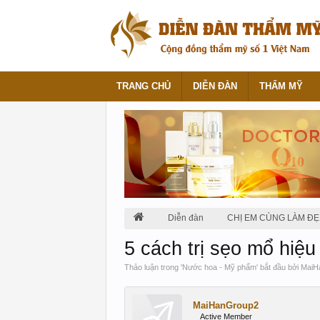
TRANG CHỦ
DIỄN ĐÀN
THẨM MỸ
Diễn đàn
CHỊ EM CÙNG LÀM ĐẸ
5 cách trị sẹo mổ hiệu
Thảo luận trong '
Nước hoa - Mỹ phẩm
' bắt đầu bởi
MaiH
MaiHanGroup2
Active Member