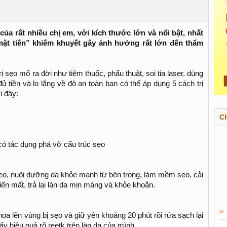
 của rất nhiều chị em, với kích thước lớn và nổi bật, nhất
mặt tiền” khiếm khuyết gây ảnh hưởng rất lớn đến thẩm
ị sẹo mổ ra đời như tiêm thuốc, phẩu thuật, soi tia laser, dùng
ủ tiền và lo lắng về độ an toàn bạn có thể áp dụng 5 cách trị
i đây:
C
 có tác dụng phá vỡ cấu trúc sẹo
 sẹo, nuôi dưỡng da khỏe mạnh từ bên trong, làm mềm sẹo, cải
iến mất, trả lại làn da mịn màng và khỏe khoắn.
thoa lên vùng bị sẹo và giữ yên khoảng 20 phút rồi rửa sạch lại
 hiệu quả rõ reetk trên làn da của mình.