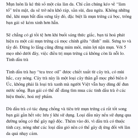
Mụn luôn là kẻ thù số một của làn da. Chỉ cần chúng kéo về “làm
tổ” trên mặt, da sẽ trở nên khô ráp, sần sùi, đau ngứa. Không những
thế, khi mụn bắt đầu sưng tấy đỏ, đặc biệt là mụn trứng cá bọc, trông
bạn gái sẽ kém xinh hơn hẳn.
Sẽ chẳng có gì tồi tệ hơn khi buổi sáng thức giấc, bạn tá hoả phát
hiện ra một cái mụn trứng cá mọc chính giữa “đỉnh” mũi. Sưng to và
tấy đỏ. Đừng lo lắng cũng đừng mím môi, mím lợi nặn mụn. Với 5
mẹo nhỏ dưới đây, việc điều trị mụn trứng cá không còn là nỗi lo.
Tinh dầu trà
Tinh dầu trà hay “tea tree oil” được chiết xuất từ cây trà, có mùi
hắc, cay nóng. Cây trà này là một loại cây thân gỗ mọc phổ biến ở
Úc, không phải là loại trà xanh mà người Việt vẫn hay dùng để đun
nước uống. Bạn gái có thể dễ dàng tìm mua các tinh dầu trà ở các
hiệu thuốc, hoá mỹ phẩm.
Dù dầu trà có tác dụng chống và tiêu trừ mụn trứng cá rất tốt song
bạn gái gần hết sức lưu ý khi sử dụng. Loại dầu này nếu sử dụng qua
đường uống có thể gây ngộ độc. Thêm vào đó, vì dầu trà có thuộc
tính cay, nóng như các loại dầu gió nên có thể gây dị ứng đối với làn
da quá nhạy cảm.