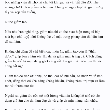
bọc những viên đá nhỏ lại cho tới khi gạc và vải bắt đầu ướt, nhẹ
nhàng chườm lên phần da bị mụn. Chúng sẽ ngay lập tức giảm sưng
tấy và xẹp dần xuống.
Nước giấm táo
Nếu như bạn nghĩ rằng, giấm táo chỉ có thể xuất hiện trong tủ bếp
nhà bạn chứ tuyệt đối không thể có mặt trong phòng tắm thì hẳn bạn
đã sai lầm.
Không chỉ dùng để chế biến các món ăn, giấm táo còn là “thần
dược” giúp bạn chăm sóc làn da và giảm mụn trứng cá. Cách dùng
giấm táo để trị mụn đáng ghét cũng rất đơn giản và hiệu quả thì vô
cùng bất ngờ.
Giám táo có tính axit nhẹ, có thể loại bỏ bụi bẩn, bã nhờn và tế bào
chết, đồng thời có khả năng kháng khuẩn, kháng nấm, trị mụn và làm
mờ vết thâm cực tốt.
Ngoài ra, giấm táo còn có một lương vitamin không hề nhỏ có tác
dụng giữ ẩm cho da, làm đẹp da và giúp da mịn màng, săn chắc.