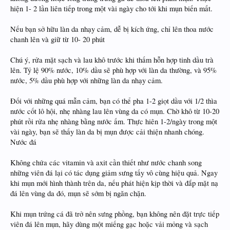
hiện 1- 2 lần liên tiếp trong một vài ngày cho tới khi mụn biến mất.
Nếu bạn sở hữu làn da nhạy cảm, dễ bị kích ứng, chỉ lên thoa nước
chanh lên và giữ từ 10- 20 phút
Chú ý, rửa mặt sạch và lau khô trước khi thấm hỗn hợp tinh dầu trà
lên. Tỷ lệ 90% nước, 10% dầu sẽ phù hợp với làn da thường, và 95%
nước, 5% dầu phù hợp với những làn da nhạy cảm.
Đối với những quá mẫn cảm, bạn có thể pha 1-2 giọt dầu với 1/2 thìa
nước cốt lô hội, nhẹ nhàng lau lên vùng da có mụn. Chờ khô từ 10-20
phút rồi rửa nhẹ nhàng bằng nước ấm. Thực hiên 1-2/ngày trong một
vài ngày, bạn sẽ thấy làn da bị mụn được cải thiện nhanh chóng.
Nước đá
Không chứa các vitamin và axit cần thiết như nước chanh song
những viên đá lại có tác dụng giảm sưng tấy vô cùng hiệu quả. Ngay
khi mụn mới hình thành trên da, nếu phát hiện kịp thời và đắp mặt nạ
đá lên vùng da đó, mụn sẽ sớm bị ngăn chặn.
Khi mụn trứng cá đã trở nên sưng phồng, bạn không nên đặt trực tiếp
viên đá lên mụn, hãy dùng một miếng gạc hoặc vải mỏng và sạch