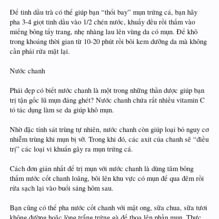
Để tinh dầu trà có thể giúp bạn “thổi bay” mụn trứng cá, bạn hãy
pha 3-4 giọt tinh dầu vào 1/2 chén nước, khuấy đều rồi thấm vào
miếng bông tẩy trang, nhẹ nhàng lau lên vùng da có mụn. Để khô
trong khoảng thời gian từ 10-20 phút rồi bôi kem dưỡng da mà không
cần phải rửa mặt lại.
Nước chanh
Phái đẹp có biết nước chanh là một trong những thần dược giúp bạn
trị tận gốc lũ mụn đáng ghét? Nước chanh chứa rất nhiều vitamin C
tó tác dụng làm se da giúp khô mụn.
Nhờ đặc tính sát trùng tự nhiên, nước chanh còn giúp loại bỏ nguy cơ
nhiễm trùng khi mụn bị vỡ. Trong khi đó, các axit của chanh sẽ “điều
trị” các loại vi khuẩn gây ra mụn trứng cá.
Cách đơn giản nhất để trị mụn với nước chanh là dùng tăm bông
thấm nước cốt chanh loãng, bôi lên khu vực có mụn để qua đêm rồi
rửa sạch lại vào buổi sáng hôm sau.
Bạn cũng có thể pha nước cốt chanh với mật ong, sữa chua, sữa tươi
không đường hoặc lòng trắng trứng gà để thoa lên phần mụn. Thực