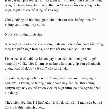
Bạn gái nên pha loãng 1-2 thìa giấm táo với nước tinh khiết rồi dùng
bông tẩy trang hoặc tăm bông, thấm nước rồi chấm vào vùng da bị
mụn, thậm chí có thể dùng để rửa mặt.
Chú ý, không để hỗn hợp giấm táo dính vào mắt, không thoa lên
những vết thương trầy xước.
Nước súc miệng Listerine
Nhỏ một vài giọt nước súc miệng Listerine lên miếng bông tẩy trang,
thoa lên phần mụn trên da, chờ khô rồi rửa sạch sau 10 phút.
Listerine sẽ tiêu diệt vi khuẩn gây mụn trên da, chống viêm, giảm
sưng tấy và đặc biệt là làm se miệng của mụn, giúp bạn gái nhanh
chóng loại bỏ được “vật cản” xấu xí trên da.
Tuy nhiên, bạn gái chú ý nên sử dụng loại nước súc miệng nguyên
bản, tức là không có hương cam, chanh hay bạc hà. Bởi những
nguyên liệu này có thể khiến việc trị mụn trứng cá của bạn bị phản
tác dụng.
Thực hiện đều đặn 1-2 lần/ngày và làn da sần sùi vì mụn của bạn sẽ
được cải thiện nhanh chóng.