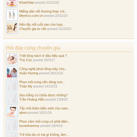
KhanhVan
posted
21/12/23
Miếng dán vết thương thay chỉ...
Merinco.com.vn
posted
23/11/23
Nên tẩy nốt ruồi nào cho hợp...
Chuyên gia tư vấn
posted
21/10/23
Hỏi đáp cùng chuyên gia
Triệt lông nách ở đâu hiệu quả ?
Thu Cúc
posted
25/3/17
Công nghệ phun lông mày cho...
Xuân Hương
posted
28/12/16
Phun môi xong nên dùng son...
Thảo My
posted
14/12/23
Sẹo trắng có chữa được không?
Trần Hoàng Hiếu
posted
13/9/23
Tẩy môi thâm bẩm sinh cho nam...
alovn
posted
10/11/16
Phun xăm môi xong có phải dặm...
tuvanthammy
posted
18/4/16
Trẻ hóa da có hại gì không, làm...