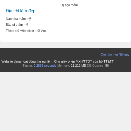
Trị sẹo thâm
Địa chỉ làm đẹp
Danh bạ thẩm mỹ
Bác sĩ thẩm mỹ
Thẩm mỹ viện nâng mũi đẹp
Quy định và Nội quy
Website đang hoạt động thử nghiệm. Chờ giấy phép MXH/TTDT của bộ TT&TT.
Timing:
0.2889 seconds
Memory:
21.222 MB
DB Queries:
56