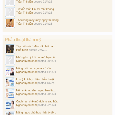
Trần Thị Mến
posted
21/4/16
Tư vấn mắt: Hai mí mắt không...
Trần Thị Mến
posted
21/4/16
Thêu lông mày mấy ngày thì bong...
Trần Thị Mến
posted
21/4/16
Phẫu thuật thẩm mỹ
Tẩy nốt ruồi ở đâu tốt nhất hà...
Huệ Minh
posted
27/7/19
Những lưu ý khi hút mỡ bạn cần...
Ngochuyen9999
posted
20/6/24
Nâng mũi bọc sụn tai có vĩnh...
Ngochuyen9999
posted
14/6/24
Lưu ý khi thực hiện phẫu thuật...
Ngochuyen9999
posted
1/6/24
Nên mặc áo định ngực bao lâu...
Ngochuyen9999
posted
28/5/24
Cách hạn chế mỡ tích tụ sau hút...
Ngochuyen9999
posted
22/5/24
Nâng ngực phù hợp nhất ở độ...