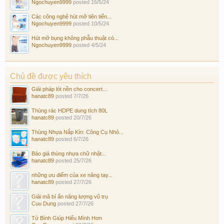
Ngochuyen9999
posted
16/5/24
Các công nghệ hút mỡ tiên tiến...
Ngochuyen9999
posted
10/5/24
Hút mỡ bụng không phẫu thuật có...
Ngochuyen9999
posted
4/5/24
Chủ đề được yêu thích
Giải pháp lót nền cho concert...
hanatc89
posted
7/7/26
Thùng rác HDPE dung tích 80L
hanatc89
posted
20/7/26
Thùng Nhựa Nắp Kín: Công Cụ Nhỏ...
hanatc89
posted
6/7/26
Báo giá thùng nhựa chữ nhật...
hanatc89
posted
25/7/26
những ưu điểm của xe nâng tay...
hanatc89
posted
27/7/26
Giải mã bí ẩn năng lượng vũ trụ
Cuu Dung
posted
27/7/26
Tử Bình Giúp Hiểu Mình Hơn