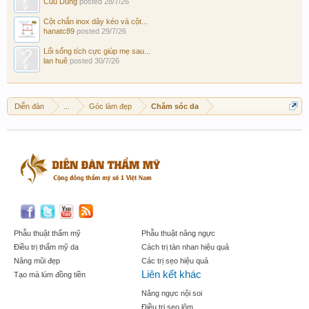
Cuu Dung
posted
28/7/26
Cột chắn inox dây kéo và cột...
hanatc89
posted
29/7/26
Lối sống tích cực giúp mẹ sau...
lan huê
posted
30/7/26
Diễn đàn
...
Góc làm đẹp
Chăm sóc da
Phẫu thuật thẩm mỹ
Phẫu thuật nâng ngực
Điều trị thẩm mỹ da
Cách trị tàn nhan hiệu quả
Nâng mũi đẹp
Các trị sẹo hiệu quả
Liên kết khác
Tạo mà lúm đồng tiền
Nâng ngực nội soi
Điều trị sẹo lõm