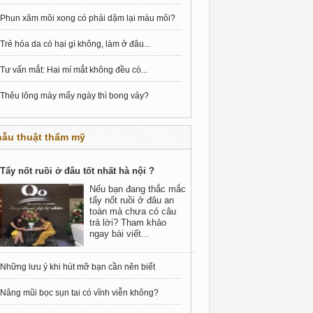
Phun xăm môi xong có phải dặm lại màu môi?
Trẻ hóa da có hại gì không, làm ở đâu...
Tư vấn mắt: Hai mí mắt không đều có...
Thêu lông mày mấy ngày thì bong vảy?
hẫu thuật thẩm mỹ
Tẩy nốt ruồi ở đâu tốt nhất hà nội ?
Nếu bạn đang thắc mắc
tẩy nốt ruồi ở đâu an
toàn mà chưa có câu
trả lời? Tham khảo
ngay bài viết...
Những lưu ý khi hút mỡ bạn cần nên biết
Nâng mũi bọc sụn tai có vĩnh viễn không?