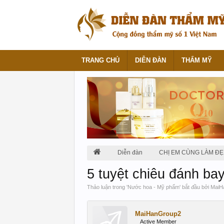
TRANG CHỦ
DIỄN ĐÀN
THẨM MỸ
Diễn đàn
CHỊ EM CÙNG LÀM ĐẸ
5 tuyệt chiêu đánh ba
Thảo luận trong '
Nước hoa - Mỹ phẩm
' bắt đầu bởi
MaiH
MaiHanGroup2
Active Member