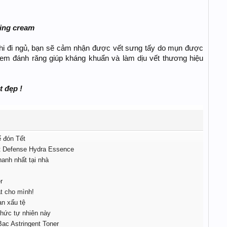
ping cream
khi đi ngủ, bạn sẽ cảm nhận được vết sưng tấy do mụn được
 kem đánh răng giúp kháng khuẩn và làm dịu vết thương hiệu
t đẹp !
 đón Tết
t Defense Hydra Essence
anh nhất tại nhà
r
t cho mình!
n xấu tệ
hức tự nhiên này
Bac Astringent Toner