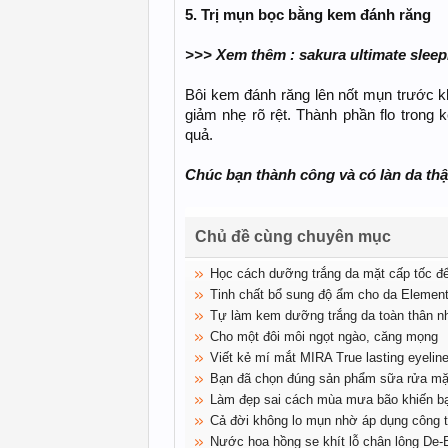
5. Trị mụn bọc bằng kem đánh răng
>>> Xem thêm : sakura ultimate slee
Bôi kem đánh răng lên nốt mụn trước 
giảm nhẹ rõ rệt. Thành phần flo trong
quả.
Chúc bạn thành công và có làn da thậ
Chủ đề cùng chuyên mục
Học cách dưỡng trắng da mặt cấp tốc để
Tinh chất bổ sung độ ẩm cho da Elemen
Tự làm kem dưỡng trắng da toàn thân nh
Cho một đôi môi ngọt ngào, căng mọng
Viết kẻ mí mắt MIRA True lasting eyeline
Bạn đã chọn đúng sản phẩm sữa rửa mặ
Làm đẹp sai cách mùa mưa bão khiến bạ
Cả đời không lo mụn nhờ áp dụng công t
Nước hoa hồng se khít lỗ chân lông De-