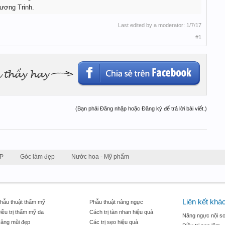
ương Trinh.
Last edited by a moderator:
1/7/17
#1
(Bạn phải Đăng nhập hoặc Đăng ký để trả lời bài viết.)
P
Góc làm đẹp
Nước hoa - Mỹ phẩm
Liên kết khá
hẫu thuật thẩm mỹ
Phẫu thuật nâng ngực
iều trị thẩm mỹ da
Cách trị tàn nhan hiệu quả
Nâng ngực nội so
âng mũi đẹp
Các trị sẹo hiệu quả