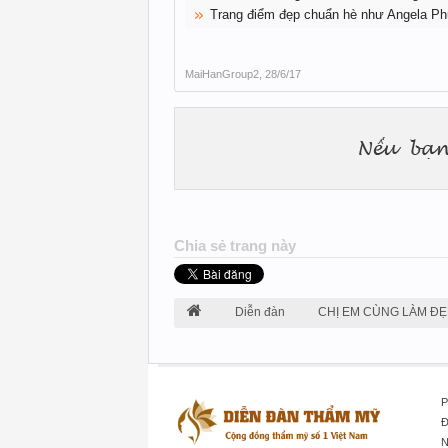
Trang điểm đẹp chuẩn hè như Angela Ph
MaiHanGroup2
,
28/6/17
Chia sẻ trang này
Diễn đàn
CHỊ EM CÙNG LÀM ĐẸ
P
Đ
N