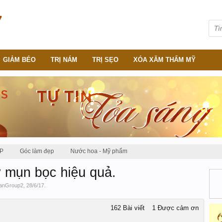
GIẢM BÉO
TRỊ NÁM
TRỊ SẸO
XÓA XĂM THẨM MỸ
P
Góc làm đẹp
Nước hoa - Mỹ phẩm
y mụn bọc hiệu quả.
anGroup2
,
28/6/17
.
162 Bài viết
1 Được cảm ơn