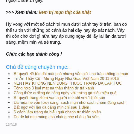
nguội 1 lần/ 1 ngày.
>>> Xem thêm:
kem trị mụn thịt của nhật
Hy vọng với một số cách trị mụn dưới cánh tay ở trên, bạn có
thể tự tin với những bộ cánh áo hai dây hay áp sát nách. Vậy
thì còn chờ đợi gì nữa hay áp dụng ngay để lấy lại làn da tươi
sáng, mềm mịn và trẻ trung.
Chúc các bạn thành công !
Chủ đề cùng chuyên mục:
Bí quyết để tóc dài mái phủ nhưng vẫn giữ cho trán không bị mụn
Tri Ân Thầy Cô - Mừng Ngày Nhà Giáo Việt Nam 20-11-2016
NÊN HAY KHÔNG NÊN DÙNG THUỐC TRẮNG DA CẤP TỐC
Tổng hợp 3 loại mặt nạ thần thánh từ trà xanh
Công thức dưỡng da hằng ngày với trứng gà siêu hiệu quả
Bí quyết trang điểm vạn người mê chỉ với 1 thỏi son
Da mùa hè vẫn tươi sáng, sạch mụn nhờ cách chăm đúng cách
Bất ngờ với làn da căng mịn chỉ sau 1 đêm
6 cách làm trắng da hiệu quả nhanh từ thiên nhiên
Da dẻ lại mịn màng cho chàng nhẹ nhàng âu yếm
13/4/18