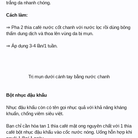
trắng da nhanh chóng.
Cách làm:
⇒ Pha 2 thìa café nước cốt chanh với nước lọc rồi dùng bông
thấm dung dịch và thoa lên vùng da bị mụn.
⇒ Áp dụng 3-4 lần/1 tuần.
Trị mụn dưới cánh tay bằng nước chanh​
Bột nhục đậu khấu
Nhục đậu khấu còn có tên gọi nhục quả với khả năng kháng
khuẩn, chống viêm siêu việt.
Bạn chỉ cần hòa tan 1 thìa café mật ong nguyên chất với 1 thìa
café bột nhục đậu khấu vào cốc nước nóng. Uống hỗn hợp khi