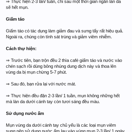
⇒ Thực hiện 2-3 lần/ tuần, chỉ sau một thời gian ngắn làn da
sẽ hết mụn.
Giấm táo
Giấm táo có tác dụng làm giảm đau và sưng tấy rất hiệu quả.
Ngoài ra, chúng còn tính sát trùng và giảm viêm nhiễm.
Cách thự hiện:
⇒ Trước tiên, bạn trộn đều 2 thìa café giấm táo và nước vào
chén sạch rồi dùng bông nhúng dung dịch này và thoa lên
vùng da bị mụn chừng 5-7 phút.
⇒ Sau đó, bạn rửa lại với nước mát.
⇒ Thực hiện đều đặn 2-3 lần/ 1 tuần, mụn không những hết
mà làn da dưới cánh tay còn tươi sáng đều màu.
Sử dụng nước ấm
Mụn vùng da dưới cánh tay chủ yếu là các loại mụn viêm
sung nên sử dụng nước ấm lau vào vùng mụn 2-3 lần/ 1 ngày