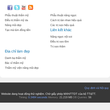
Phẫu thuật thẩm mỹ
Phẫu thuật nâng ngực
Điều trị thẩm mỹ da
Cách trị tàn nhan hiệu quả
Nâng mũi đẹp
Các trị sẹo hiệu quả
Liên kết khác
Tạo mà lúm đồng tiền
Nâng ngực nội soi
Điều trị sẹo lõm
Trị sẹo thâm
Địa chỉ làm đẹp
Danh bạ thẩm mỹ
Bác sĩ thẩm mỹ
Thẩm mỹ viện nâng mũi đẹp
Quy định và Nội quy
Website đang hoạt động thử nghiệm. Chờ giấy phép MXH/TTDT của bộ TT&TT.
Timing:
0.3484 seconds
Memory:
21.219 MB
DB Queries:
56