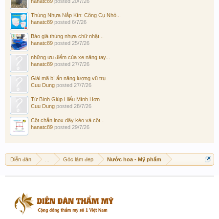
hanatc89
posted
20/7/26
Thùng Nhựa Nắp Kín: Công Cụ Nhỏ...
hanatc89
posted
6/7/26
Báo giá thùng nhựa chữ nhật...
hanatc89
posted
25/7/26
những ưu điểm của xe nâng tay...
hanatc89
posted
27/7/26
Giải mã bí ẩn năng lượng vũ trụ
Cuu Dung
posted
27/7/26
Tử Bình Giúp Hiểu Mình Hơn
Cuu Dung
posted
28/7/26
Cột chắn inox dây kéo và cột...
hanatc89
posted
29/7/26
Diễn đàn
...
Góc làm đẹp
Nước hoa - Mỹ phẩm