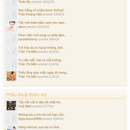
Thảo My
posted
14/12/23
Sẹo trắng có chữa được không?
Trần Hoàng Hiếu
posted
13/9/23
Tẩy môi thâm bẩm sinh cho nam...
alovn
posted
10/11/16
Phun xăm môi xong có phải dặm...
tuvanthammy
posted
18/4/16
Trẻ hóa da có hại gì không, làm...
Trần Thị Mến
posted
21/4/16
Tư vấn mắt: Hai mí mắt không...
Trần Thị Mến
posted
21/4/16
Thêu lông mày mấy ngày thì bong...
Trần Thị Mến
posted
21/4/16
Phẫu thuật thẩm mỹ
Tẩy nốt ruồi ở đâu tốt nhất hà...
Huệ Minh
posted
27/7/19
Những lưu ý khi hút mỡ bạn cần...
Ngochuyen9999
posted
20/6/24
Nâng mũi bọc sụn tai có vĩnh...