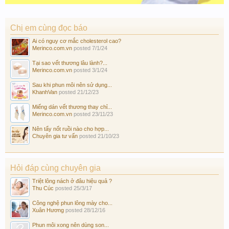
Chị em cùng đọc báo
Ai có nguy cơ mắc cholesterol cao?
Merinco.com.vn
posted
7/1/24
Tại sao vết thương lâu lành?...
Merinco.com.vn
posted
3/1/24
Sau khi phun môi nên sử dụng...
KhanhVan
posted
21/12/23
Miếng dán vết thương thay chỉ...
Merinco.com.vn
posted
23/11/23
Nên tẩy nốt ruồi nào cho hợp...
Chuyên gia tư vấn
posted
21/10/23
Hỏi đáp cùng chuyên gia
Triệt lông nách ở đâu hiệu quả ?
Thu Cúc
posted
25/3/17
Công nghệ phun lông mày cho...
Xuân Hương
posted
28/12/16
Phun môi xong nên dùng son...