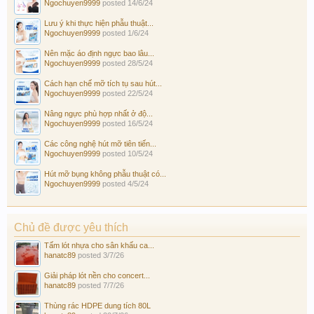
Ngochuyen9999
posted
14/6/24
Lưu ý khi thực hiện phẫu thuật...
Ngochuyen9999
posted
1/6/24
Nên mặc áo định ngực bao lâu...
Ngochuyen9999
posted
28/5/24
Cách hạn chế mỡ tích tụ sau hút...
Ngochuyen9999
posted
22/5/24
Nâng ngực phù hợp nhất ở độ...
Ngochuyen9999
posted
16/5/24
Các công nghệ hút mỡ tiên tiến...
Ngochuyen9999
posted
10/5/24
Hút mỡ bụng không phẫu thuật có...
Ngochuyen9999
posted
4/5/24
Chủ đề được yêu thích
Tấm lót nhựa cho sân khấu ca...
hanatc89
posted
3/7/26
Giải pháp lót nền cho concert...
hanatc89
posted
7/7/26
Thùng rác HDPE dung tích 80L