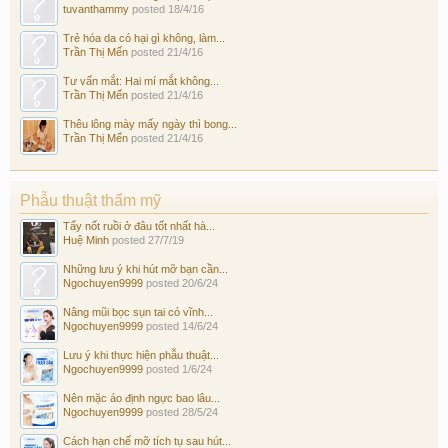
tuvanthammy
posted
18/4/16
Trẻ hóa da có hại gì không, làm...
Trần Thị Mến
posted
21/4/16
Tư vấn mắt: Hai mí mắt không...
Trần Thị Mến
posted
21/4/16
Thêu lông mày mấy ngày thì bong...
Trần Thị Mến
posted
21/4/16
Phẫu thuật thẩm mỹ
Tẩy nốt ruồi ở đâu tốt nhất hà...
Huệ Minh
posted
27/7/19
Những lưu ý khi hút mỡ bạn cần...
Ngochuyen9999
posted
20/6/24
Nâng mũi bọc sụn tai có vĩnh...
Ngochuyen9999
posted
14/6/24
Lưu ý khi thực hiện phẫu thuật...
Ngochuyen9999
posted
1/6/24
Nên mặc áo định ngực bao lâu...
Ngochuyen9999
posted
28/5/24
Cách hạn chế mỡ tích tụ sau hút...