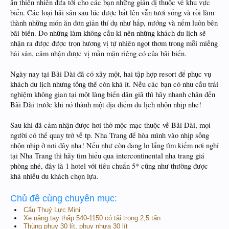
ăn thiên nhiên đưa tới cho các bạn những giản dị thuộc về khu vực
biển. Các loại hải sản sau lúc được bắt lên vẫn tươi sống và rồi làm
thành những món ăn đơn giản thí dụ như hấp, nướng và nếm luôn bên
bãi biển. Do những làm không cầu kì nên những khách du lịch sẽ
nhận ra được được trọn hương vị tự nhiên ngọt thơm trong mỗi miếng
hải sản, cảm nhận được vị mằn mặn riêng có của bãi biển.
Ngày nay tại Bãi Dài đã có xây một, hai tập hợp resort để phục vụ
khách du lịch nhưng tổng thể còn khá ít. Nếu các bạn có nhu cầu trải
nghiệm không gian tại một làng biển dân giã thì hãy nhanh chân đến
Bãi Dài trước khi nó thành một địa điểm du lịch nhộn nhịp nhe!
Sau khi đã cảm nhận được hơi thở mộc mạc thuộc về Bãi Dài, mọi
người có thể quay trở về tp. Nha Trang để hòa mình vào nhịp sống
nhộn nhịp ở nơi đây nha! Nếu như còn đang lo lắng tìm kiếm nơi nghỉ
tại Nha Trang thì hãy tìm hiểu qua intercontinental nha trang giá
phòng nhé, đây là 1 hotel với tiêu chuẩn 5* cũng như thường được
khá nhiều du khách chọn lựa.
Chủ đề cùng chuyên mục:
Cẩu Thuỷ Lực Mini
Xe nâng tay thấp 540-1150 có tải trọng 2,5 tấn
Thùng phuy 30 lít, phuy nhựa 30 lít