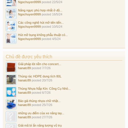
Ngochuyen9999
posted
22/5/24
Nâng ngực phù hợp nhất ở độ...
Ngochuyen9999
posted
16/5/24
Các công nghệ hút mỡ tiên tiến...
Ngochuyen9999
posted
10/5/24
Hút mỡ bụng không phẫu thuật có...
Ngochuyen9999
posted
4/5/24
Chủ đề được yêu thích
Giải pháp lót nền cho concert...
hanatc89
posted
7/7/26
Thùng rác HDPE dung tích 80L
hanatc89
posted
20/7/26
Thùng Nhựa Nắp Kín: Công Cụ Nhỏ...
hanatc89
posted
6/7/26
Báo giá thùng nhựa chữ nhật...
hanatc89
posted
25/7/26
những ưu điểm của xe nâng tay...
hanatc89
posted
27/7/26
Giải mã bí ẩn năng lượng vũ trụ