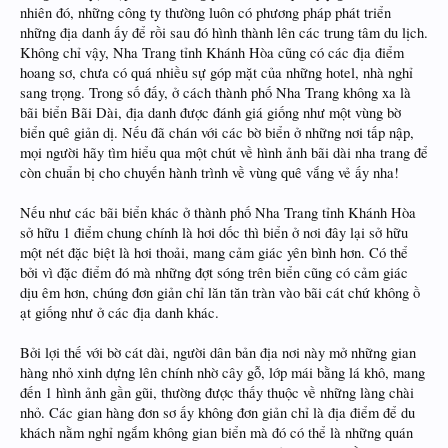
nhiên đó, những công ty thường luôn có phương pháp phát triển
những địa danh ấy để rồi sau đó hình thành lên các trung tâm du lịch.
Không chỉ vậy, Nha Trang tỉnh Khánh Hòa cũng có các địa điểm
hoang sơ, chưa có quá nhiều sự góp mặt của những hotel, nhà nghỉ
sang trọng. Trong số đấy, ở cách thành phố Nha Trang không xa là
bãi biển Bãi Dài, địa danh được đánh giá giống như một vùng bờ
biển quê giản dị. Nếu đã chán với các bờ biển ở những nơi tấp nập,
mọi người hãy tìm hiểu qua một chút về hình ảnh bãi dài nha trang để
còn chuẩn bị cho chuyến hành trình về vùng quê vắng vẻ ấy nha!
Nếu như các bãi biển khác ở thành phố Nha Trang tỉnh Khánh Hòa
sở hữu 1 điểm chung chính là hơi dốc thì biển ở nơi đây lại sở hữu
một nét đặc biệt là hơi thoải, mang cảm giác yên bình hơn. Có thể
bởi vì đặc điểm đó mà những đợt sóng trên biển cũng có cảm giác
dịu êm hơn, chúng đơn giản chỉ lăn tăn tràn vào bãi cát chứ không ồ
ạt giống như ở các địa danh khác.
Bởi lợi thế với bờ cát dài, người dân bản địa nơi này mở những gian
hàng nhỏ xinh dựng lên chính nhờ cây gỗ, lớp mái bằng lá khô, mang
đến 1 hình ảnh gần gũi, thường được thấy thuộc về những làng chài
nhỏ. Các gian hàng đơn sơ ấy không đơn giản chỉ là địa điểm để du
khách nằm nghỉ ngắm không gian biển mà đó có thể là những quán