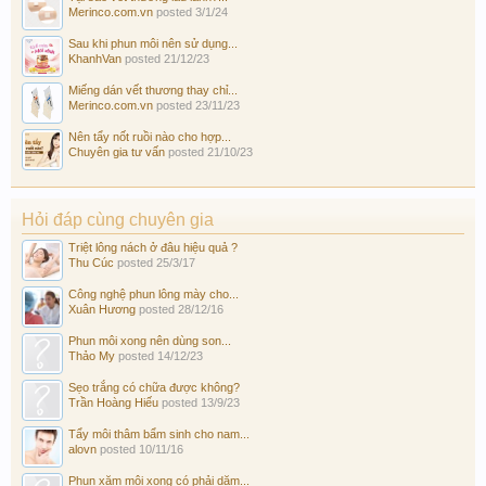
Merinco.com.vn
posted
3/1/24
Sau khi phun môi nên sử dụng...
KhanhVan
posted
21/12/23
Miếng dán vết thương thay chỉ...
Merinco.com.vn
posted
23/11/23
Nên tẩy nốt ruồi nào cho hợp...
Chuyên gia tư vấn
posted
21/10/23
Hỏi đáp cùng chuyên gia
Triệt lông nách ở đâu hiệu quả ?
Thu Cúc
posted
25/3/17
Công nghệ phun lông mày cho...
Xuân Hương
posted
28/12/16
Phun môi xong nên dùng son...
Thảo My
posted
14/12/23
Sẹo trắng có chữa được không?
Trần Hoàng Hiếu
posted
13/9/23
Tẩy môi thâm bẩm sinh cho nam...
alovn
posted
10/11/16
Phun xăm môi xong có phải dặm...