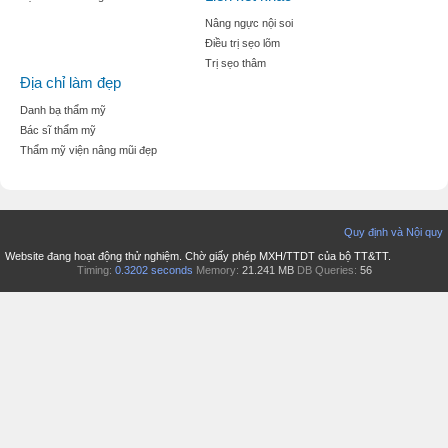
Nâng ngực nội soi
Điều trị sẹo lõm
Trị sẹo thâm
Địa chỉ làm đẹp
Danh bạ thẩm mỹ
Bác sĩ thẩm mỹ
Thẩm mỹ viện nâng mũi đẹp
Quy định và Nội quy
Website đang hoạt động thử nghiệm. Chờ giấy phép MXH/TTDT của bộ TT&TT.
Timing:
0.3202 seconds
Memory:
21.241 MB
DB Queries:
56