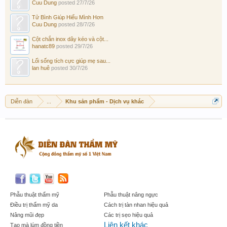
Cuu Dung
posted
27/7/26
Tử Bình Giúp Hiểu Mình Hơn
Cuu Dung
posted
28/7/26
Cột chắn inox dây kéo và cột...
hanatc89
posted
29/7/26
Lối sống tích cực giúp mẹ sau...
lan huê
posted
30/7/26
Diễn đàn
...
Khu sản phẩm - Dịch vụ khác
Phẫu thuật thẩm mỹ
Phẫu thuật nâng ngực
Điều trị thẩm mỹ da
Cách trị tàn nhan hiệu quả
Nâng mũi đẹp
Các trị sẹo hiệu quả
Liên kết khác
Tạo mà lúm đồng tiền